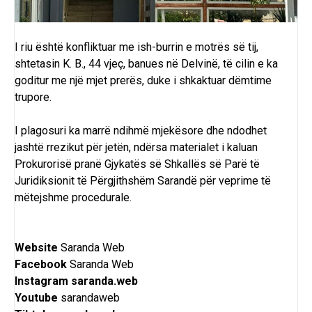
I riu është konfliktuar me ish-burrin e motrës së tij,
shtetasin K. B., 44 vjeç, banues në Delvinë, të cilin e ka
goditur me një mjet prerës, duke i shkaktuar dëmtime
trupore.
I plagosuri ka marrë ndihmë mjekësore dhe ndodhet
jashtë rrezikut për jetën, ndërsa materialet i kaluan
Prokurorisë pranë Gjykatës së Shkallës së Parë të
Juridiksionit të Përgjithshëm Sarandë për veprime të
mëtejshme procedurale.
Website
Saranda Web
Facebook
Saranda Web
Instagram
saranda.web
Youtube
sarandaweb