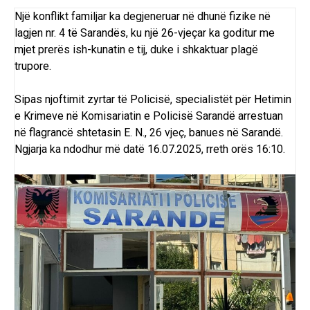
Një konflikt familjar ka degjeneruar në dhunë fizike në
lagjen nr. 4 të Sarandës, ku një 26-vjeçar ka goditur me
mjet prerës ish-kunatin e tij, duke i shkaktuar plagë
trupore.
Sipas njoftimit zyrtar të Policisë, specialistët për Hetimin
e Krimeve në Komisariatin e Policisë Sarandë arrestuan
në flagrancë shtetasin E. N., 26 vjeç, banues në Sarandë.
Ngjarja ka ndodhur më datë 16.07.2025, rreth orës 16:10.