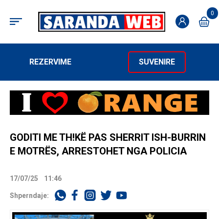
0
REZERVIME
SUVENIRE
GODITI ME TH!KË PAS SHERRIT ISH-BURRIN
E MOTRËS, ARRESTOHET NGA POLICIA
17/07/25
11:46
Shperndaje: