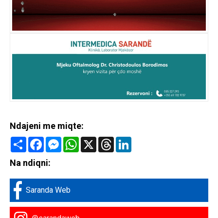
Ndajeni me miqte:
Share
Facebook
Messenger
WhatsApp
X
Threads
LinkedIn
Na ndiqni:
Saranda Web