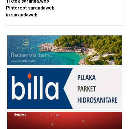
Tiktok
saranda.web
Pinterest
sarandaweb
in
sarandaweb