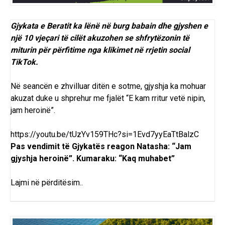
Gjykata e Beratit ka lënë në burg babain dhe gjyshen e
një 10 vjeçari të cilët akuzohen se shfrytëzonin të
miturin për përfitime nga klikimet në rrjetin social
TikTok.
Në seancën e zhvilluar ditën e sotme, gjyshja ka mohuar
akuzat duke u shprehur me fjalët “E kam rritur vetë nipin,
jam heroinë”.
https://youtu.be/tUzYv159THc?si=1Evd7yyEaTtBalzC
Pas vendimit të Gjykatës reagon Natasha: “Jam
gjyshja heroinë”. Kumaraku: “Kaq muhabet”
Lajmi në përditësim..