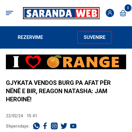
0
REZERVIME
SUVENIRE
GJYKATA VENDOS BURG PA AFAT PËR
NËNË E BIR, REAGON NATASHA: JAM
HEROINË!
22/02/24
15:41
Shperndaje: