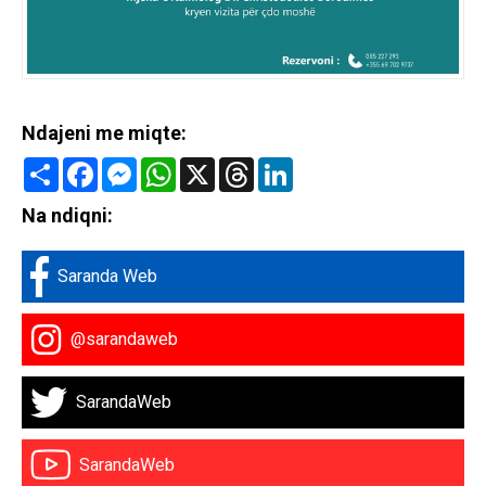
Ndajeni me miqte:
Share
Facebook
Messenger
WhatsApp
X
Threads
LinkedIn
Na ndiqni:
Saranda Web
@sarandaweb
SarandaWeb
SarandaWeb