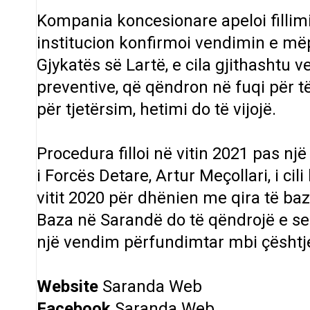
Kompania koncesionare apeloi fillimi
institucion konfirmoi vendimin e m
Gjykatës së Lartë, e cila gjithashtu
preventive, që qëndron në fuqi për 
për tjetërsim, hetimi do të vijojë.
Procedura filloi në vitin 2021 pas 
i Forcës Detare, Artur Meçollari, i ci
vitit 2020 për dhënien me qira të baz
Baza në Sarandë do të qëndrojë e s
një vendim përfundimtar mbi çështj
Website
Saranda Web
Facebook
Saranda Web