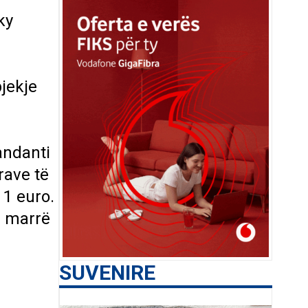
ky
jekje
andanti
rave të
 1 euro.
ë marrë
SUVENIRE