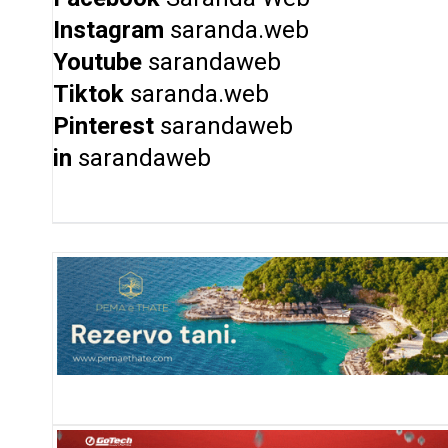
Instagram
saranda.web
Youtube
sarandaweb
Tiktok
saranda.web
Pinterest
sarandaweb
in
sarandaweb