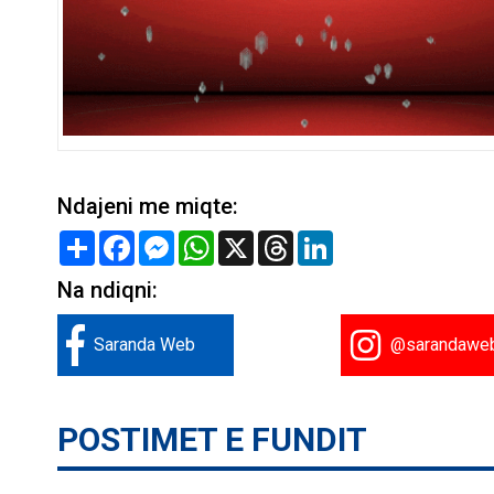
Ndajeni me miqte:
Share
Facebook
Messenger
WhatsApp
X
Threads
LinkedIn
Na ndiqni:
Saranda Web
@sarandawe
POSTIMET E FUNDIT