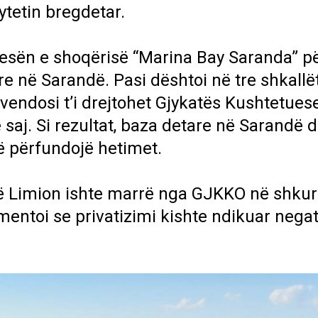
ytetin bregdetar.
esën e shoqërisë “Marina Bay Saranda” p
 në Sarandë. Pasi dështoi në tre shkallë
endosi t’i drejtohet Gjykatës Kushtetuese
saj. Si rezultat, baza detare në Sarandë d
ë përfundojë hetimet.
 Limion ishte marrë nga GJKKO në shkurt 
mentoi se privatizimi kishte ndikuar negat