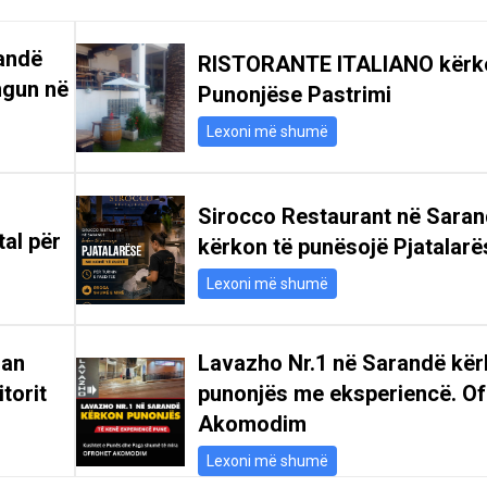
andë
RISTORANTE ITALIANO kërk
ngun në
Punonjëse Pastrimi
Lexoni më shumë
Sirocco Restaurant në Sara
tal për
kërkon të punësojë Pjatalarë
Lexoni më shumë
san
Lavazho Nr.1 në Sarandë kë
itorit
punonjës me eksperiencë. Of
Akomodim
Lexoni më shumë