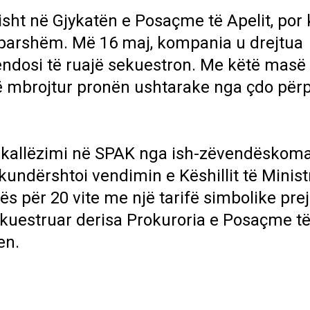
sht në Gjykatën e Posaçme të Apelit, por 
ëparshëm. Më 16 maj, kompania u drejtua
 vendosi të ruajë sekuestron. Me këtë masë
të mbrojtur pronën ushtarake nga çdo përp
një kallëzimi në SPAK nga ish-zëvendëskom
li kundërshtoi vendimin e Këshillit të Minist
ës për 20 vite me një tarifë simbolike prej
ekuestruar derisa Prokuroria e Posaçme t
en.