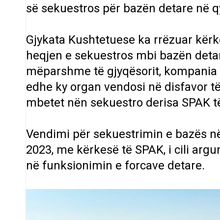
së sekuestros për bazën detare në q
Gjykata Kushtetuese ka rrëzuar kërk
heqjen e sekuestros mbi bazën detare
mëparshme të gjyqësorit, kompania v
edhe ky organ vendosi në disfavor të 
mbetet nën sekuestro derisa SPAK t
Vendimi për sekuestrimin e bazës në
2023, me kërkesë të SPAK, i cili argu
në funksionimin e forcave detare.