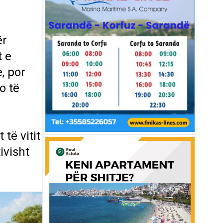
ër
t e
, por
o të
të vitit
ivisht