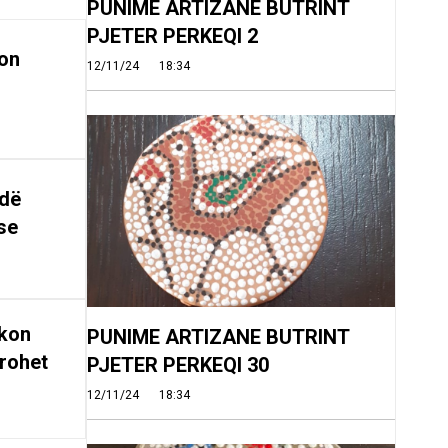
PUNIME ARTIZANE BUTRINT
PJETER PERKEQI 2
on
12/11/24
18:34
ndë
se
rkon
PUNIME ARTIZANE BUTRINT
rohet
PJETER PERKEQI 30
12/11/24
18:34