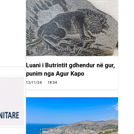
Luani i Butrintit gdhendur në gur,
punim nga Agur Kapo
12/11/24
18:34