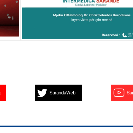
b
SarandaWeb
Sa