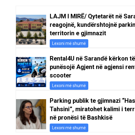
LAJM I MIRË/ Qytetarët në Sar
reagojnë, kundërshtojnë parki
territorin e gjimnazit
Lexoni më shumë
Rental4U në Sarandë kërkon të
punësojë Agjent në agjensi ren
scooter
Lexoni më shumë
Parking publik te gjimnazi “Ha
Tahsini”, miratohet kalimi i terr
në pronësi të Bashkisë
Lexoni më shumë