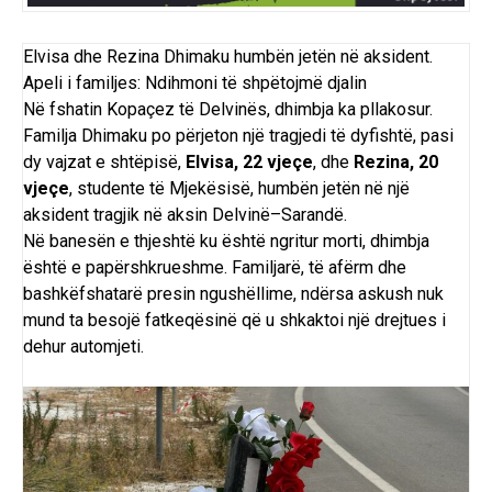
Elvisa dhe Rezina Dhimaku humbën jetën në aksident.
Apeli i familjes: Ndihmoni të shpëtojmë djalin
Në fshatin Kopaçez të Delvinës, dhimbja ka pllakosur.
Familja Dhimaku po përjeton një tragjedi të dyfishtë, pasi
dy vajzat e shtëpisë,
Elvisa, 22 vjeçe
, dhe
Rezina, 20
vjeçe
, studente të Mjekësisë, humbën jetën në një
aksident tragjik në aksin Delvinë–Sarandë.
Në banesën e thjeshtë ku është ngritur morti, dhimbja
është e papërshkrueshme. Familjarë, të afërm dhe
bashkëfshatarë presin ngushëllime, ndërsa askush nuk
mund ta besojë fatkeqësinë që u shkaktoi një drejtues i
dehur automjeti.