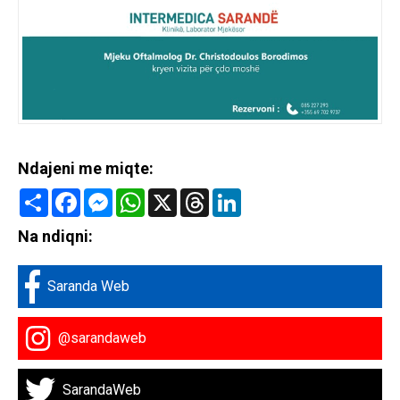
Ndajeni me miqte:
Share
Facebook
Messenger
WhatsApp
X
Threads
LinkedIn
Na ndiqni:
Saranda Web
@sarandaweb
SarandaWeb