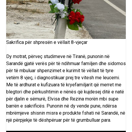
Sakrifica për shpresën e vëllait 8-vjeçar
Dy motrat, përveç studimeve në Tiranë, punonin në
Sarandë gjatë verës për të ndihmuar familjen dhe sidomos
për të mbuluar shpenzimet e kurimit të vëllait të tyre
vetëm 8 vjeç, i diagnostikuar prej tre vitesh me leucemi.
Me të ardhurat e kufizuara të kryefamiljarit që merret me
blegtori dhe përkushtimin e nënës që kujdesej ditë e natë
për djalin e sëmurë, Elvisa dhe Rezina morën mbi supe
barrën e sakrificës. Punonin në dy vende pune, ndërsa
mbrëmjeve shisnin misra e produkte fshati në Sarandë, në
një përpjekje të dëshpëruar për të grumbulluar para.