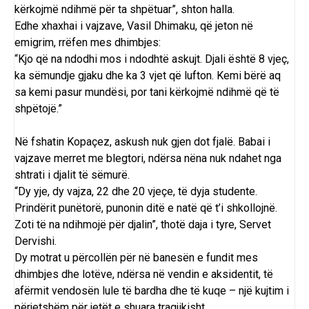
kërkojmë ndihmë për ta shpëtuar”, shton halla.
Edhe xhaxhai i vajzave, Vasil Dhimaku, që jeton në
emigrim, rrëfen mes dhimbjes:
“Kjo që na ndodhi mos i ndodhtë askujt. Djali është 8 vjeç,
ka sëmundje gjaku dhe ka 3 vjet që lufton. Kemi bërë aq
sa kemi pasur mundësi, por tani kërkojmë ndihmë që të
shpëtojë.”
Në fshatin Kopaçez, askush nuk gjen dot fjalë. Babai i
vajzave merret me blegtori, ndërsa nëna nuk ndahet nga
shtrati i djalit të sëmurë.
“Dy yje, dy vajza, 22 dhe 20 vjeçe, të dyja studente.
Prindërit punëtorë, punonin ditë e natë që t’i shkollojnë.
Zoti të na ndihmojë për djalin”, thotë daja i tyre, Servet
Dervishi.
Dy motrat u përcollën për në banesën e fundit mes
dhimbjes dhe lotëve, ndërsa në vendin e aksidentit, të
afërmit vendosën lule të bardha dhe të kuqe – një kujtim i
përjetshëm për jetët e shuara tragjikisht.