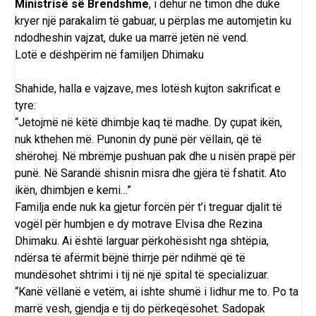
Ministrisë së Brendshme
, i dehur në timon dhe duke
kryer një parakalim të gabuar, u përplas me automjetin ku
ndodheshin vajzat, duke ua marrë jetën në vend.
Lotë e dëshpërim në familjen Dhimaku
Shahide, halla e vajzave, mes lotësh kujton sakrificat e
tyre:
“Jetojmë në këtë dhimbje kaq të madhe. Dy çupat ikën,
nuk kthehen më. Punonin dy punë për vëllain, që të
shërohej. Në mbrëmje pushuan pak dhe u nisën prapë për
punë. Në Sarandë shisnin misra dhe gjëra të fshatit. Ato
ikën, dhimbjen e kemi…”
Familja ende nuk ka gjetur forcën për t’i treguar djalit të
vogël për humbjen e dy motrave Elvisa dhe Rezina
Dhimaku. Ai është larguar përkohësisht nga shtëpia,
ndërsa të afërmit bëjnë thirrje për ndihmë që të
mundësohet shtrimi i tij në një spital të specializuar.
“Kanë vëllanë e vetëm, ai ishte shumë i lidhur me to. Po ta
marrë vesh, gjendja e tij do përkeqësohet. Sadopak