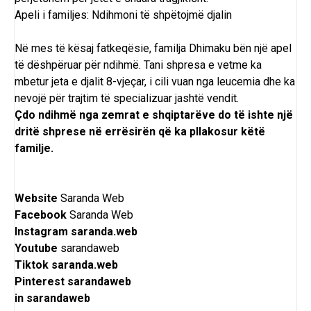
Apeli i familjes: Ndihmoni të shpëtojmë djalin
Në mes të kësaj fatkeqësie, familja Dhimaku bën një apel
të dëshpëruar për ndihmë. Tani shpresa e vetme ka
mbetur jeta e djalit 8-vjeçar, i cili vuan nga leucemia dhe ka
nevojë për trajtim të specializuar jashtë vendit.
Çdo ndihmë nga zemrat e shqiptarëve do të ishte një
dritë shprese në errësirën që ka pllakosur këtë
familje.
Website
Saranda Web
Facebook
Saranda Web
Instagram
saranda.web
Youtube
sarandaweb
Tiktok
saranda.web
Pinterest
sarandaweb
in
sarandaweb