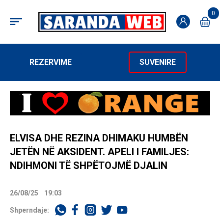
0
REZERVIME
SUVENIRE
ELVISA DHE REZINA DHIMAKU HUMBËN
JETËN NË AKSIDENT. APELI I FAMILJES:
NDIHMONI TË SHPËTOJMË DJALIN
26/08/25
19:03
Shperndaje: