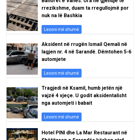
Banorët e Vanës: Ura në gjendje të
rrezikshme, duam ta rregullojmë por
nuk na lë Bashkia
Lexoni më shumë
Aksident në rrugën Ismail Qemali në
lagjen nr. 4 në Sarandë. Dëmtohen 5-6
automjete
Lexoni më shumë
Tragjedi në Ksamil, humb jetën një
vajzë 4 vjeçe. U godit aksidentalisht
nga automjeti i babait
Lexoni më shumë
Hotel PINI dhe La Mar Restaurant në