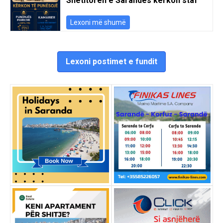
Shëtitoren e Sarandës kërkon staf
Lexoni më shumë
Lexoni postimet e fundit