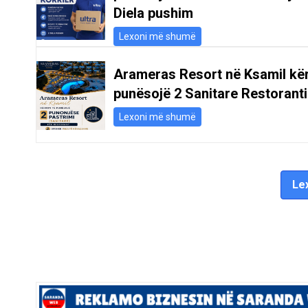
Diela pushim
Lexoni më shumë
Arameras Resort në Ksamil kë
punësojë 2 Sanitare Restoranti
Lexoni më shumë
Lex