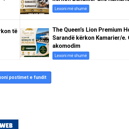
Lexoni më shumë
The Queen’s Lion Premium Ho
rkon të
Sarandë kërkon Kamarier/e. 
akomodim
Lexoni më shumë
oni postimet e fundit