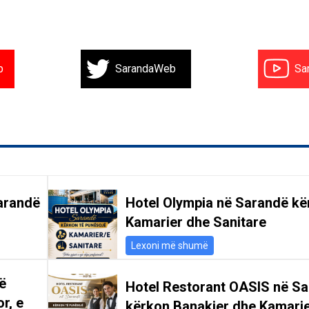
b
SarandaWeb
Sa
arandë
Hotel Olympia në Sarandë kë
Kamarier dhe Sanitare
Lexoni më shumë
ë
Hotel Restorant OASIS në S
r, e
kërkon Banakier dhe Kamari