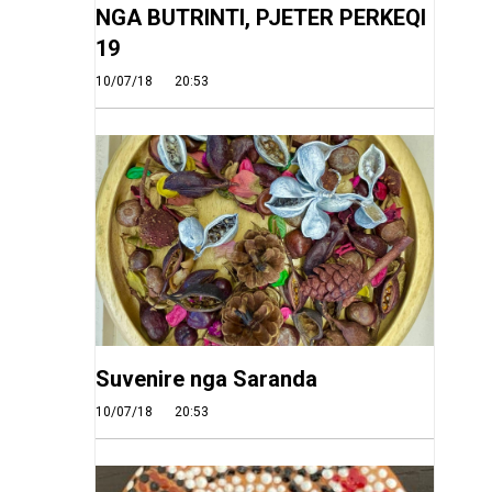
NGA BUTRINTI, PJETER PERKEQI
19
10/07/18
20:53
Suvenire nga Saranda
10/07/18
20:53