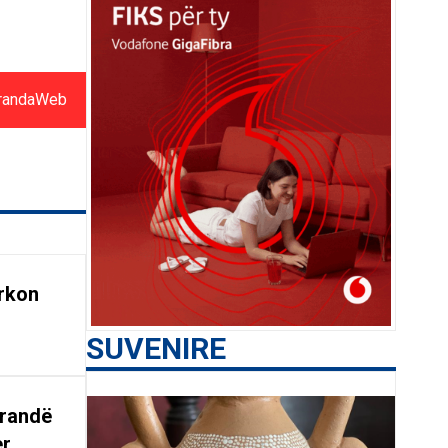
randaWeb
rkon
SUVENIRE
arandë
er