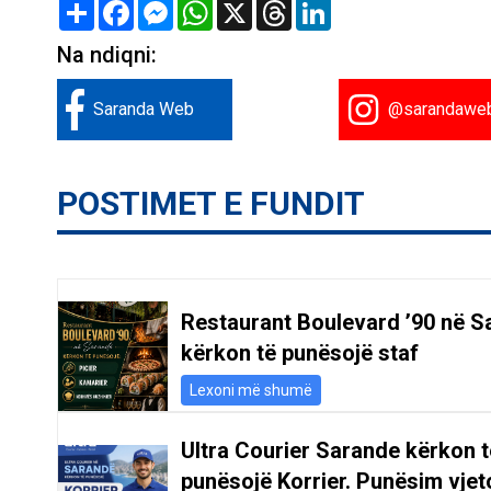
Share
Facebook
Messenger
WhatsApp
X
Threads
LinkedIn
Na ndiqni:
Saranda Web
@sarandawe
POSTIMET E FUNDIT
Restaurant Boulevard ’90 në S
kërkon të punësojë staf
Lexoni më shumë
Ultra Courier Sarande kërkon t
punësojë Korrier. Punësim vjeto