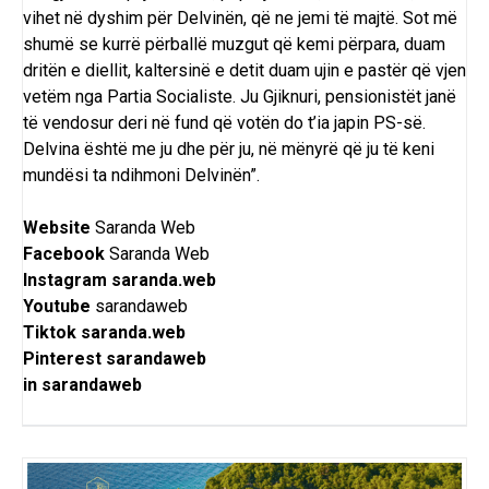
vihet në dyshim për Delvinën, që ne jemi të majtë. Sot më
shumë se kurrë përballë muzgut që kemi përpara, duam
dritën e diellit, kaltersinë e detit duam ujin e pastër që vjen
vetëm nga Partia Socialiste. Ju Gjiknuri, pensionistët janë
të vendosur deri në fund që votën do t’ia japin PS-së.
Delvina është me ju dhe për ju, në mënyrë që ju të keni
mundësi ta ndihmoni Delvinën”.
Website
Saranda Web
Facebook
Saranda Web
Instagram
saranda.web
Youtube
sarandaweb
Tiktok
saranda.web
Pinterest
sarandaweb
in
sarandaweb