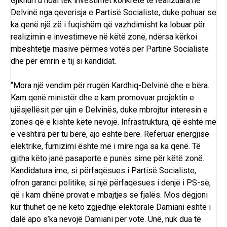
Gjiknuri u ndal tek investimet konkrete të realizuara në
Delvinë nga qeverisja e Partisë Socialiste, duke pohuar se
ka qenë një zë i fuqishëm që vazhdimisht ka lobuar për
realizimin e investimeve në këtë zonë, ndërsa kërkoi
mbështetje masive përmes votës për Partinë Socialiste
dhe për emrin e tij si kandidat.
“Mora një vendim për rrugën Kardhiq-Delvinë dhe e bëra.
Kam qenë ministër dhe e kam promovuar projektin e
ujësjellësit për ujin e Delvinës, duke mbrojtur interesin e
zonës që e kishte këtë nevojë. Infrastruktura, që është më
e vështira për tu bërë, ajo është bërë. Referuar energjisë
elektrike, furnizimi është më i mirë nga sa ka qenë. Të
gjitha këto janë pasaportë e punës sime për këtë zonë.
Kandidatura ime, si përfaqësues i Partisë Socialiste,
ofron garanci politike, si një përfaqësues i denjë i PS-së,
që i kam dhënë provat e mbajtjes së fjalës. Mos dëgjoni
kur thuhet që në këto zgjedhje elektorale Damiani është i
dalë apo s’ka nevojë Damiani për votë. Unë, nuk dua të