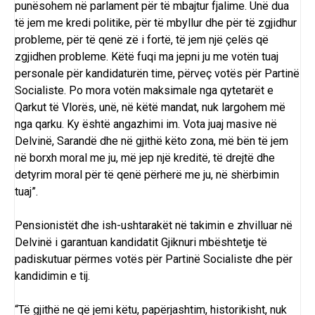
punësohem në parlament për të mbajtur fjalime. Unë dua
të jem me kredi politike, për të mbyllur dhe për të zgjidhur
probleme, për të qenë zë i fortë, të jem një çelës që
zgjidhen probleme. Këtë fuqi ma jepni ju me votën tuaj
personale për kandidaturën time, përveç votës për Partinë
Socialiste. Po mora votën maksimale nga qytetarët e
Qarkut të Vlorës, unë, në këtë mandat, nuk largohem më
nga qarku. Ky është angazhimi im. Vota juaj masive në
Delvinë, Sarandë dhe në gjithë këto zona, më bën të jem
në borxh moral me ju, më jep një kreditë, të drejtë dhe
detyrim moral për të qenë përherë me ju, në shërbimin
tuaj”.
Pensionistët dhe ish-ushtarakët në takimin e zhvilluar në
Delvinë i garantuan kandidatit Gjiknuri mbështetje të
padiskutuar përmes votës për Partinë Socialiste dhe për
kandidimin e tij.
“Të gjithë ne që jemi këtu, papërjashtim, historikisht, nuk