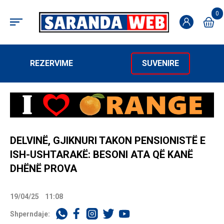
0
REZERVIME
SUVENIRE
DELVINË, GJIKNURI TAKON PENSIONISTË E
ISH-USHTARAKË: BESONI ATA QË KANË
DHËNË PROVA
19/04/25
11:08
Shperndaje: