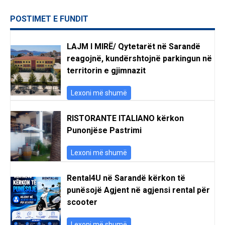
POSTIMET E FUNDIT
LAJM I MIRË/ Qytetarët në Sarandë
reagojnë, kundërshtojnë parkingun në
territorin e gjimnazit
Lexoni më shumë
RISTORANTE ITALIANO kërkon
Punonjëse Pastrimi
Lexoni më shumë
Rental4U në Sarandë kërkon të
punësojë Agjent në agjensi rental për
scooter
Lexoni më shumë