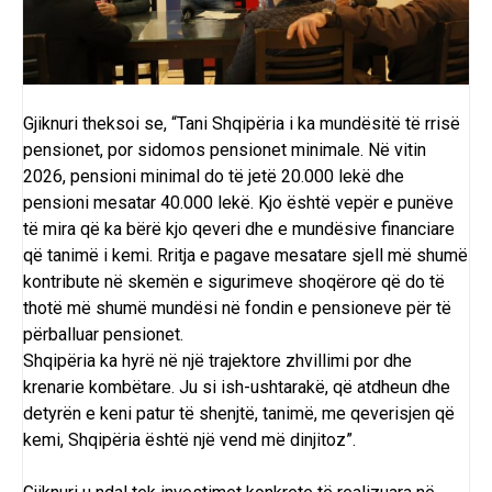
Gjiknuri theksoi se, “Tani Shqipëria i ka mundësitë të rrisë
pensionet, por sidomos pensionet minimale. Në vitin
2026, pensioni minimal do të jetë 20.000 lekë dhe
pensioni mesatar 40.000 lekë. Kjo është vepër e punëve
të mira që ka bërë kjo qeveri dhe e mundësive financiare
që tanimë i kemi. Rritja e pagave mesatare sjell më shumë
kontribute në skemën e sigurimeve shoqërore që do të
thotë më shumë mundësi në fondin e pensioneve për të
përballuar pensionet.
Shqipëria ka hyrë në një trajektore zhvillimi por dhe
krenarie kombëtare. Ju si ish-ushtarakë, që atdheun dhe
detyrën e keni patur të shenjtë, tanimë, me qeverisjen që
kemi, Shqipëria është një vend më dinjitoz”.