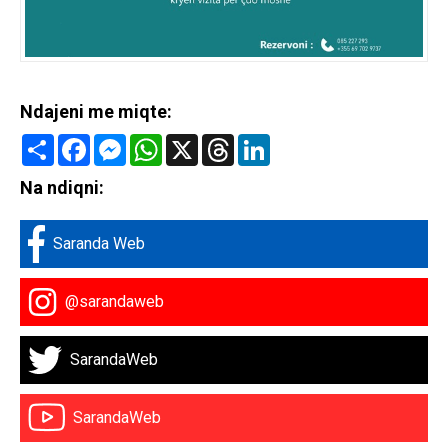
Ndajeni me miqte:
Share
Facebook
Messenger
WhatsApp
X
Threads
LinkedIn
Na ndiqni:
Saranda Web
@sarandaweb
SarandaWeb
SarandaWeb