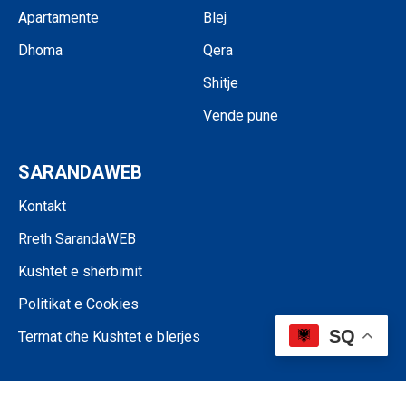
Apartamente
Blej
Dhoma
Qera
Shitje
Vende pune
SARANDAWEB
Kontakt
Rreth SarandaWEB
Kushtet e shërbimit
Politikat e Cookies
SQ
Termat dhe Kushtet e blerjes
©SARANDAWEB - 2024 • Ndalohet riprodhimi i paautorizuar i përmbajtjes