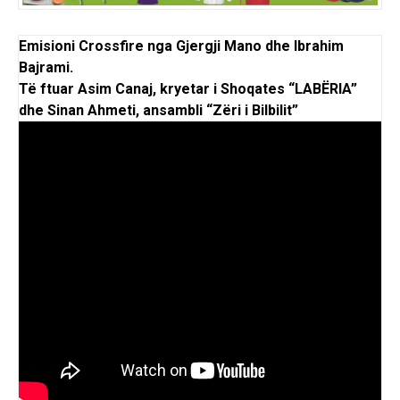
Emisioni Crossfire nga Gjergji Mano dhe Ibrahim
Bajrami.
Të ftuar Asim Canaj, kryetar i Shoqates “LABËRIA”
dhe Sinan Ahmeti, ansambli “Zëri i Bilbilit”