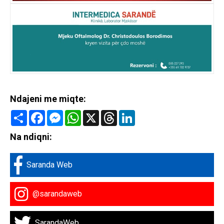
Ndajeni me miqte:
Share
Facebook
Messenger
WhatsApp
X
Threads
LinkedIn
Na ndiqni:
Saranda Web
@sarandaweb
SarandaWeb