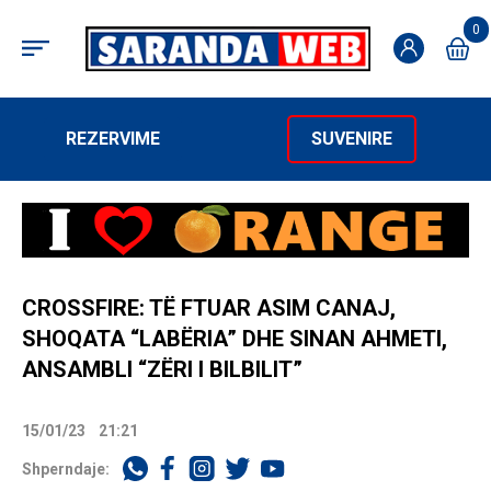
0
REZERVIME
SUVENIRE
CROSSFIRE: TË FTUAR ASIM CANAJ,
SHOQATA “LABËRIA” DHE SINAN AHMETI,
ANSAMBLI “ZËRI I BILBILIT”
15/01/23
21:21
Shperndaje: