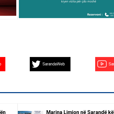
b
SarandaWeb
Sa
gën
Marina Limion në Sarandë k