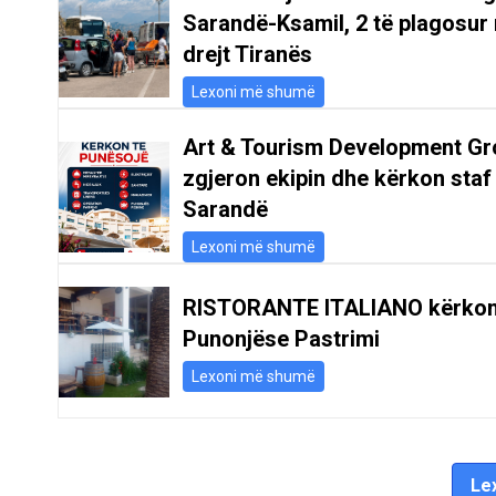
Sarandë-Ksamil, 2 të plagosur 
drejt Tiranës
Lexoni më shumë
Art & Tourism Development Gr
zgjeron ekipin dhe kërkon staf
Sarandë
Lexoni më shumë
RISTORANTE ITALIANO kërko
Punonjëse Pastrimi
Lexoni më shumë
Lex