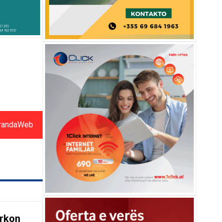
randaWeb
ërkon