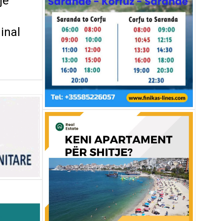
je
inal