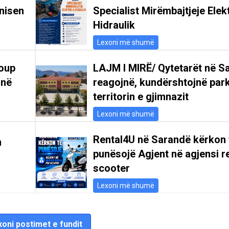
nisen
Specialist Mirëmbajtjeje Elek
Hidraulik
Lexoni më shumë
oup
LAJM I MIRË/ Qytetarët në S
 në
reagojnë, kundërshtojnë par
territorin e gjimnazit
Lexoni më shumë
Rental4U në Sarandë kërkon 
n
punësojë Agjent në agjensi re
scooter
Lexoni më shumë
oni postimet e fundit