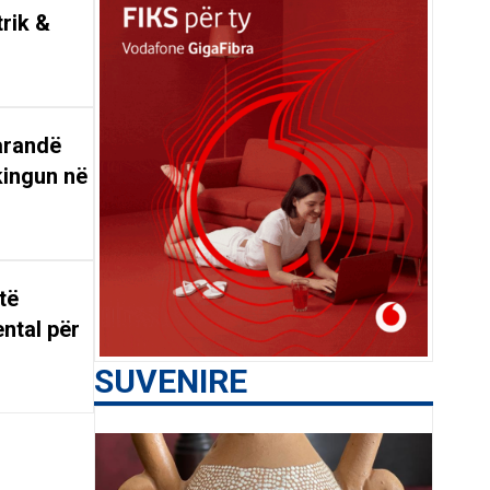
trik &
arandë
kingun në
të
ntal për
SUVENIRE