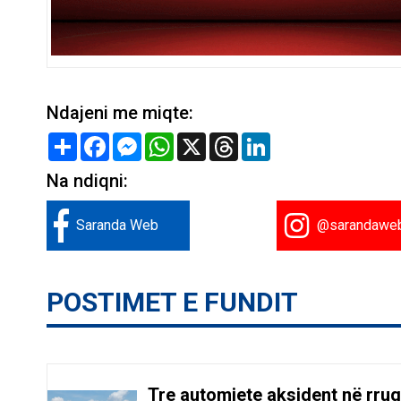
Ndajeni me miqte:
Share
Facebook
Messenger
WhatsApp
X
Threads
LinkedIn
Na ndiqni:
Saranda Web
@sarandawe
POSTIMET E FUNDIT
Tre automjete aksident në rru