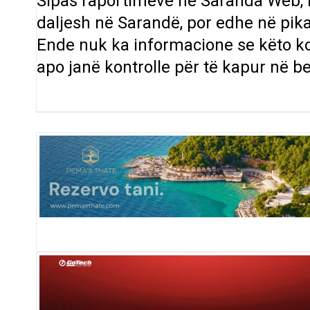
Sipas raportimeve në Saranda Web, k
daljesh në Sarandë, por edhe në pika
Ende nuk ka informacione se këto kon
apo janë kontrolle për të kapur në b