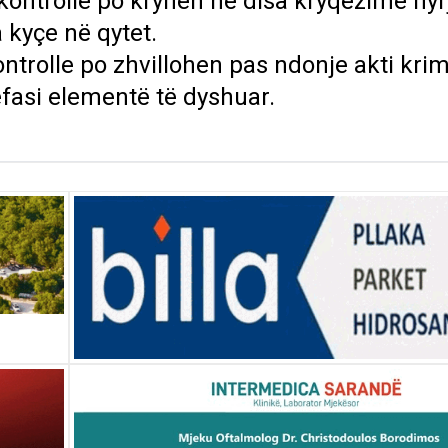
ontrolle po kryhen në disa kryqëzime hyr
 kyçe në qytet.
trolle po zhvillohen pas ndonje akti krim
efasi elementë të dyshuar.