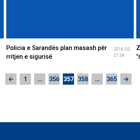
Policia e Sarandës plan masash për
Z
2016-02
rritjen e sigurisë
21:34
'
←
1
…
356
357
358
…
365
→