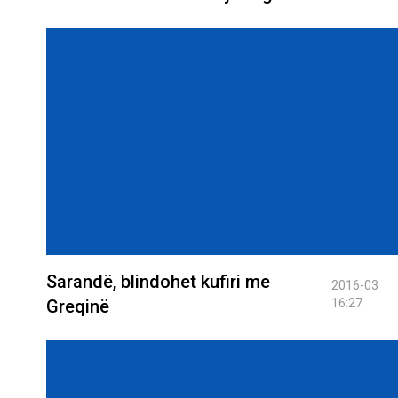
Sarandë, blindohet kufiri me
2016-03
Greqinë
16:27