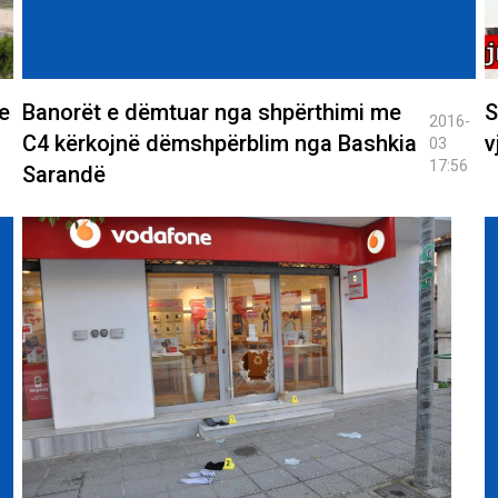
e
Banorët e dëmtuar nga shpërthimi me
S
2016-
C4 kërkojnë dëmshpërblim nga Bashkia
v
03
17:56
Sarandë