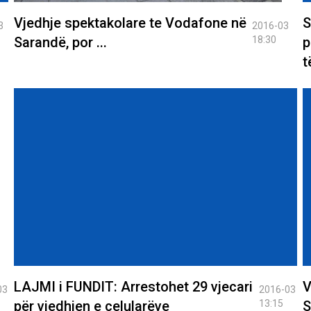
Vjedhje spektakolare te Vodafone në
S
3
2016-03
Sarandë, por ...
18:30
p
t
LAJMI i FUNDIT: Arrestohet 29 vjecari
V
03
2016-03
për vjedhjen e celularëve
13:15
S