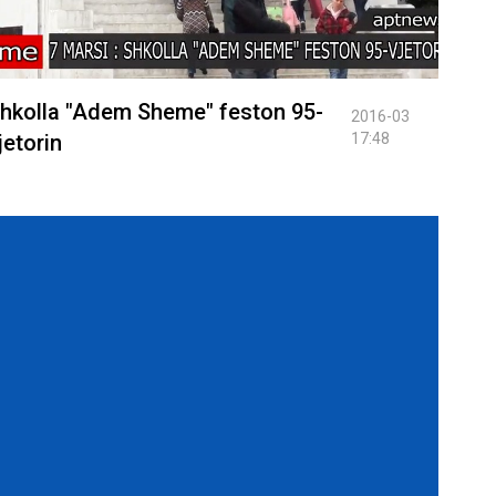
hkolla "Adem Sheme" feston 95-
2016-03
jetorin
17:48