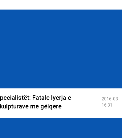
pecialistët: Fatale lyerja e
2016-03
kulpturave me gëlqere
16:31