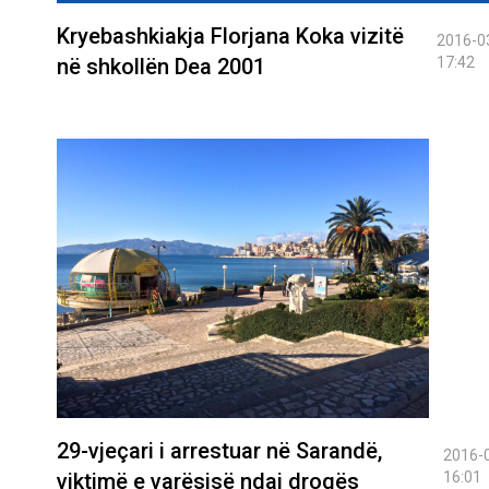
Kryebashkiakja Florjana Koka vizitë
2016-0
në shkollën Dea 2001
17:42
29-vjeçari i arrestuar në Sarandë,
2016-
viktimë e varësisë ndaj drogës
16:01