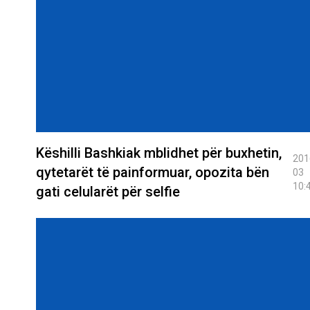
Këshilli Bashkiak mblidhet për buxhetin,
201
qytetarët të painformuar, opozita bën
03
10:
gati celularët për selfie