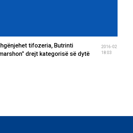
hgënjehet tifozeria, Butrinti
2016-02
'marshon'' drejt kategorisë së dytë
18:03