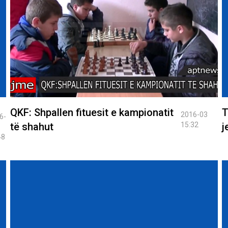
QKF: Shpallen fituesit e kampionatit
T
2016-03
6-
të shahut
15:32
j
48