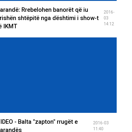
arandë: Rrebelohen banorët që iu
2016-
rishën shtëpitë nga dështimi i show-t
03
14:12
ë IKMT
IDEO - Balta "zapton" rrugët e
2016-03
arandës
11:40