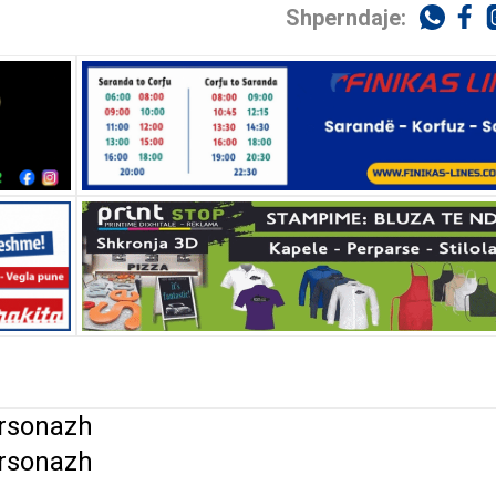
Shperndaje:
ersonazh
ersonazh