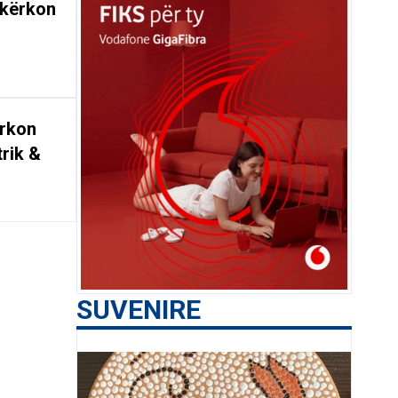
 kërkon
ërkon
trik &
SUVENIRE