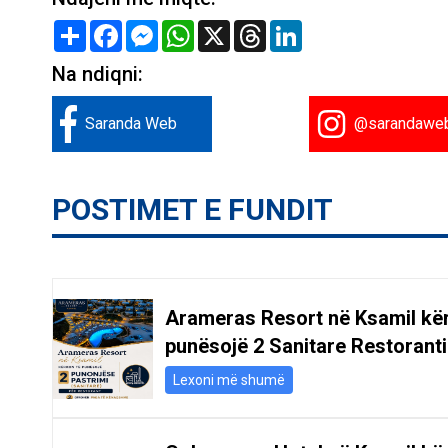
Share
Facebook
Messenger
WhatsApp
X
Threads
LinkedIn
Na ndiqni:
Saranda Web
@sarandawe
POSTIMET E FUNDIT
Arameras Resort në Ksamil kë
punësojë 2 Sanitare Restoranti
Lexoni më shumë