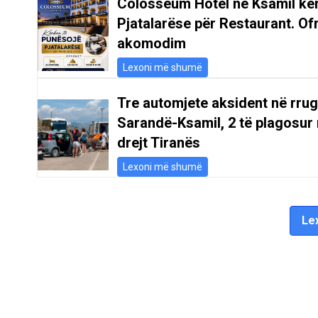
Colosseum Hotel në Ksamil kë
Pjatalarëse për Restaurant. Of
akomodim
Lexoni më shumë
Tre automjete aksident në rru
Sarandë-Ksamil, 2 të plagosur 
drejt Tiranës
Lexoni më shumë
Lex