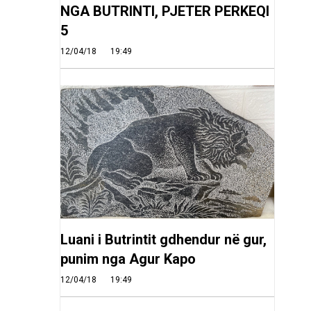
NGA BUTRINTI, PJETER PERKEQI
5
12/04/18
19:49
Luani i Butrintit gdhendur në gur,
punim nga Agur Kapo
12/04/18
19:49