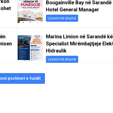
rkon
Bougainville Bay në Sarandë
rohet
Hotel General Manager
Lexoni më shumë
gën
Marina Limion në Sarandë k
nisen
Specialist Mirëmbajtjeje Elek
Hidraulik
Lexoni më shumë
oni postimet e fundit