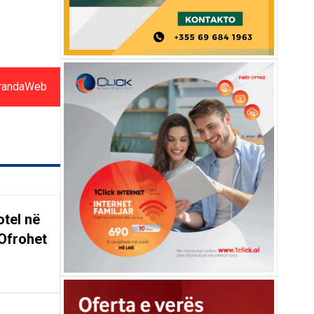
randaWeb
tel në
Ofrohet