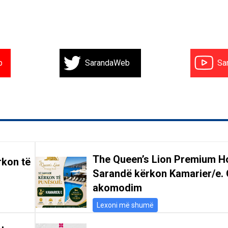
b
SarandaWeb
Sa
The Queen’s Lion Premium Ho
rkon të
Sarandë kërkon Kamarier/e. 
akomodim
Lexoni më shumë