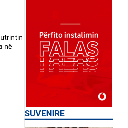
utrintin
ia në
SUVENIRE