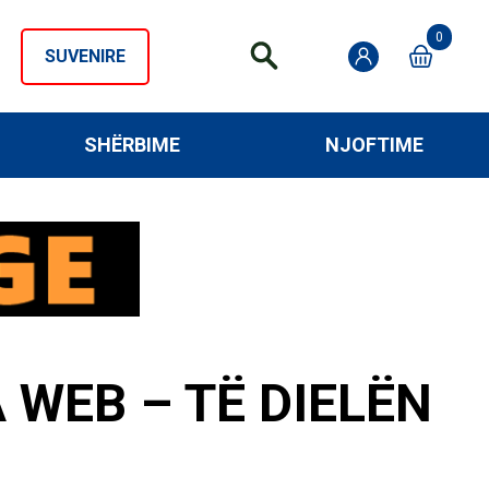
0
SUVENIRE
SHËRBIME
NJOFTIME
 WEB – TË DIELËN