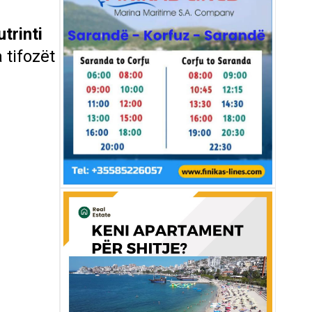
utrinti
 tifozët