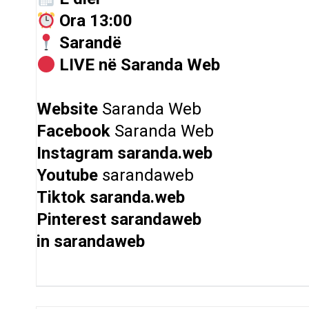
Ora 13:00
Sarandë
LIVE në Saranda Web
Website
Saranda Web
Facebook
Saranda Web
Instagram
saranda.web
Youtube
sarandaweb
Tiktok
saranda.web
Pinterest
sarandaweb
in
sarandaweb