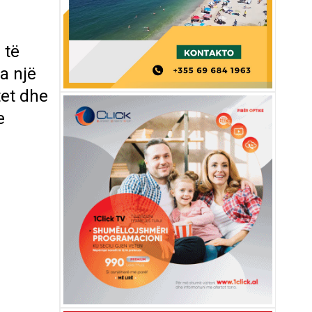
 të
a një
tet dhe
e