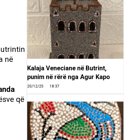
utrintin
ia në
Kalaja Veneciane në Butrint,
punim në rërë nga Agur Kapo
20/12/25
18:37
randa
ësve që