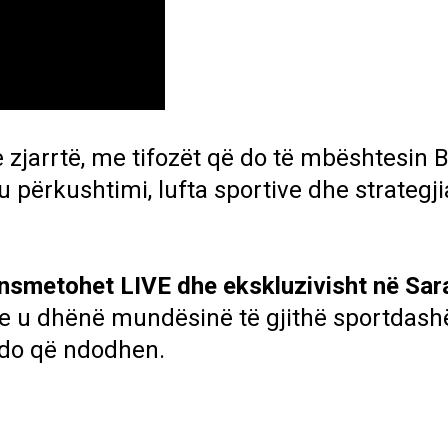
 zjarrtë, me tifozët që do të mbështesin B
ku përkushtimi, lufta sportive dhe strategj
ransmetohet LIVE dhe ekskluzivisht në Sa
e u dhënë mundësinë të gjithë sportdash
kudo që ndodhen.