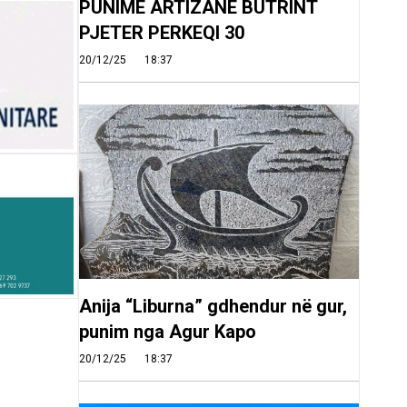
PUNIME ARTIZANE BUTRINT
PJETER PERKEQI 30
20/12/25
18:37
Anija “Liburna” gdhendur në gur,
punim nga Agur Kapo
20/12/25
18:37