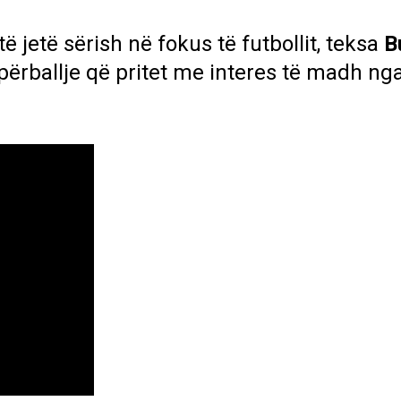
ë jetë sërish në fokus të futbollit, teksa
B
 përballje që pritet me interes të madh nga