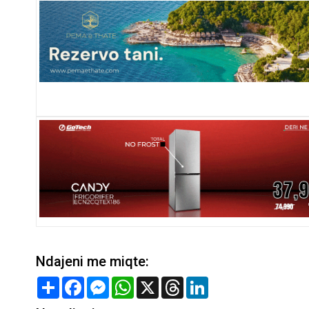
Ndajeni me miqte:
Share
Facebook
Messenger
WhatsApp
X
Threads
LinkedIn