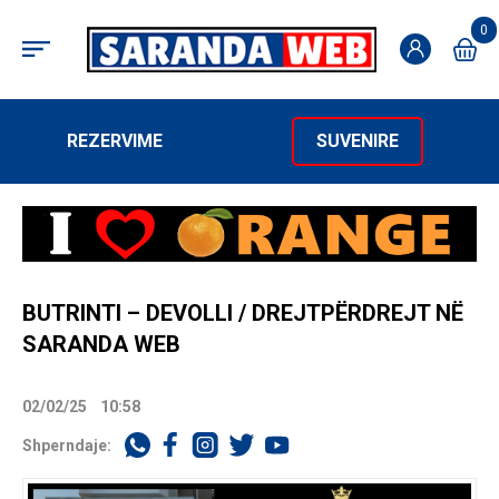
0
REZERVIME
SUVENIRE
BUTRINTI – DEVOLLI / DREJTPËRDREJT NË
SARANDA WEB
02/02/25
10:58
Shperndaje: