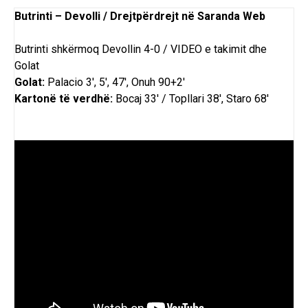
Butrinti – Devolli / Drejtpërdrejt në Saranda Web
Butrinti shkërmoq Devollin 4-0 / VIDEO e takimit dhe
Golat
Golat:
Palacio 3′, 5′, 47′, Onuh 90+2′
Kartonë të verdhë:
Bocaj 33′ / Topllari 38′, Staro 68′