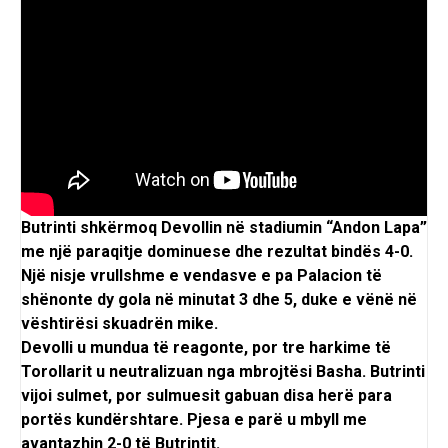
Butrinti shkërmoq Devollin në stadiumin “Andon Lapa”
me një paraqitje dominuese dhe rezultat bindës 4-0.
Një nisje vrullshme e vendasve e pa Palacion të
shënonte dy gola në minutat 3 dhe 5, duke e vënë në
vështirësi skuadrën mike.
Devolli u mundua të reagonte, por tre harkime të
Torollarit u neutralizuan nga mbrojtësi Basha. Butrinti
vijoi sulmet, por sulmuesit gabuan disa herë para
portës kundërshtare. Pjesa e parë u mbyll me
avantazhin 2-0 të Butrintit.