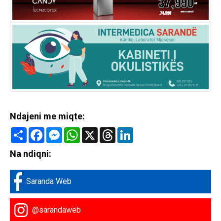
Ndajeni me miqte:
Share
Facebook
Messenger
WhatsApp
X
Threads
LinkedIn
Na ndiqni:
Saranda Web
@sarandaweb