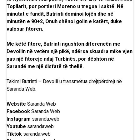
Topllarit, por portieri Moreno u tregua i saktë. Në
minutat e fundit, Butrinti dominoi lojën dhe në
minutën e 90+2, Onuh shënoi golin e katërt, duke
vulosur fitoren.
Me këtë fitore, Butrinti ngushton diferencën me
Devollin në vetëm një pikë, ndërsa skuadra mike vjen
pas një fitoreje ndaj Turbinës, por dështon në
Sarandë me një disfatë të thellë.
Takimi Butrinti – Devolli u transmetua drejtpërdrejt në
Saranda Web.
Website
Saranda Web
Facebook
Saranda Web
Instagram
saranda.web
Youtube
sarandaweb
Tiktok
saranda.web