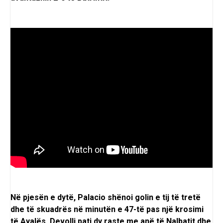
Në pjesën e dytë, Palacio shënoi golin e tij të tretë
dhe të skuadrës në minutën e 47-të pas një krosimi
të Ayalës. Devolli pati dy raste me anë të Nalbatit dhe