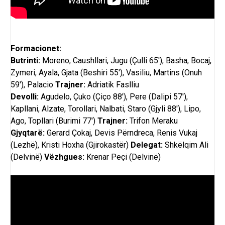
Formacionet:
Butrinti:
Moreno, Caushllari, Jugu (Çulli 65′), Basha, Bocaj,
Zymeri, Ayala, Gjata (Beshiri 55′), Vasiliu, Martins (Onuh
59′), Palacio
Trajner:
Adriatik Faslliu
Devolli:
Agudelo, Çuko (Çiço 88′), Pere (Dalipi 57′),
Kapllani, Alzate, Torollari, Nalbati, Staro (Gjyli 88′), Lipo,
Ago, Topllari (Burimi 77′)
Trajner:
Trifon Meraku
Gjyqtarë:
Gerard Çokaj, Devis Përndreca, Renis Vukaj
(Lezhë), Kristi Hoxha (Gjirokastër)
Delegat:
Shkëlqim Ali
(Delvinë)
Vëzhgues:
Krenar Peçi (Delvinë)