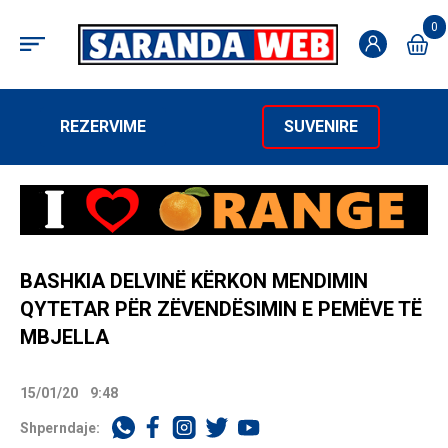
0
REZERVIME
SUVENIRE
BASHKIA DELVINË KËRKON MENDIMIN
QYTETAR PËR ZËVENDËSIMIN E PEMËVE TË
MBJELLA
15/01/20
9:48
Shperndaje: