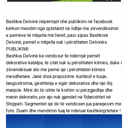
Bashkia Delvinë nëpërmjet nhë publikimi në facebook
kërkon mendim nga qytetarët në lidhje me zëvendësimin
e pemëve të mbjella më herët, pasi sipas Bashkisë
Delvinë, pemët e mbjella nuk i përshtaten Delvinës.
PUBLIKIMI
Bashkia Delvinë ka vendosur të ndërrojë pemët
dekorative katalpa, të cilat nuk iu përshtatën klimës, duke i
zëvendësuar ato me pemë që i përshtaten klimes
mesdhetare. Janë disa propozime: kumbull e kuqe,
laegostromia, gështenja e egër dekorative dhe një lloj
manjole. Mirë do të ishte të kishim si përzgjedhje dhe
manin dekorativ, por ajo nuk gjendet në fidanishtet në
Shqipëri. Segmentet qe do të vendosen jua paraqesim me
foto. Duam dhe mendimin tuaj të nderuar bashkëqytetare !