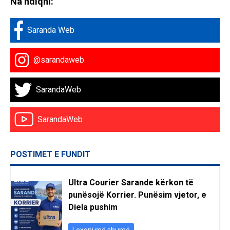
Na ndiqni:
Saranda Web
@sarandaweb
SarandaWeb
SarandaWeb
POSTIMET E FUNDIT
Ultra Courier Sarande kërkon të
punësojë Korrier. Punësim vjetor, e
Diela pushim
Lexoni më shumë