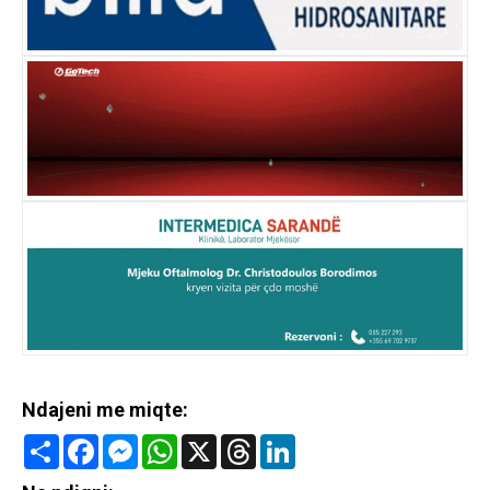
Ndajeni me miqte:
Share
Facebook
Messenger
WhatsApp
X
Threads
LinkedIn