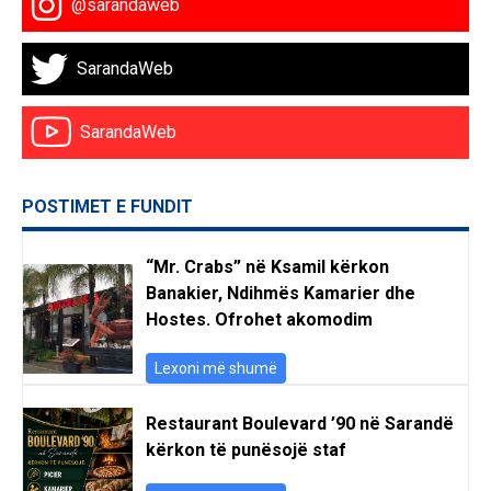
@sarandaweb
SarandaWeb
SarandaWeb
POSTIMET E FUNDIT
“Mr. Crabs” në Ksamil kërkon
Banakier, Ndihmës Kamarier dhe
Hostes. Ofrohet akomodim
Lexoni më shumë
Restaurant Boulevard ’90 në Sarandë
kërkon të punësojë staf