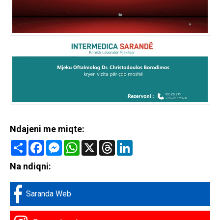
Ndajeni me miqte:
Share
Facebook
Messenger
WhatsApp
X
Threads
LinkedIn
Na ndiqni:
Saranda Web