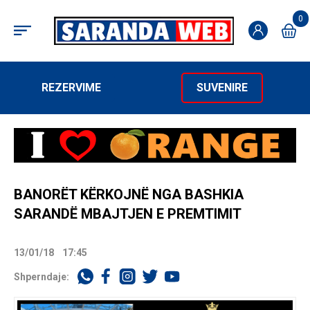
0
REZERVIME
SUVENIRE
BANORËT KËRKOJNË NGA BASHKIA
SARANDË MBAJTJEN E PREMTIMIT
13/01/18
17:45
Shperndaje: