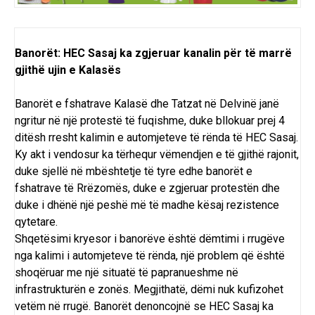
Banorët: HEC Sasaj ka zgjeruar kanalin për të marrë
gjithë ujin e Kalasës
Banorët e fshatrave Kalasë dhe Tatzat në Delvinë janë
ngritur në një protestë të fuqishme, duke bllokuar prej 4
ditësh rresht kalimin e automjeteve të rënda të HEC Sasaj.
Ky akt i vendosur ka tërhequr vëmendjen e të gjithë rajonit,
duke sjellë në mbështetje të tyre edhe banorët e
fshatrave të Rrëzomës, duke e zgjeruar protestën dhe
duke i dhënë një peshë më të madhe kësaj rezistence
qytetare.
Shqetësimi kryesor i banorëve është dëmtimi i rrugëve
nga kalimi i automjeteve të rënda, një problem që është
shoqëruar me një situatë të papranueshme në
infrastrukturën e zonës. Megjithatë, dëmi nuk kufizohet
vetëm në rrugë. Banorët denoncojnë se HEC Sasaj ka