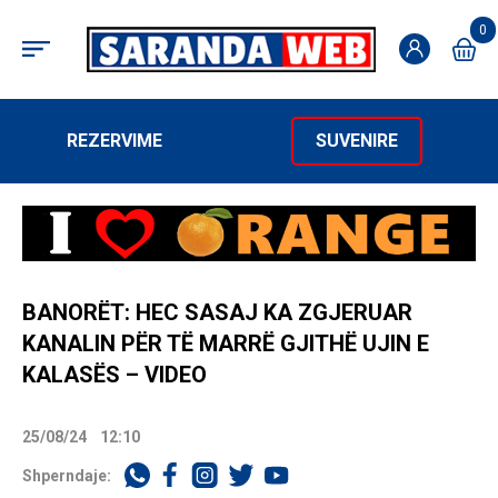
0
REZERVIME
SUVENIRE
BANORËT: HEC SASAJ KA ZGJERUAR
KANALIN PËR TË MARRË GJITHË UJIN E
KALASËS – VIDEO
25/08/24
12:10
Shperndaje: