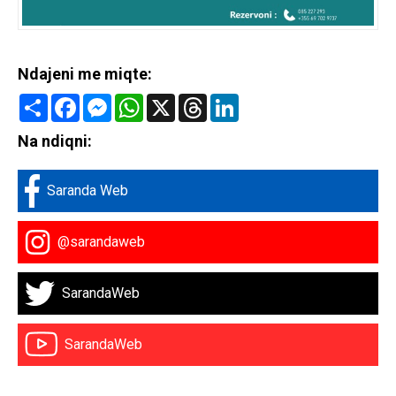
Ndajeni me miqte:
Share
Facebook
Messenger
WhatsApp
X
Threads
LinkedIn
Na ndiqni:
Saranda Web
@sarandaweb
SarandaWeb
SarandaWeb