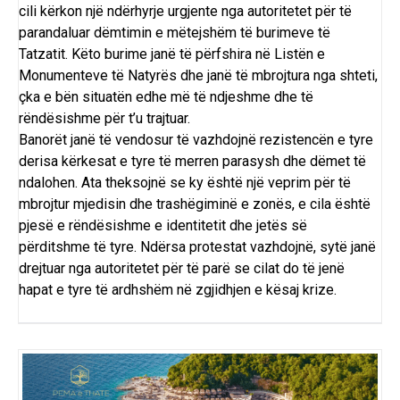
cili kërkon një ndërhyrje urgjente nga autoritetet për të
parandaluar dëmtimin e mëtejshëm të burimeve të
Tatzatit. Këto burime janë të përfshira në Listën e
Monumenteve të Natyrës dhe janë të mbrojtura nga shteti,
çka e bën situatën edhe më të ndjeshme dhe të
rëndësishme për t’u trajtuar.
Banorët janë të vendosur të vazhdojnë rezistencën e tyre
derisa kërkesat e tyre të merren parasysh dhe dëmet të
ndalohen. Ata theksojnë se ky është një veprim për të
mbrojtur mjedisin dhe trashëgiminë e zonës, e cila është
pjesë e rëndësishme e identitetit dhe jetës së
përditshme të tyre. Ndërsa protestat vazhdojnë, sytë janë
drejtuar nga autoritetet për të parë se cilat do të jenë
hapat e tyre të ardhshëm në zgjidhjen e kësaj krize.