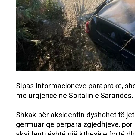
Sipas informacioneve paraprake, shof
me urgjencë në Spitalin e Sarandës.
Shkak për aksidentin dyshohet të jetë
gërmuar që përpara zgjedhjeve, por
aksidenti është një kthesë e fortë d