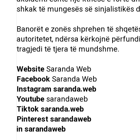
shkak të mungesës së sinjalistikës
Banorët e zonës shprehen të shqetë
autoritetet, ndërsa kërkojnë përfu
tragjedi të tjera të mundshme.
Website
Saranda Web
Facebook
Saranda Web
Instagram
saranda.web
Youtube
sarandaweb
Tiktok
saranda.web
Pinterest
sarandaweb
in
sarandaweb