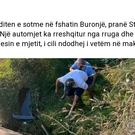
iten e sotme në fshatin Buronjë, pranë Stj
jë automjet ka rreshqitur nga rruga dhe
esin e mjetit, i cili ndodhej i vetëm në ma