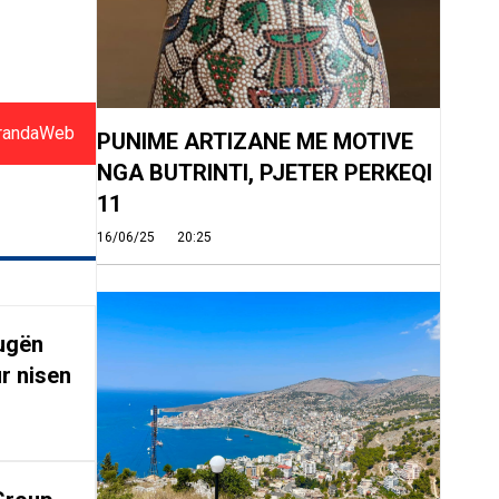
randaWeb
PUNIME ARTIZANE ME MOTIVE
NGA BUTRINTI, PJETER PERKEQI
11
16/06/25
20:25
rugën
r nisen