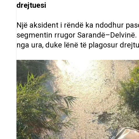
drejtuesi
Një aksident i rëndë ka ndodhur pasd
segmentin rrugor Sarandë–Delvinë. N
nga ura, duke lënë të plagosur drejtu