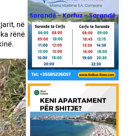
arit, në
 ka rënë
kinë.