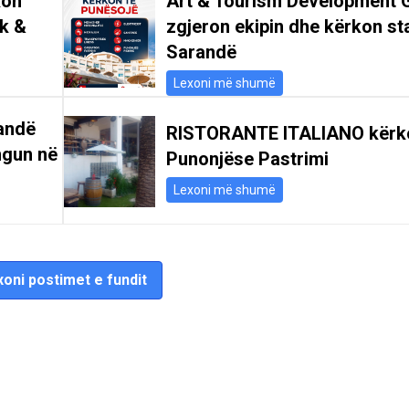
kon
Art & Tourism Development 
ik &
zgjeron ekipin dhe kërkon st
Sarandë
Lexoni më shumë
andë
RISTORANTE ITALIANO kërk
ngun në
Punonjëse Pastrimi
Lexoni më shumë
oni postimet e fundit