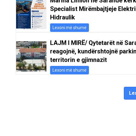
Marina Limion në Sarandë kër
Specialist Mirëmbajtjeje Elektr
Hidraulik
Lexoni më shumë
LAJM I MIRË/ Qytetarët në Sar
reagojnë, kundërshtojnë parki
territorin e gjimnazit
Lexoni më shumë
Lex