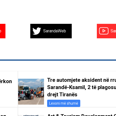
b
SarandaWeb
Sa
Tre automjete aksident në r
ërkon
Sarandë-Ksamil, 2 të plagosu
drejt Tiranës
Lexoni më shumë