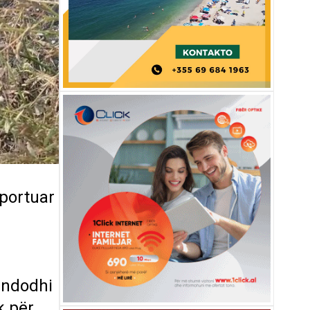
sportuar
 ndodhi
k për