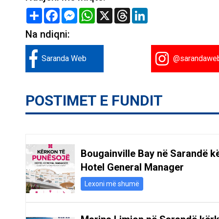
Share
Facebook
Messenger
WhatsApp
X
Threads
LinkedIn
Na ndiqni:
Saranda Web
@sarandawe
POSTIMET E FUNDIT
Bougainville Bay në Sarandë k
Hotel General Manager
Lexoni më shumë