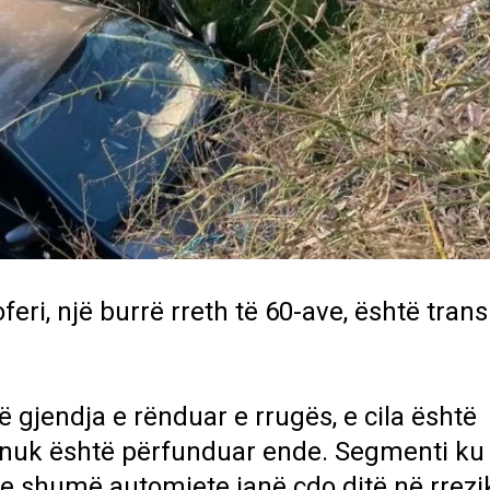
eri, një burrë rreth të 60-ave, është tran
 gjendja e rënduar e rrugës, e cila është
 nuk është përfunduar ende. Segmenti ku
he shumë automjete janë çdo ditë në rrezi