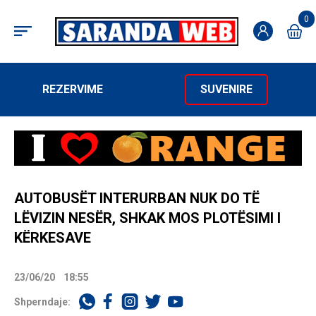
0
REZERVIME
SUVENIRE
AUTOBUSËT INTERURBAN NUK DO TË
LËVIZIN NESËR, SHKAK MOS PLOTËSIMI I
KËRKESAVE
23/06/20
18:55
Shperndaje: