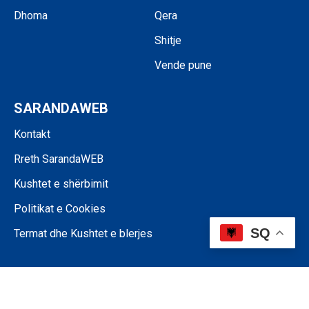
Dhoma
Qera
Shitje
Vende pune
SARANDAWEB
Kontakt
Rreth SarandaWEB
Kushtet e shërbimit
Politikat e Cookies
SQ
Termat dhe Kushtet e blerjes
©SARANDAWEB - 2024 • Ndalohet riprodhimi i paautorizuar i përmbajtjes
së kësaj faqeje.