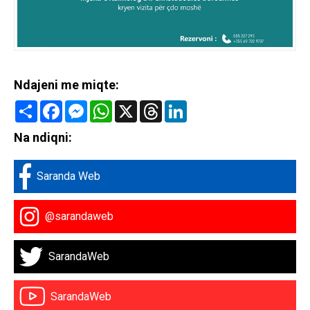
Ndajeni me miqte:
Share
Facebook
Messenger
WhatsApp
X
Threads
LinkedIn
Na ndiqni:
Saranda Web
@sarandaweb
SarandaWeb
SarandaWeb