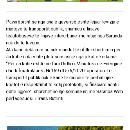
Pavarësisht se nga ana e qeverisë është lejuar lëvizja e
mjeteve të transportit publik, shumica e linjave
tëautobusëve të linjave interurbane me nisje nga Saranda
nuk do të lëvizin.
Ata kanë deklaruar se nuk mundet të rifilloi shërbimin për
sa kohë nuk është plotësuar asnjë nga pikat e kërkuara.
“Për sa kohë është në fuqi Urdhri i Ministres së Energjisë
dhe Infrastrukturës Nr.169 dt.5/6/2020, operatorët e
transportit publik nuk e kanë të mundur të përballojnë
kostot e respektimit të këtij protokolli, si finaciare ashtu
edhe ligjore”, shprehet në një komunikim me Saranda Web
përfaqësuesi i Trans Butrinti.