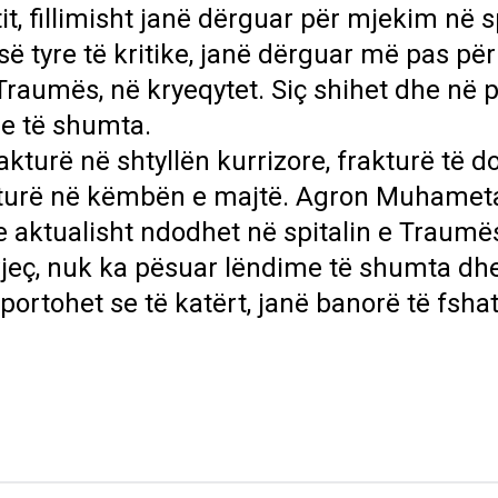
t, fillimisht janë dërguar për mjekim në sp
ë tyre të kritike, janë dërguar më pas për
 Traumës, në kryeqytet. Siç shihet dhe në 
e të shumta.
akturë në shtyllën kurrizore, frakturë të d
akturë në këmbën e majtë. Agron Muhameta
 aktualisht ndodhet në spitalin e Traumë
jeç, nuk ka pësuar lëndime të shumta dh
ortohet se të katërt, janë banorë të fshat