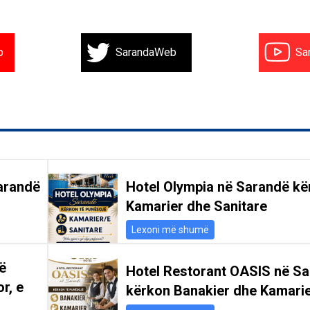
b
SarandaWeb
Sa
arandë
Hotel Olympia në Sarandë kë
Kamarier dhe Sanitare
Lexoni më shumë
ë
Hotel Restorant OASIS në S
r, e
kërkon Banakier dhe Kamari