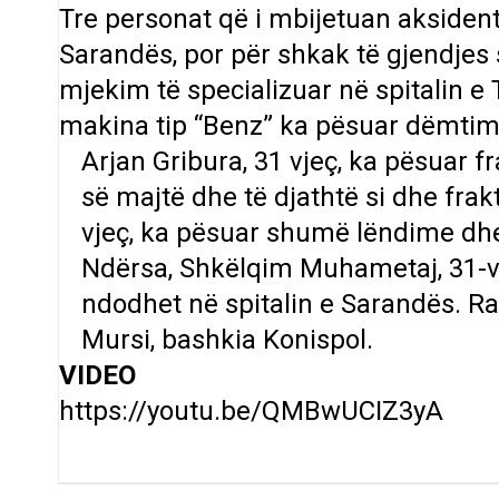
Tre personat që i mbijetuan aksidenti
Sarandës, por për shkak të gjendjes s
mjekim të specializuar në spitalin e
makina tip “Benz” ka pësuar dëmtim
Arjan Gribura, 31 vjeç, ka pësuar fr
së majtë dhe të djathtë si dhe fr
vjeç, ka pësuar shumë lëndime dhe
Ndërsa, Shkëlqim Muhametaj, 31-v
ndodhet në spitalin e Sarandës. Rap
Mursi, bashkia Konispol.
VIDEO
https://youtu.be/QMBwUCIZ3yA