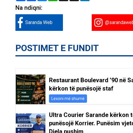
Na ndiqni:
Saranda Web
@sarandawe
POSTIMET E FUNDIT
Restaurant Boulevard ’90 në S
kërkon të punësojë staf
Lexoni më shumë
Ultra Courier Sarande kërkon t
punësojë Korrier. Punësim vjeto
Diela pushim