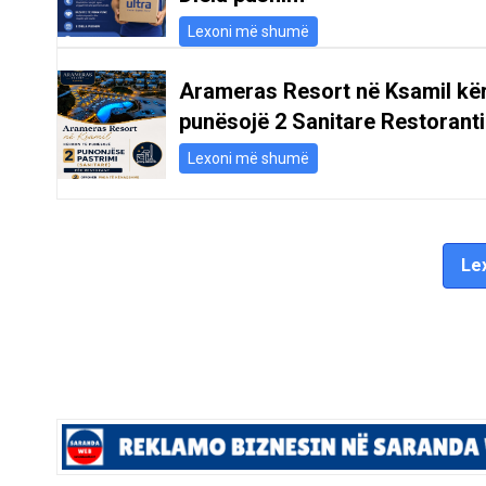
Lexoni më shumë
Arameras Resort në Ksamil kë
punësojë 2 Sanitare Restoranti
Lexoni më shumë
Lex