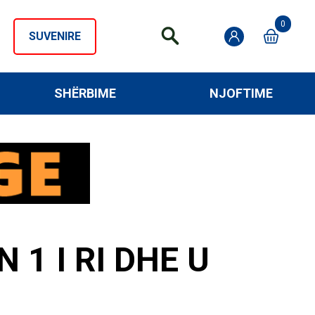
0
SUVENIRE
SHËRBIME
NJOFTIME
 1 I RI DHE U