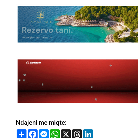
Ndajeni me miqte:
Share
Facebook
Messenger
WhatsApp
X
Threads
LinkedIn