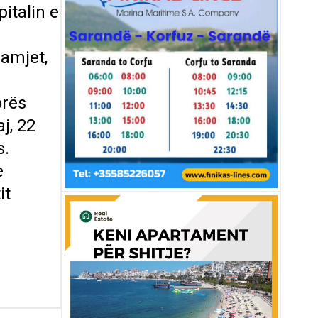
italin e
pamjet,
orës
j, 22
s.
e
it