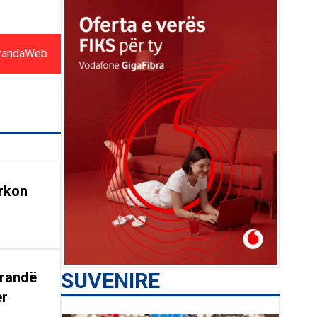
randaWeb
rkon
SUVENIRE
arandë
er