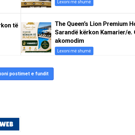
Lexoni më shumë
The Queen’s Lion Premium Ho
rkon të
Sarandë kërkon Kamarier/e. 
akomodim
Lexoni më shumë
oni postimet e fundit