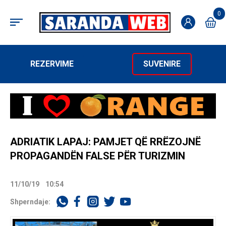
0
REZERVIME
SUVENIRE
ADRIATIK LAPAJ: PAMJET QË RRËZOJNË
PROPAGANDËN FALSE PËR TURIZMIN
11/10/19
10:54
Shperndaje: