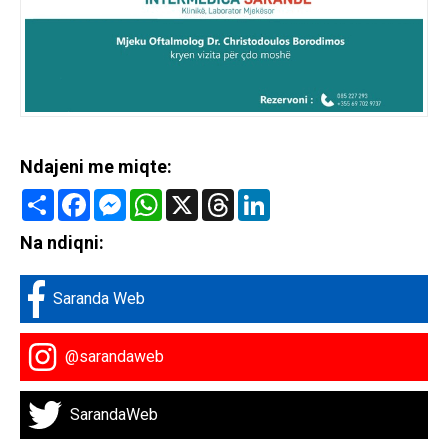
Ndajeni me miqte:
Share
Facebook
Messenger
WhatsApp
X
Threads
LinkedIn
Na ndiqni:
Saranda Web
@sarandaweb
SarandaWeb