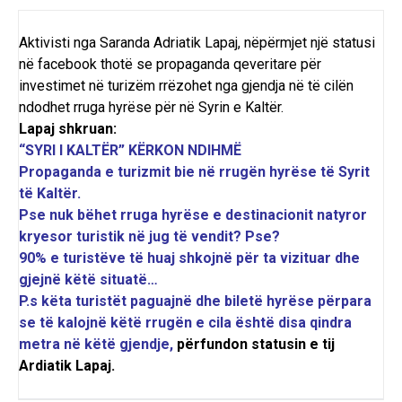
Aktivisti nga Saranda Adriatik Lapaj, nëpërmjet një statusi
në facebook thotë se propaganda qeveritare për
investimet në turizëm rrëzohet nga gjendja në të cilën
ndodhet rruga hyrëse për në Syrin e Kaltër.
Lapaj shkruan:
“SYRI I KALTËR” KËRKON NDIHMË
Propaganda e turizmit bie në rrugën hyrëse të Syrit
të Kaltër.
Pse nuk bëhet rruga hyrëse e destinacionit natyror
kryesor turistik në jug të vendit? Pse?
90% e turistëve të huaj shkojnë për ta vizituar dhe
gjejnë këtë situatë…
P.s këta turistët paguajnë dhe biletë hyrëse përpara
se të kalojnë këtë rrugën e cila është disa qindra
metra në këtë gjendje,
përfundon statusin e tij
Ardiatik Lapaj.