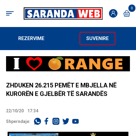
0
REZERVIME
SUVENIRE
ZHDUKEN 26.215 PEMËT E MBJELLA NË
KURORËN E GJELBËR TË SARANDËS
22/10/20
17:34
Shperndaje: