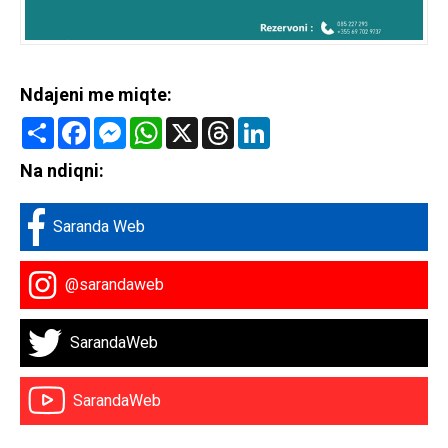
Ndajeni me miqte:
Share
Facebook
Messenger
WhatsApp
X
Threads
LinkedIn
Na ndiqni:
Saranda Web
@sarandaweb
SarandaWeb
SarandaWeb