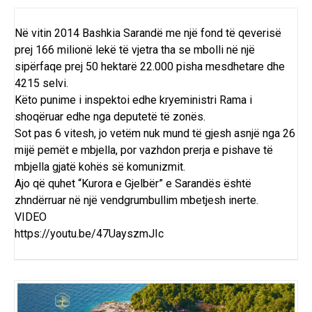
Në vitin 2014 Bashkia Sarandë me një fond të qeverisë
prej 166 milionë lekë të vjetra tha se mbolli në një
sipërfaqe prej 50 hektarë 22.000 pisha mesdhetare dhe
4215 selvi.
Këto punime i inspektoi edhe kryeministri Rama i
shoqëruar edhe nga deputetë të zonës.
Sot pas 6 vitesh, jo vetëm nuk mund të gjesh asnjë nga 26
mijë pemët e mbjella, por vazhdon prerja e pishave të
mbjella gjatë kohës së komunizmit.
Ajo që quhet “Kurora e Gjelbër” e Sarandës është
zhndërruar në një vendgrumbullim mbetjesh inerte.
VIDEO
https://youtu.be/47UayszmJIc