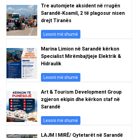
Tre automjete aksident në rrugën
Sarandë-Ksamil, 2 të plagosur nisen
drejt Tiranës
Lexoni më shumë
Marina Limion në Sarandë kërkon
Specialist Mirëmbajtjeje Elektrik &
Hidraulik
Lexoni më shumë
Art & Tourism Development Group
zgjeron ekipin dhe kërkon staf në
Sarandë
Lexoni më shumë
LAJM I MIRË/ Qytetarët në Sarandë