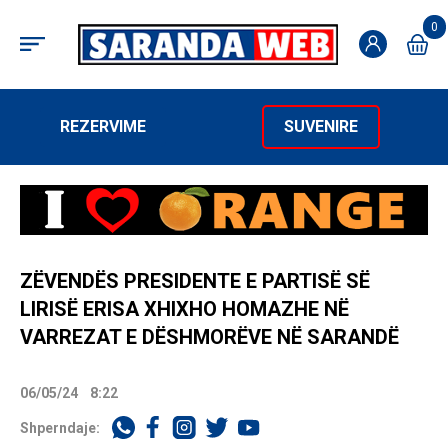
0
REZERVIME
SUVENIRE
ZËVENDËS PRESIDENTE E PARTISË SË
LIRISË ERISA XHIXHO HOMAZHE NË
VARREZAT E DËSHMORËVE NË SARANDË
06/05/24
8:22
Shperndaje: