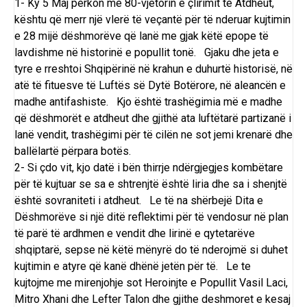
1- Ky 5 Maj përkon me 80-vjetorin e çlirimit të Atdheut,
kështu që merr një vlerë të veçantë për të nderuar kujtimin
e 28 mijë dëshmorëve që lanë me gjak këtë epope të
lavdishme në historinë e popullit tonë. Gjaku dhe jeta e
tyre e rreshtoi Shqipërinë në krahun e duhurtë historisë, në
atë të fituesve të Luftës së Dytë Botërore, në aleancën e
madhe antifashiste. Kjo është trashëgimia më e madhe
që dëshmorët e atdheut dhe gjithë ata luftëtarë partizanë i
lanë vendit, trashëgimi për të cilën ne sot jemi krenarë dhe
ballëlartë përpara botës.
2- Si çdo vit, kjo datë i bën thirrje ndërgjegjes kombëtare
për të kujtuar se sa e shtrenjtë është liria dhe sa i shenjtë
është sovraniteti i atdheut. Le të na shërbejë Dita e
Dëshmorëve si një ditë reflektimi për të vendosur në plan
të parë të ardhmen e vendit dhe lirinë e qytetarëve
shqiptarë, sepse në këtë mënyrë do të nderojmë si duhet
kujtimin e atyre që kanë dhënë jetën për të. Le te
kujtojme me mirenjohje sot Heroinjte e Popullit Vasil Laci,
Mitro Xhani dhe Lefter Talon dhe gjithe deshmoret e kesaj