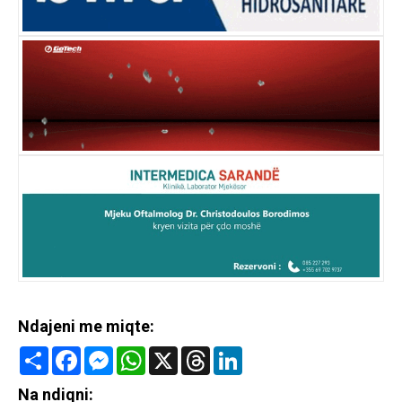
Ndajeni me miqte:
Share
Facebook
Messenger
WhatsApp
X
Threads
LinkedIn
Na ndiqni: