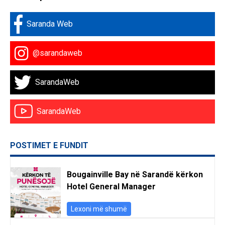
Saranda Web
@sarandaweb
SarandaWeb
SarandaWeb
POSTIMET E FUNDIT
Bougainville Bay në Sarandë kërkon
Hotel General Manager
Lexoni më shumë