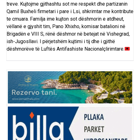
treve. Kujtojme gjithashtu sot me respekt dhe partizanin
Qamil Buxheli firmetari i pare i Lsi, shkrimtar me kontribute
te cmuara. Familja ime kujton sot dëshmorin e atdheut,
vëllanë e gjyshit tim, Pano Xhixho, komisar batalioni në
Brigadën e VIII S, rënë dëshmor në betejat në Vishegrad,
ish-Jugosllavi. I përjetshëm kujtimi i tij dhe i gjithë
dëshmorëve të Luftës Antifashiste Nacionalçlirimtare.