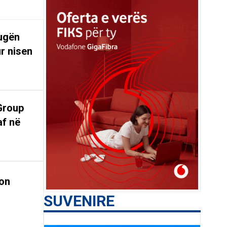
rugën
r nisen
Group
af në
on
SUVENIRE