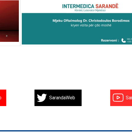
b
SarandaWeb
Sa