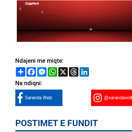
Ndajeni me miqte:
Share
Facebook
Messenger
WhatsApp
X
Threads
LinkedIn
Na ndiqni:
Saranda Web
@sarandawe
POSTIMET E FUNDIT