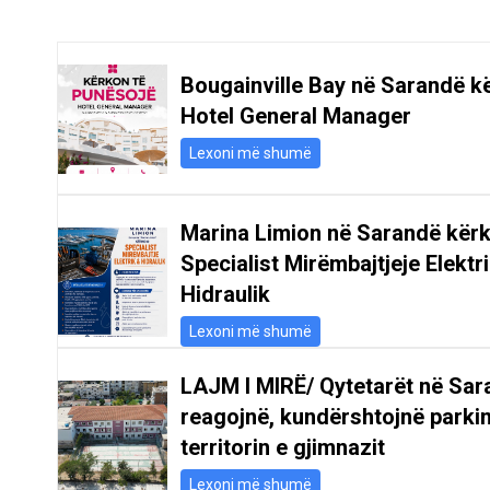
Bougainville Bay në Sarandë k
Hotel General Manager
Lexoni më shumë
Marina Limion në Sarandë kër
Specialist Mirëmbajtjeje Elektr
Hidraulik
Lexoni më shumë
LAJM I MIRË/ Qytetarët në Sar
reagojnë, kundërshtojnë parki
territorin e gjimnazit
Lexoni më shumë