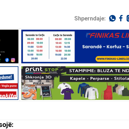
Shperndaje:
sojë: