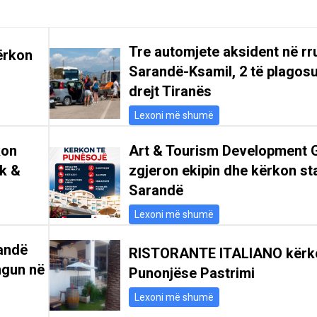
Tre automjete aksident në r
ërkon
Sarandë-Ksamil, 2 të plagosu
drejt Tiranës
Lexoni më shumë
kon
Art & Tourism Development 
ik &
zgjeron ekipin dhe kërkon st
Sarandë
Lexoni më shumë
andë
RISTORANTE ITALIANO kërk
ngun në
Punonjëse Pastrimi
Lexoni më shumë