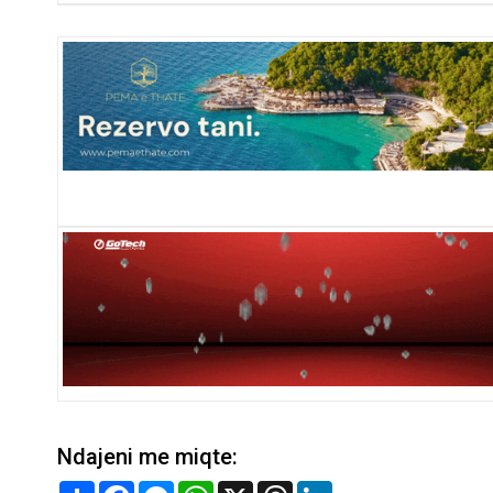
Ndajeni me miqte:
Share
Facebook
Messenger
WhatsApp
X
Threads
LinkedIn