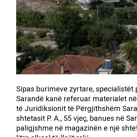
Sipas burimeve zyrtare, specialistët
Sarandë kanë referuar materialet në
të Juridiksionit të Përgjithshëm Sa
shtetasit P. A., 55 vjeç, banues në S
paligjshme në magazinën e një shte