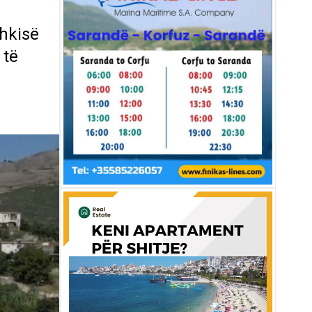
shkisë
 të