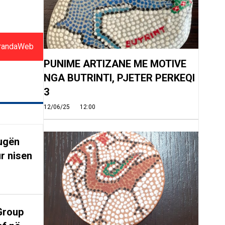
randaWeb
PUNIME ARTIZANE ME MOTIVE
NGA BUTRINTI, PJETER PERKEQI
3
12/06/25
12:00
rugën
r nisen
Group