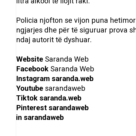
litra alkool të llojit raki.
Policia njofton se vijon puna hetimo
ngjarjes dhe për të siguruar prova 
ndaj autorit të dyshuar.
Website
Saranda Web
Facebook
Saranda Web
Instagram
saranda.web
Youtube
sarandaweb
Tiktok
saranda.web
Pinterest
sarandaweb
in
sarandaweb