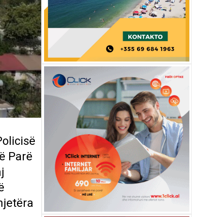
olicisë
së Parë
j
ë
hjetëra