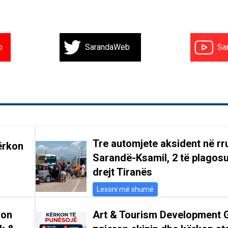
b
SarandaWeb
Sa
Tre automjete aksident në r
ërkon
Sarandë-Ksamil, 2 të plagosu
drejt Tiranës
Lexoni më shumë
kon
Art & Tourism Development 