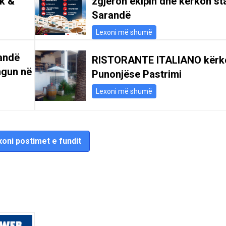
ik &
zgjeron ekipin dhe kërkon st
Sarandë
Lexoni më shumë
andë
RISTORANTE ITALIANO kërk
ngun në
Punonjëse Pastrimi
Lexoni më shumë
oni postimet e fundit