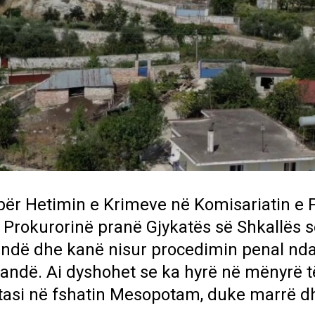
 për Hetimin e Krimeve në Komisariatin e P
 Prokurorinë pranë Gjykatës së Shkallës 
randë dhe kanë nisur procedimin penal nda
arandë. Ai dyshohet se ka hyrë në mënyrë t
tasi në fshatin Mesopotam, duke marrë d