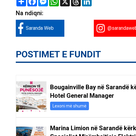
Na ndiqni:
Saranda Web
@sarandawe
POSTIMET E FUNDIT
Bougainville Bay në Sarandë k
Hotel General Manager
Lexoni më shumë
Marina Limion në Sarandë kër