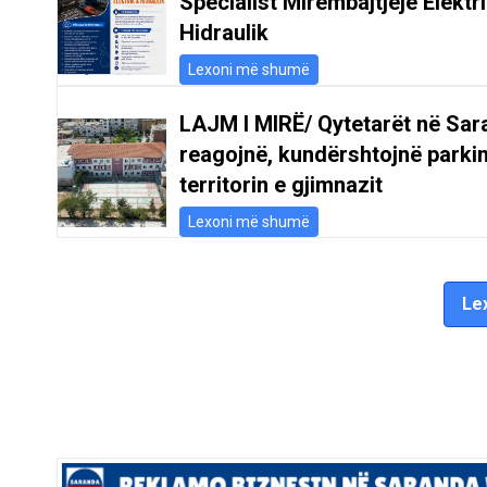
Specialist Mirëmbajtjeje Elektr
Hidraulik
Lexoni më shumë
LAJM I MIRË/ Qytetarët në Sar
reagojnë, kundërshtojnë parki
territorin e gjimnazit
Lexoni më shumë
Lex