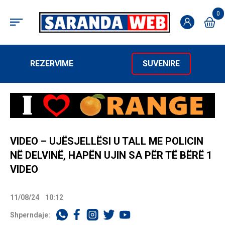
0
REZERVIME
SUVENIRE
VIDEO – UJËSJELLËSI U TALL ME POLICIN
NË DELVINË, HAPËN UJIN SA PËR TË BËRË 1
VIDEO
11/08/24
10:12
Shperndaje: