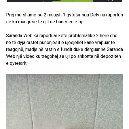
Prej më shumë se 2 muajsh 1 qytetar nga Delvina raporton
se ka mungesë të ujit në banesën e tij.
Saranda Web ka raportuar këtë problematikë 2 herë dhe
në të dyja rastet punonjësit e ujësjellët kanë vrapuar të
reagojnë, madje në rastin e fundit duke dërguar në Saranda
Web një video ku tregohej se uji po shkonte në depozitën
e qytetarit.
Lojtës
Videosh