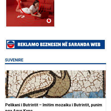
SUVENIRE
Pelikani i Butrintit – Imitim mozaiku i Butrintit, punim
nga Agur Kapo