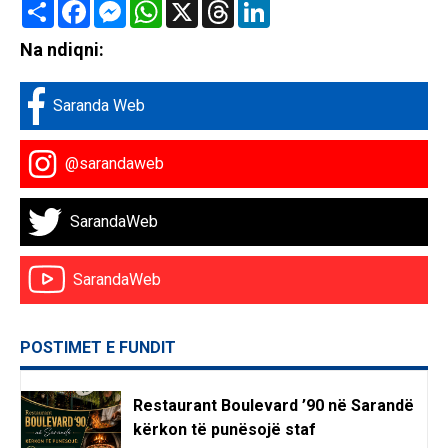
Share
Facebook
Messenger
WhatsApp
X
Threads
LinkedIn
Na ndiqni:
Saranda Web
@sarandaweb
SarandaWeb
SarandaWeb
POSTIMET E FUNDIT
Restaurant Boulevard ’90 në Sarandë
kërkon të punësojë staf