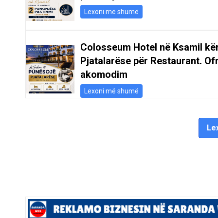
Lexoni më shumë
Colosseum Hotel në Ksamil kë
Pjatalarëse për Restaurant. Of
akomodim
Lexoni më shumë
Lex