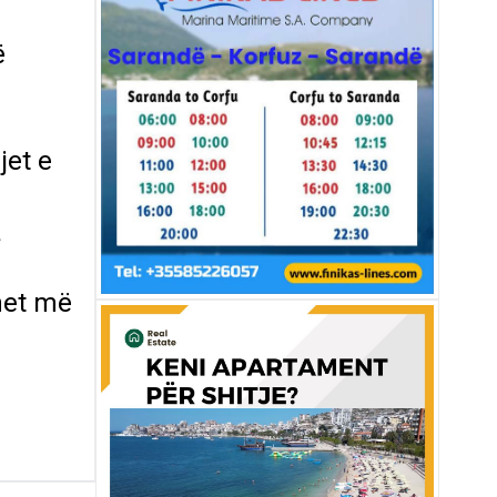
ë
jet e
a
ohet më