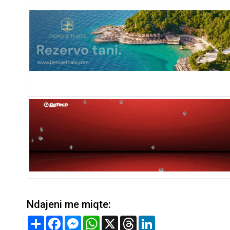
Ndajeni me miqte:
Share
Facebook
Messenger
WhatsApp
X
Threads
LinkedIn