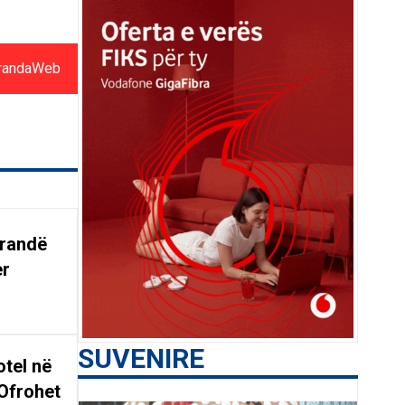
randaWeb
arandë
er
SUVENIRE
tel në
Ofrohet