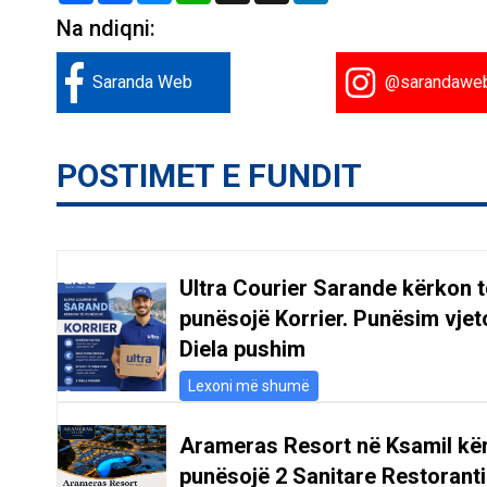
Na ndiqni:
Saranda Web
@sarandawe
POSTIMET E FUNDIT
Ultra Courier Sarande kërkon t
punësojë Korrier. Punësim vjeto
Diela pushim
Lexoni më shumë
Arameras Resort në Ksamil kë
punësojë 2 Sanitare Restoranti