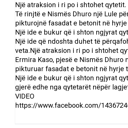
Një atraksion i ri po i shtohet qytetit.
Të rinjtë e Nismës Dhuro një Lule pë
pikturojnë fasadat e betonit në hyrje 
Një ide e bukur që i shton ngjyrat qyt
Një ide që ndoshta duhet të përqafo
veta.Një atraksion i ri po i shtohet qyt
Ermira Kaso, pjesë e Nismës Dhuro n
pikturuar fasadat e betonit në hyrje t
Një ide e bukur që i shton ngjyrat q
gjerë edhe nga qytetarët nëpër lagjet
VIDEO
https://www.facebook.com/143672