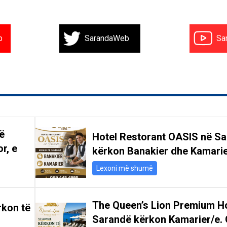
b
SarandaWeb
Sa
ë
Hotel Restorant OASIS në S
r, e
kërkon Banakier dhe Kamari
Lexoni më shumë
The Queen’s Lion Premium Ho
rkon të
Sarandë kërkon Kamarier/e. 