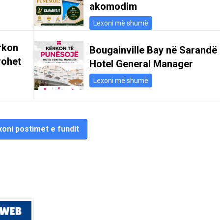
akomodim
Lexoni më shumë
rkon
Bougainville Bay në Sarandë
rohet
Hotel General Manager
Lexoni më shumë
oni postimet e fundit