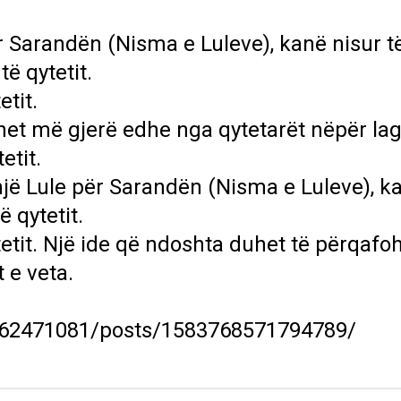
r Sarandën (Nisma e Luleve), kanë nisur t
të qytetit.
etit.
het më gjerë edhe nga qytetarët nëpër lag
etit.
jë Lule për Sarandën (Nisma e Luleve), k
ë qytetit.
ytetit. Një ide që ndoshta duhet të përqaf
 e veta.
462471081/posts/1583768571794789/