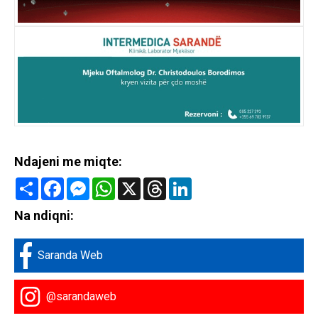
Ndajeni me miqte:
Share
Facebook
Messenger
WhatsApp
X
Threads
LinkedIn
Na ndiqni:
Saranda Web
@sarandaweb