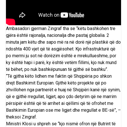
Ambasadori gjerman Zingraf tha se “këtu bashkohen tre
gjëra është rajonalja, nacionalja dhe pastaj globalia. 2
minuta jam këtu dhe sapo më ra në dorë një plastikë që do
ndoshta 400 vjet që të asgjësohet. Kjo infrastrukturë që
po merrni ju sot në dorëzim është e mrekullueshme, por
ky është hapi i parë, ky është vetëm fillimi, kjo nuk mund
të bëhet, po nuk bashkëpunuan të gjithë së bashku”.
“Të gjitha këto lidhen me faktin që Shqipëria po shkon
drejt Bashkimit Europian. Gjithë këto projekte që po
zhvillohen nga partnerët e huaj në Shqipëri kanë një synim,
që e gjithë rregullat, ligjet, apo çdo detyrim që ne marrim
përsipër është që të arrihet ai qëllimi që të ofrohet me
Bashkimin Europian ose me ligjet dhe rregullat e BE-së”, –
theksoi Zingraf.
Ministri Klosi u shpreh se “kjo nismë ofron një Butrint të