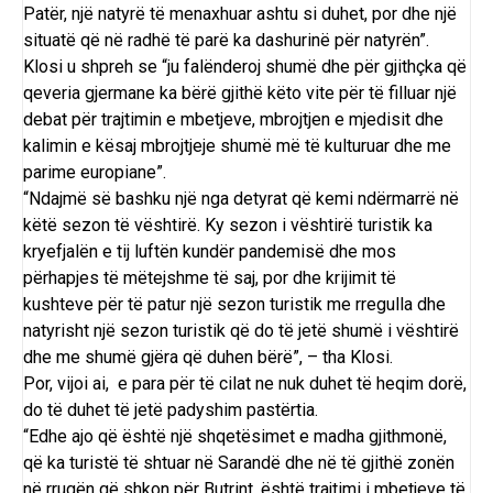
Patër, një natyrë të menaxhuar ashtu si duhet, por dhe një
situatë që në radhë të parë ka dashurinë për natyrën”.
Klosi u shpreh se “ju falënderoj shumë dhe për gjithçka që
qeveria gjermane ka bërë gjithë këto vite për të filluar një
debat për trajtimin e mbetjeve, mbrojtjen e mjedisit dhe
kalimin e kësaj mbrojtjeje shumë më të kulturuar dhe me
parime europiane”.
“Ndajmë së bashku një nga detyrat që kemi ndërmarrë në
këtë sezon të vështirë. Ky sezon i vështirë turistik ka
kryefjalën e tij luftën kundër pandemisë dhe mos
përhapjes të mëtejshme të saj, por dhe krijimit të
kushteve për të patur një sezon turistik me rregulla dhe
natyrisht një sezon turistik që do të jetë shumë i vështirë
dhe me shumë gjëra që duhen bërë”, – tha Klosi.
Por, vijoi ai, e para për të cilat ne nuk duhet të heqim dorë,
do të duhet të jetë padyshim pastërtia.
“Edhe ajo që është një shqetësimet e madha gjithmonë,
që ka turistë të shtuar në Sarandë dhe në të gjithë zonën
në rrugën që shkon për Butrint, është trajtimi i mbetjeve të