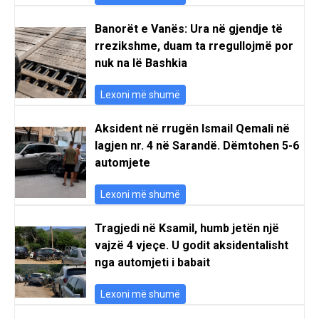
Banorët e Vanës: Ura në gjendje të
rrezikshme, duam ta rregullojmë por
nuk na lë Bashkia
Lexoni më shumë
Aksident në rrugën Ismail Qemali në
lagjen nr. 4 në Sarandë. Dëmtohen 5-6
automjete
Lexoni më shumë
Tragjedi në Ksamil, humb jetën një
vajzë 4 vjeçe. U godit aksidentalisht
nga automjeti i babait
Lexoni më shumë