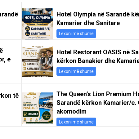
arandë
Hotel Olympia në Sarandë kë
Kamarier dhe Sanitare
Lexoni më shumë
ë
Hotel Restorant OASIS në S
r, e
kërkon Banakier dhe Kamari
Lexoni më shumë
The Queen’s Lion Premium Ho
rkon të
Sarandë kërkon Kamarier/e. 
akomodim
Lexoni më shumë