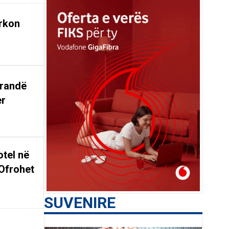
rkon
arandë
er
tel në
Ofrohet
SUVENIRE