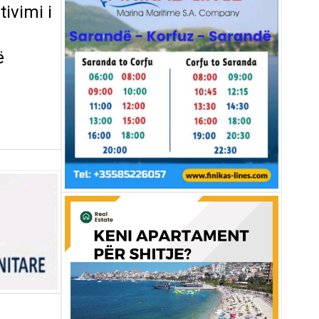
ivimi i
ë