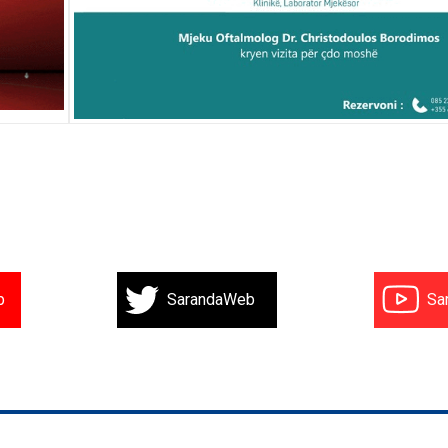
b
SarandaWeb
Sa