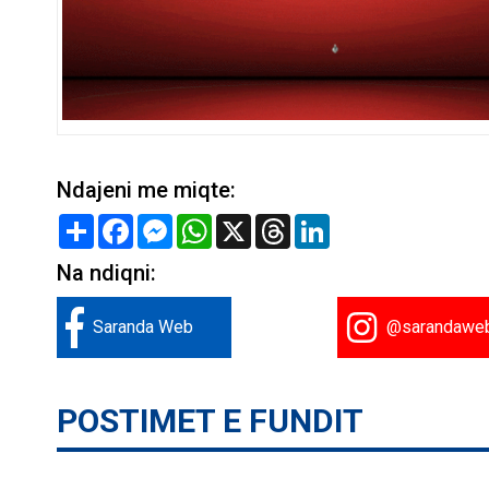
Ndajeni me miqte:
Share
Facebook
Messenger
WhatsApp
X
Threads
LinkedIn
Na ndiqni:
Saranda Web
@sarandawe
POSTIMET E FUNDIT