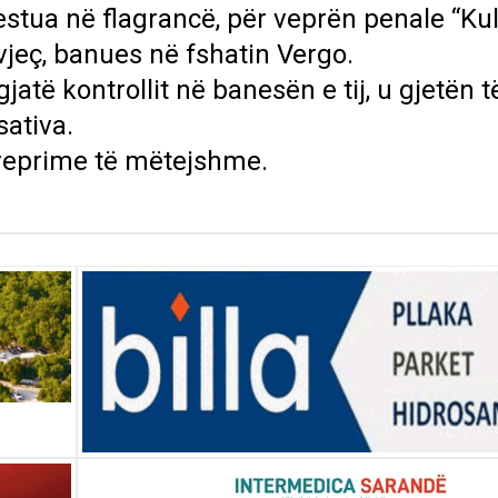
estua në flagrancë, për veprën penale “Kult
 vjeç, banues në fshatin Vergo.
 gjatë kontrollit në banesën e tij, u gjetën t
sativa.
 veprime të mëtejshme.