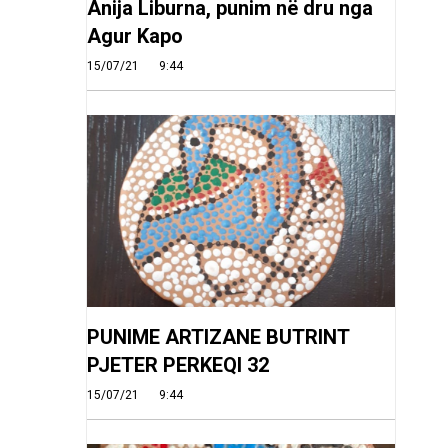
Anija Liburna, punim në dru nga
Agur Kapo
15/07/21
9:44
PUNIME ARTIZANE BUTRINT
PJETER PERKEQI 32
15/07/21
9:44