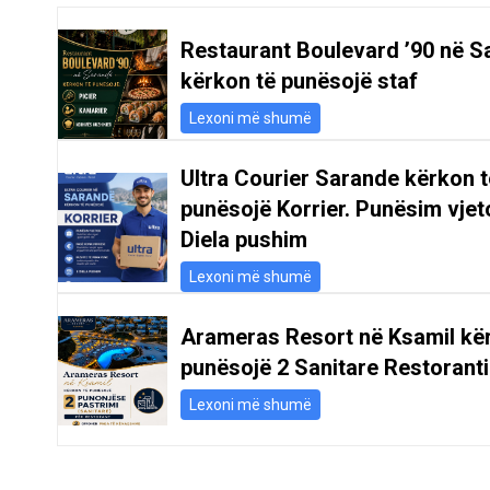
Restaurant Boulevard ’90 në S
kërkon të punësojë staf
Lexoni më shumë
Ultra Courier Sarande kërkon t
punësojë Korrier. Punësim vjeto
Diela pushim
Lexoni më shumë
Arameras Resort në Ksamil kë
punësojë 2 Sanitare Restoranti
Lexoni më shumë