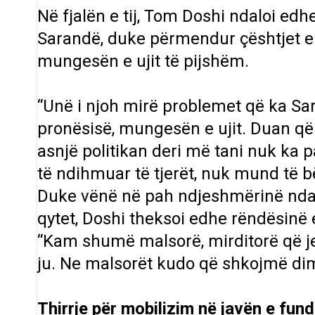
Në fjalën e tij, Tom Doshi ndaloi edh
Sarandë, duke përmendur çështjet e l
mungesën e ujit të pijshëm.
“Unë i njoh mirë problemet që ka Sar
pronësisë, mungesën e ujit. Duan që 
asnjë politikan deri më tani nuk ka p
të ndihmuar të tjerët, nuk mund të b
Duke vënë në pah ndjeshmërinë ndaj 
qytet, Doshi theksoi edhe rëndësinë e
“Kam shumë malsorë, mirditorë që je
ju. Ne malsorët kudo që shkojmë dimë
Thirrje për mobilizim në javën e fund