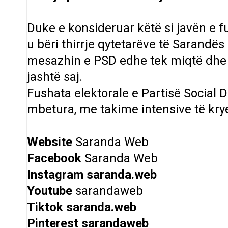
Duke e konsideruar këtë si javën e 
u bëri thirrje qytetarëve të Sarandë
mesazhin e PSD edhe tek miqtë dhe 
jashtë saj.
Fushata elektorale e Partisë Social D
mbetura, me takime intensive të kryet
Website
Saranda Web
Facebook
Saranda Web
Instagram
saranda.web
Youtube
sarandaweb
Tiktok
saranda.web
Pinterest
sarandaweb