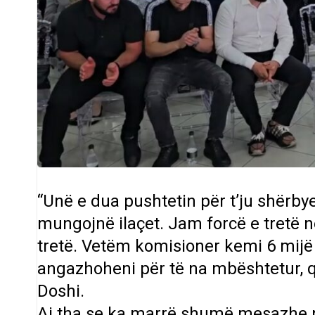
“Unë e dua pushtetin për t’ju shërbye
mungojnë ilaçet. Jam forcë e tretë n
tretë. Vetëm komisioner kemi 6 mijë 
angazhoheni për të na mbështetur, q
Doshi.
Ai tha se ka marrë shumë mesazhe ng