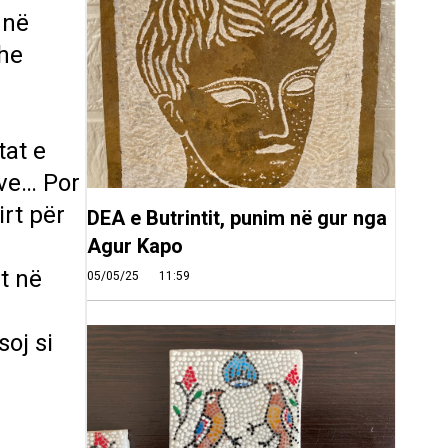
 në
dhe
tat e
eve… Por
irt për
DEA e Butrintit, punim në gur nga
Agur Kapo
t në
05/05/25
11:59
oj si