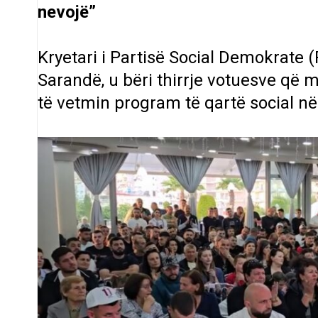
nevojë”
Kryetari i Partisë Social Demokrate 
Sarandë, u bëri thirrje votuesve që më
të vetmin program të qartë social në