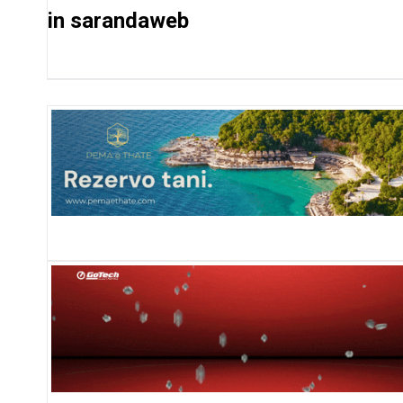
in
sarandaweb