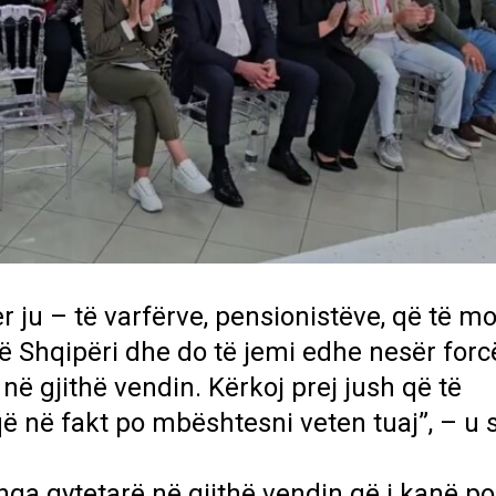
r ju – të varfërve, pensionistëve, që të m
ë Shqipëri dhe do të jemi edhe nesër forc
në gjithë vendin. Kërkoj prej jush që të
ë në fakt po mbështesni veten tuaj”, – u
a qytetarë në gjithë vendin që i kanë p