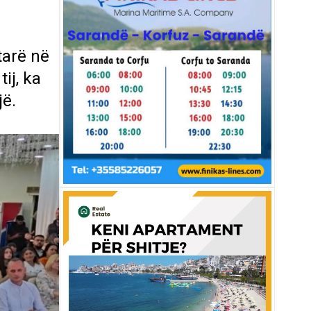
tarë në
ij, ka
jë.