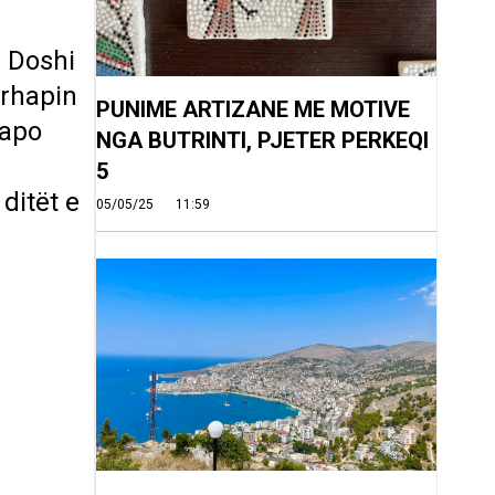
m Doshi
ërhapin
PUNIME ARTIZANE ME MOTIVE
 apo
NGA BUTRINTI, PJETER PERKEQI
5
ditët e
05/05/25
11:59