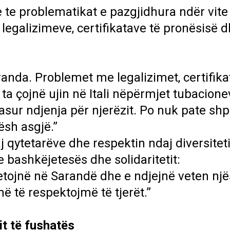
e te problematikat e pazgjidhura ndër vite
egalizimeve, certifikatave të pronësisë 
anda. Problemet me legalizimet, certifika
ta çojnë ujin në Itali nëpërmjet tubacion
asur ndjenja për njerëzit. Po nuk pate shp
ësh asgjë.”
qytetarëve dhe respektin ndaj diversiteti
 bashkëjetesës dhe solidaritetit:
tojnë në Sarandë dhe e ndjejnë veten njës
 të respektojmë të tjerët.”
it të fushatës