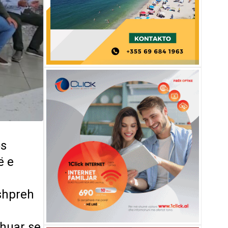
os
ë e
 shpreh
ohuar se