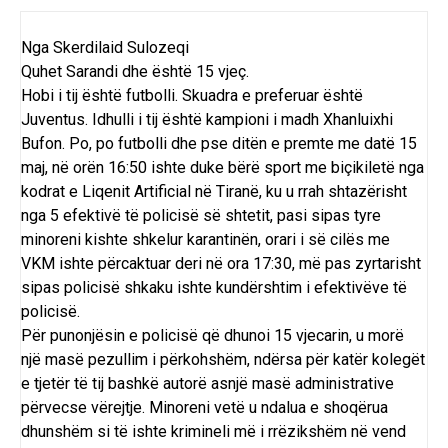
Nga Skerdilaid Sulozeqi
Quhet Sarandi dhe është 15 vjeç.
Hobi i tij është futbolli. Skuadra e preferuar është
Juventus. Idhulli i tij është kampioni i madh Xhanluixhi
Bufon. Po, po futbolli dhe pse ditën e premte me datë 15
maj, në orën 16:50 ishte duke bërë sport me biçikiletë nga
kodrat e Liqenit Artificial në Tiranë, ku u rrah shtazërisht
nga 5 efektivë të policisë së shtetit, pasi sipas tyre
minoreni kishte shkelur karantinën, orari i së cilës me
VKM ishte përcaktuar deri në ora 17:30, më pas zyrtarisht
sipas policisë shkaku ishte kundërshtim i efektivëve të
policisë.
Për punonjësin e policisë që dhunoi 15 vjecarin, u morë
një masë pezullim i përkohshëm, ndërsa për katër kolegët
e tjetër të tij bashkë autorë asnjë masë administrative
përvecse vërejtje. Minoreni vetë u ndalua e shoqërua
dhunshëm si të ishte krimineli më i rrëzikshëm në vend