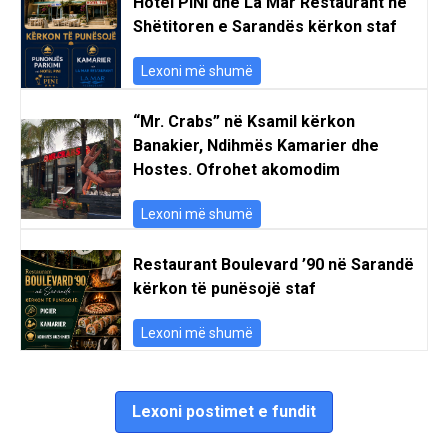
Hotel PINI dhe La Mar Restaurant në
Shëtitoren e Sarandës kërkon staf
Lexoni më shumë
“Mr. Crabs” në Ksamil kërkon
Banakier, Ndihmës Kamarier dhe
Hostes. Ofrohet akomodim
Lexoni më shumë
Restaurant Boulevard ’90 në Sarandë
kërkon të punësojë staf
Lexoni më shumë
Lexoni postimet e fundit