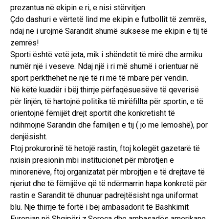
prezantua në ekipin e ri, e nisi stërvitjen.
Çdo dashuri e vërtetë lind me ekipin e futbollit të zemrës,
ndaj ne i urojmë Sarandit shumë suksese me ekipin e tij të
zemrës!
Sporti është vetë jeta, mik i shëndetit të mirë dhe armiku
numër një i veseve. Ndaj një i ri më shumë i orientuar në
sport përkthehet në një të ri më të mbarë për vendin.
Në këtë kuadër i bëj thirrje përfaqësuesëve të qeverisë
për linjën, të hartojnë politika të mirëfillta për sportin, e të
orientojnë fëmijët drejt sportit dhe konkretisht të
ndihmojnë Sarandin dhe familjen e tij ( jo me lëmoshë), por
denjësisht.
Ftoj prokurorinë të hetojë rastin, ftoj kolegët gazetarë të
nxisin presionin mbi institucionet për mbrotjen e
minorenëve, ftoj organizatat për mbrojtjen e të drejtave të
njeriut dhe të fëmijëve që të ndërmarrin hapa konkretë për
rastin e Sarandit të dhunuar padrejtësisht nga uniformat
blu. Një thirrje të fortë i bëj ambasadorit të Bashkimit
Europian në Shqipëri z.Soreca dhe ambasadës amerikane