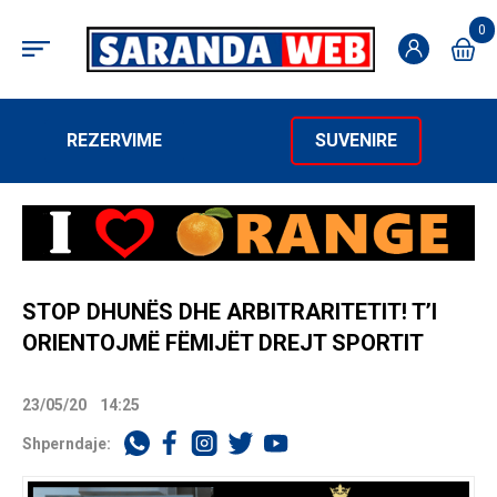
0
REZERVIME
SUVENIRE
STOP DHUNËS DHE ARBITRARITETIT! T’I
ORIENTOJMË FËMIJËT DREJT SPORTIT
23/05/20
14:25
Shperndaje: