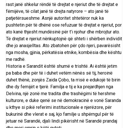
rast janë shkelur rëndë të drejtat e njeriut dhe të drejtat e
fëmijëve, të cilat janë të drejta natyrore – ato janë të
patjetërsueshme. Asnjë autoritet shtetëror nuk ka
pushtetin për të dhënë ose refuzuar të drejtat e njeriut, por
ato kanë thjesht mundësinë për t’i njohur dhe mbrojtur ato.
Të drejtat e njeriut nënkuptojnë që shteti i shërben individit
dhe jo anasjelltas. Ato zbatohen për çdo njeri, pavarësisht
nga mosha, gjinia, përkatësia etnike, kombësia dhe kështu
me radhë.
Historia e Sarandit është shumë e trishtë. Ai është jetim
pa baba dhe për të i duhet vetëm nënës së tij, heroinë
duhet thënë, zonjës Zaida Çobo, ta rrisë e edukojë të birin
dhe dy femijët e tjerë. Familja e tij e ka prejardhjen nga
Delvina, një zonë me tradita dhe trashëgimi të hershme
kulturore, e duke qenë se në demokracinë e vonë Saranda
u kthye si pikë referimi institucionale e njerëzore, për
bukurinë dhe vlerat e saj, kjo familje u shpërngul për të
jetuar në Sarandë, djali lindi pikërisht në Sarandë prandaj
dhe mori emrin e këtij qyteti.