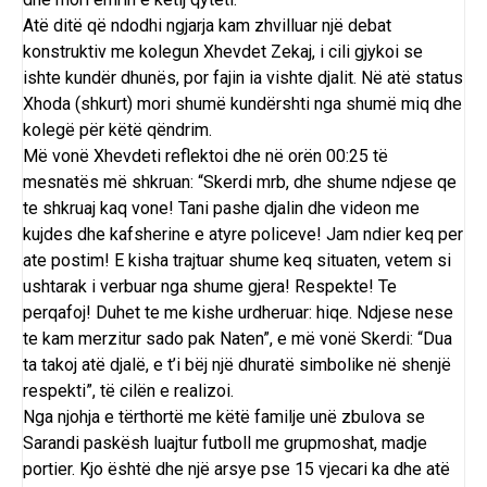
Atë ditë që ndodhi ngjarja kam zhvilluar një debat
konstruktiv me kolegun Xhevdet Zekaj, i cili gjykoi se
ishte kundër dhunës, por fajin ia vishte djalit. Në atë status
Xhoda (shkurt) mori shumë kundërshti nga shumë miq dhe
kolegë për këtë qëndrim.
Më vonë Xhevdeti reflektoi dhe në orën 00:25 të
mesnatës më shkruan: “Skerdi mrb, dhe shume ndjese qe
te shkruaj kaq vone! Tani pashe djalin dhe videon me
kujdes dhe kafsherine e atyre policeve! Jam ndier keq per
ate postim! E kisha trajtuar shume keq situaten, vetem si
ushtarak i verbuar nga shume gjera! Respekte! Te
perqafoj! Duhet te me kishe urdheruar: hiqe. Ndjese nese
te kam merzitur sado pak Naten”, e më vonë Skerdi: “Dua
ta takoj atë djalë, e t’i bëj një dhuratë simbolike në shenjë
respekti”, të cilën e realizoi.
Nga njohja e tërthortë me këtë familje unë zbulova se
Sarandi paskësh luajtur futboll me grupmoshat, madje
portier. Kjo është dhe një arsye pse 15 vjecari ka dhe atë