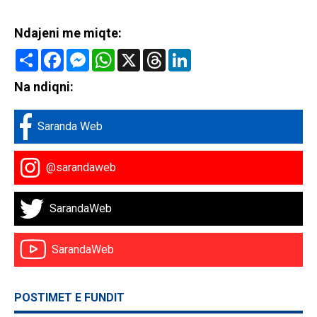
Ndajeni me miqte:
Share
Facebook
Messenger
WhatsApp
X
Threads
LinkedIn
Na ndiqni:
Saranda Web
@sarandaweb
SarandaWeb
SarandaWeb
POSTIMET E FUNDIT