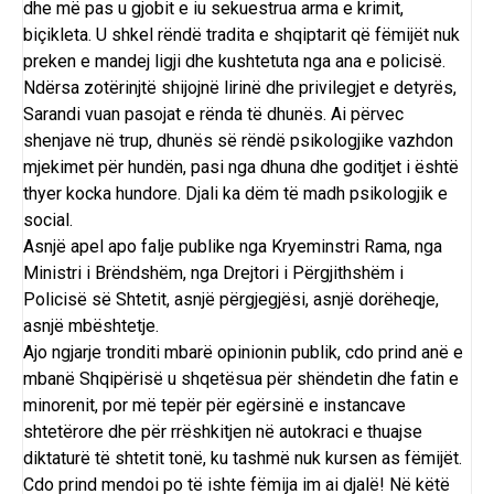
dhe më pas u gjobit e iu sekuestrua arma e krimit,
biçikleta. U shkel rëndë tradita e shqiptarit që fëmijët nuk
preken e mandej ligji dhe kushtetuta nga ana e policisë.
Ndërsa zotërinjtë shijojnë lirinë dhe privilegjet e detyrës,
Sarandi vuan pasojat e rënda të dhunës. Ai përvec
shenjave në trup, dhunës së rëndë psikologjike vazhdon
mjekimet për hundën, pasi nga dhuna dhe goditjet i është
thyer kocka hundore. Djali ka dëm të madh psikologjik e
social.
Asnjë apel apo falje publike nga Kryeminstri Rama, nga
Ministri i Brëndshëm, nga Drejtori i Përgjithshëm i
Policisë së Shtetit, asnjë përgjegjësi, asnjë dorëheqje,
asnjë mbështetje.
Ajo ngjarje tronditi mbarë opinionin publik, cdo prind anë e
mbanë Shqipërisë u shqetësua për shëndetin dhe fatin e
minorenit, por më tepër për egërsinë e instancave
shtetërore dhe për rrëshkitjen në autokraci e thuajse
diktaturë të shtetit tonë, ku tashmë nuk kursen as fëmijët.
Cdo prind mendoi po të ishte fëmija im ai djalë! Në këtë