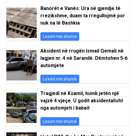
Banorët e Vanës: Ura në gjendje të
rrezikshme, duam ta rregullojmë por
nuk na lë Bashkia
Lexoni më shumë
Aksident në rrugën Ismail Qemali në
lagjen nr. 4 në Sarandë. Dëmtohen 5-6
automjete
Lexoni më shumë
Tragjedi në Ksamil, humb jetën një
vajzë 4 vjeçe. U godit aksidentalisht
nga automjeti i babait
Lexoni më shumë