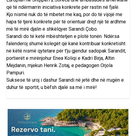
që të ndërmarrin iniciativa konkrete për rastin në fjalë.
Kjo nismë nuk do të mbetet me kaq, por do të vijojë me
hapa të tjerë konkrete për të orientuar drejt një të ardhme
më të mirë djalin e shkëlqyer Sarandi Çobo.
Sarandi do të ketë mbështetjen e plotë tonën. Ndërsa
falenderoj shumë kolegët që kanë kontribuar konkretisht
në këtë nismë qytetare për t’ju gjendur sadopak Sarandit;
portierët e mirënjohur Enea Koliqi e Kadri Birja, Altin
Mejdanin, mjekun Henrik Zotaj, e pedagogen Orjola
Pampuri.
Suksese të uroj i dashur Sarandi në jetë dhe në rrugën e
duhur të sportit, u bëfsh djalë sa më i mirë!