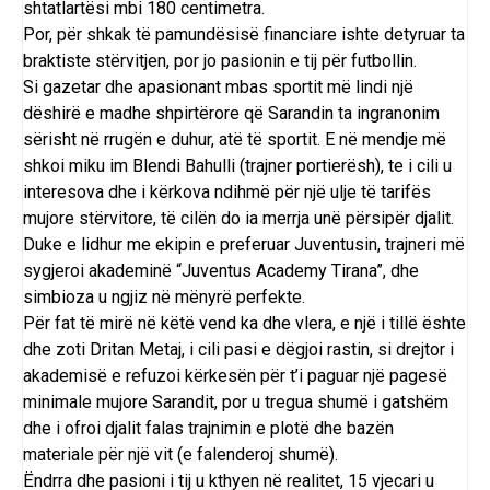
shtatlartësi mbi 180 centimetra.
Por, për shkak të pamundësisë financiare ishte detyruar ta
braktiste stërvitjen, por jo pasionin e tij për futbollin.
Si gazetar dhe apasionant mbas sportit më lindi një
dëshirë e madhe shpirtërore që Sarandin ta ingranonim
sërisht në rrugën e duhur, atë të sportit. E në mendje më
shkoi miku im Blendi Bahulli (trajner portierësh), te i cili u
interesova dhe i kërkova ndihmë për një ulje të tarifës
mujore stërvitore, të cilën do ia merrja unë përsipër djalit.
Duke e lidhur me ekipin e preferuar Juventusin, trajneri më
sygjeroi akademinë “Juventus Academy Tirana”, dhe
simbioza u ngjiz në mënyrë perfekte.
Për fat të mirë në këtë vend ka dhe vlera, e një i tillë ështe
dhe zoti Dritan Metaj, i cili pasi e dëgjoi rastin, si drejtor i
akademisë e refuzoi kërkesën për t’i paguar një pagesë
minimale mujore Sarandit, por u tregua shumë i gatshëm
dhe i ofroi djalit falas trajnimin e plotë dhe bazën
materiale për një vit (e falenderoj shumë).
Ëndrra dhe pasioni i tij u kthyen në realitet, 15 vjecari u