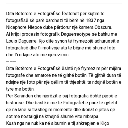
Dita Botërore e Fotografisë festohet për kujtim të
fotografisë së parë bardhezi të bërë në 1837 nga
Nicephore Niepce duke përdorur një kamera Obscura.
Ai krijoi procesin fotografik Daguerreotype së bahku me
Louis Daguerre. Kjo ditë synon të frymëzojë adhuruesit e
fotografisë dhe t’i motivojë ata të bëjnë më shumë foto
dhe t’i ndajnë ato me njerëzimin.
———
Dita Botërore e Fotografisë është një frymëzim për mijëra
fotografë dhe amatorë në të gjithë botën. Të gjithë duan të
ndajnë një foto për një qëllim të thjeshtë: ta ndajnë botën e
tyre me botën.
Për Sarandën dhe njerëzit e saj fotografia është pjesë e
historisë. Dhe bashkë me të Fotografët e pare të qytetit
që na lane si trashëgim momente dhe ikonat e jetës që
sot me nostalgji na kthejnë shumë vite mbrapa.
Kush nga ne nuk ka në albumin e tij shkrepjen e Kiço