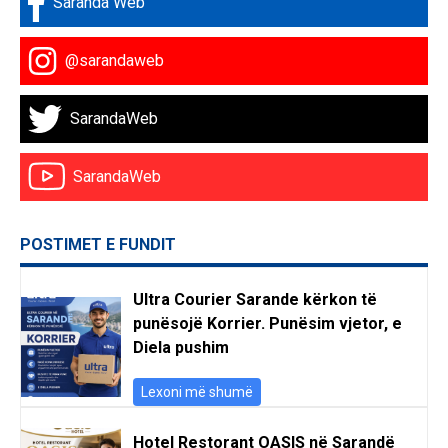
Saranda Web
@sarandaweb
SarandaWeb
SarandaWeb
POSTIMET E FUNDIT
Ultra Courier Sarande kërkon të
punësojë Korrier. Punësim vjetor, e
Diela pushim
Lexoni më shumë
Hotel Restorant OASIS në Sarandë