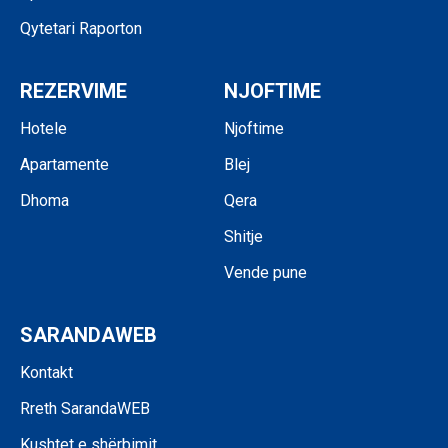
Qytetari Raporton
REZERVIME
NJOFTIME
Hotele
Njoftime
Apartamente
Blej
Dhoma
Qera
Shitje
Vende pune
SARANDAWEB
Kontakt
Rreth SarandaWEB
Kushtet e shërbimit