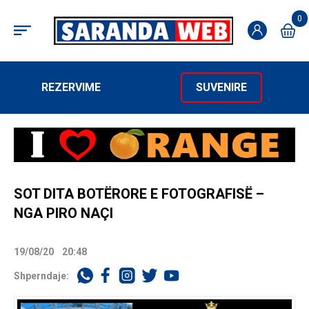
0
REZERVIME
SUVENIRE
SOT DITA BOTËRORE E FOTOGRAFISË –
NGA PIRO NAÇI
19/08/20
20:48
Shperndaje: