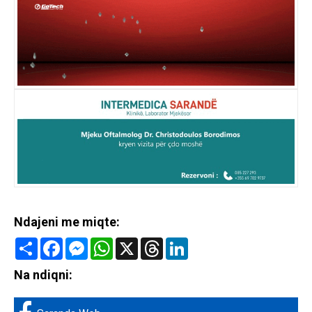
Ndajeni me miqte:
Share
Facebook
Messenger
WhatsApp
X
Threads
LinkedIn
Na ndiqni: