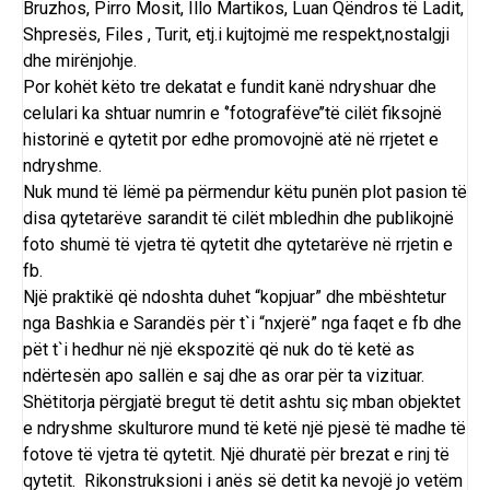
Bruzhos, Pirro Mosit, Illo Martikos, Luan Qëndros të Ladit,
Shpresës, Files , Turit, etj.i kujtojmë me respekt,nostalgji
dhe mirënjohje.
Por kohët këto tre dekatat e fundit kanë ndryshuar dhe
celulari ka shtuar numrin e ‘’fotografëve’’të cilët fiksojnë
historinë e qytetit por edhe promovojnë atë në rrjetet e
ndryshme.
Nuk mund të lëmë pa përmendur këtu punën plot pasion të
disa qytetarëve sarandit të cilët mbledhin dhe publikojnë
foto shumë të vjetra të qytetit dhe qytetarëve në rrjetin e
fb.
Një praktikë që ndoshta duhet “kopjuar” dhe mbështetur
nga Bashkia e Sarandës për t`i “nxjerë” nga faqet e fb dhe
pët t`i hedhur në një ekspozitë që nuk do të ketë as
ndërtesën apo sallën e saj dhe as orar për ta vizituar.
Shëtitorja përgjatë bregut të detit ashtu siç mban objektet
e ndryshme skulturore mund të ketë një pjesë të madhe të
fotove të vjetra të qytetit. Një dhuratë për brezat e rinj të
qytetit. Rikonstruksioni i anës së detit ka nevojë jo vetëm