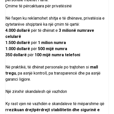
Çmime të përcaktuara për privatësinë
Në faqen ku reklamohet shitja e të dhënave, privatësia e
qytetarëve shqiptarë ka një çmim të qartë:
4.000 dollarë
për të dhënat e
3 milionë numrave
celularë
1.500 dollarë
për
1 milion numra
1.000 dollarë
për
500 mijë numra
350 dollarë
për
100 mijë numra telefoni
Në praktikë, të dhënat personale po trajtohen si
mall
tregu
, pa asnjë kontroll, pa transparencë dhe pa asnjë
garanci ligjore.
Një zinxhir skandalesh që vazhdon
Ky rast vjen në vazhdën e skandaleve të mëparshme që
rrezikuan drejtpërdrejt stabilitetin dhe sigurinë e