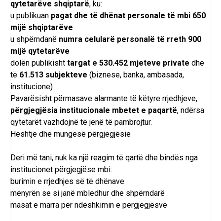
qytetarëve shqiptarë
, ku:
u publikuan
pagat dhe të dhënat personale të mbi 650
mijë shqiptarëve
u shpërndanë
numra celularë personalë të rreth 900
mijë qytetarëve
dolën publikisht
targat e 530.452 mjeteve private
dhe
të
61.513 subjekteve
(biznese, banka, ambasada,
institucione)
Pavarësisht përmasave alarmante të këtyre rrjedhjeve,
përgjegjësia institucionale mbetet e paqartë
, ndërsa
qytetarët vazhdojnë të jenë të pambrojtur.
Heshtje dhe mungesë përgjegjësie
Deri më tani, nuk ka një reagim të qartë dhe bindës nga
institucionet përgjegjëse mbi:
burimin e rrjedhjes së të dhënave
mënyrën se si janë mbledhur dhe shpërndarë
masat e marra për ndëshkimin e përgjegjësve