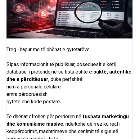
Treg i hapur me të dhënat e qytetarëve
Sipas informacionit të publikuar, poseduesit e këtij
database-i pretendojnë se lista është
e saktë, autentike
dhe e përditësuar
, duke përfshirë:
numra personalë celularë
emra përdoruesish
qytete dhe kode postare
Të dhënat ofrohen për përdorim në
fushata marketingu
dhe komunikime masive
, ndërkohë që rreziku real i
keqpërdorimit, mashtrimeve dhe cenimit të sigurisë
personale mbetet i lartë.