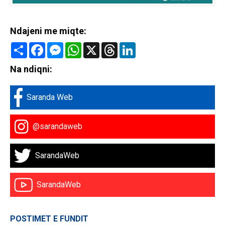
Ndajeni me miqte:
Share
Facebook
Messenger
WhatsApp
X
Threads
LinkedIn
Na ndiqni:
Saranda Web
@sarandaweb
SarandaWeb
SarandaWeb
POSTIMET E FUNDIT