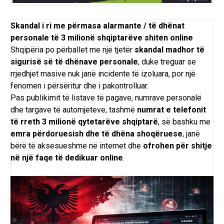
Skandal i ri me përmasa alarmante / të dhënat
personale të 3 milionë shqiptarëve shiten online
Shqipëria po përballet me një tjetër
skandal madhor të
sigurisë së të dhënave personale
, duke treguar se
rrjedhjet masive nuk janë incidente të izoluara, por një
fenomen i përsëritur dhe i pakontrolluar.
Pas publikimit të listave të pagave, numrave personalë
dhe targave të automjeteve, tashmë
numrat e telefonit
të rreth 3 milionë qytetarëve shqiptarë
, së bashku me
emra përdoruesish dhe të dhëna shoqëruese
, janë
bërë të aksesueshme në internet dhe
ofrohen për shitje
në një faqe të dedikuar online
.