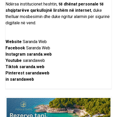
Ndërsa institucionet heshtin,
të dhënat personale të
shqiptarëve qarkullojnë lirshëm në internet
, duke
thelluar mosbesimin dhe duke ngritur alarmin për sigurinë
digjitale në vend.
Website
Saranda Web
Facebook
Saranda Web
Instagram
saranda.web
Youtube
sarandaweb
Tiktok
saranda.web
Pinterest
sarandaweb
in
sarandaweb