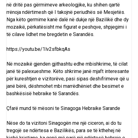
në dritë pas gërmimeve arkeologjike, ku shihen qartë
rrënoja ndërtimesh që I takojnë periudhës së Mesjetës.
Nga këto germime kanë dalë në dukje një Bazilikë dhe dy
mozaikë, përkatësisht me figurat e peshqve, shpjegimi i
të cilave lidhet me
bregdetin e Sarandës
.
https://youtu.be/1lv2sfbkqAs
Në mozaikë gjenden gjithashtu edhe mbishkrime, të cilat
janë të palexueshme. Këto shkrime janë mjaft interesante
për kureshtjen e vizitorëve, pasi sipas deshifrimeve që u
janë bërë, dëshmohet mbi marrëdhëniet dhe besimet e
bashkësisë hebraike të Sarandës.
Çfarë mund të mësoni te Sinagoga Hebraike Sarande
Nëse do ta vizitoni Sinagogën me një ciceron, ai do tu
tregojë se ndërtesa e Bazilikës, para se të kthehej në
kishë kristiane, ka qenë më parë një ndërtesë hebreje e