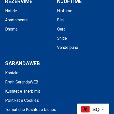
REZERVIME
NJOFTIME
Hotele
Njoftime
Apartamente
Blej
Dhoma
Qera
Shitje
Vende pune
SARANDAWEB
Kontakt
Rreth SarandaWEB
Kushtet e shërbimit
Politikat e Cookies
SQ
Termat dhe Kushtet e blerjes