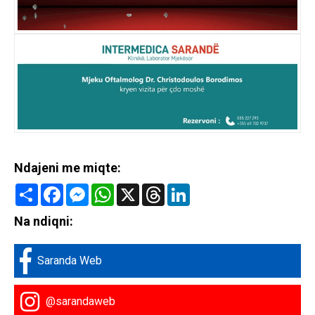
Ndajeni me miqte:
Share
Facebook
Messenger
WhatsApp
X
Threads
LinkedIn
Na ndiqni:
Saranda Web
@sarandaweb