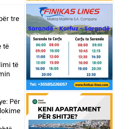
për tre
 të
dimi të
imin
ye: Për
llokime
r