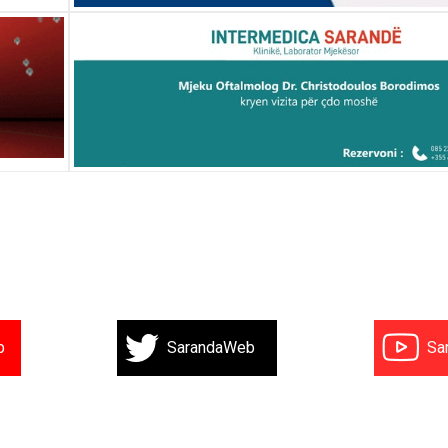
b
SarandaWeb
Sa