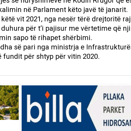
aljes së ndryshimeve në Kodin Rrugor që ë
kalimin në Parlament këto javë të janarit.
ëtë vit 2021, nga nesër tërë drejtoritë ra
uhura për t’i pajisur me vërtetime që nj
imin sapo të rihapet shërbimi.
dha së pari nga ministrja e Infrastrukturë
fundit për shtyp për vitin 2020.