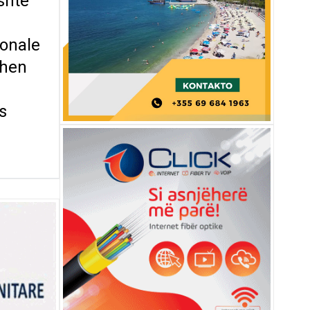
shtë
jonale
ihen
s