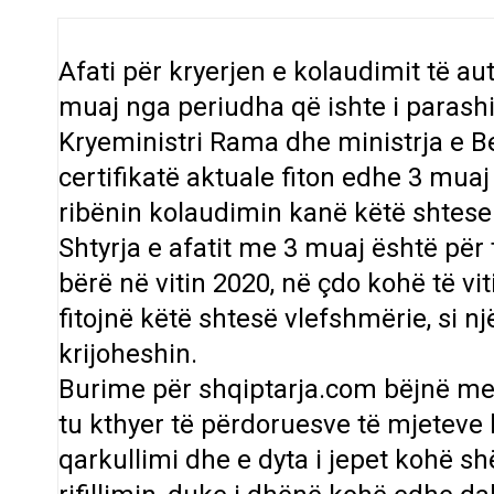
Afati për kryerjen e kolaudimit të aut
muaj nga periudha që ishte i parash
Kryeministri Rama dhe ministrja e B
certifikatë aktuale fiton edhe 3 muaj
ribënin kolaudimin kanë këtë shtese 
Shtyrja e afatit me 3 muaj është për 
bërë në vitin 2020, në çdo kohë të vi
fitojnë këtë shtesë vlefshmërie, si n
krijoheshin.
Burime për shqiptarja.com bëjnë me 
tu kthyer të përdoruesve të mjeteve
qarkullimi dhe e dyta i jepet kohë shë