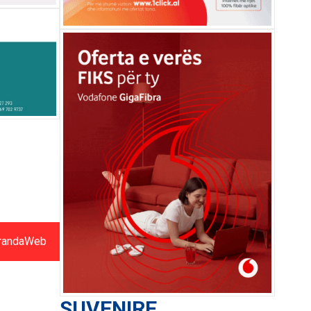
randaWeb
SUVENIRE