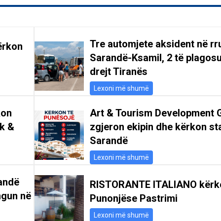
Tre automjete aksident në r
ërkon
Sarandë-Ksamil, 2 të plagosu
drejt Tiranës
Lexoni më shumë
kon
Art & Tourism Development 
ik &
zgjeron ekipin dhe kërkon st
Sarandë
Lexoni më shumë
andë
RISTORANTE ITALIANO kërk
ngun në
Punonjëse Pastrimi
Lexoni më shumë