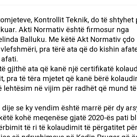
omjeteve, Kontrollit Teknik, do të shtyhet 
ikuar. Akti Normativ është firmosur nga
elinda Balluku. Me këtë Akt Normativ çdo
 vlefshmëri, pra tërë ata që do kishin afate
afati.
të gjithë ata që kanë një certifikatë kolau
tit, pra të tëra mjetet që kanë bërë kolaud
jë lehtësim në vijim për radhët që mund të
dije se ky vendim është marrë për dy ars
 këtë kohë meqenëse gjatë 2020-ës pati b
rbimit të ri të kolaudimit të përgatitet pë