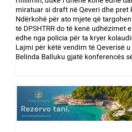
rifillimin, duke i dhënë kohë edhe d
miratuar si draft në Qeveri dhe pret 
Ndërkohë për ato mjete që targohen k
të DPSHTRR do të kenë udhëzimet e d
edhe nga policia për ta kryer kolaud
Lajmi për këtë vendim të Qeverisë u 
Belinda Balluku gjatë konferencës së 