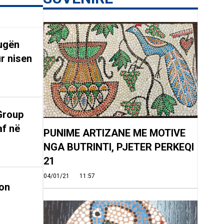
rugën
r nisen
Group
af në
PUNIME ARTIZANE ME MOTIVE
NGA BUTRINTI, PJETER PERKEQI
21
04/01/21
11:57
on