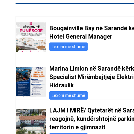
Bougainville Bay në Sarandë k
Hotel General Manager
Lexoni më shumë
Marina Limion në Sarandë kër
Specialist Mirëmbajtjeje Elektr
Hidraulik
Lexoni më shumë
LAJM I MIRË/ Qytetarët në Sar
reagojnë, kundërshtojnë parki
territorin e gjimnazit