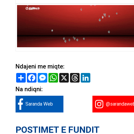
Ndajeni me miqte:
Share
Facebook
Messenger
WhatsApp
X
Threads
LinkedIn
Na ndiqni:
Saranda Web
@sarandawe
POSTIMET E FUNDIT