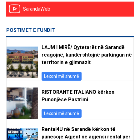
SarandaWeb
POSTIMET E FUNDIT
LAJM I MIRË/ Qytetarët në Sarandë
reagojnë, kundërshtojnë parkingun në
territorin e gjimnazit
Lexoni më shumë
RISTORANTE ITALIANO kërkon
Punonjëse Pastrimi
Lexoni më shumë
Rental4U në Sarandë kërkon të
punësojë Agjent në agjensi rental për