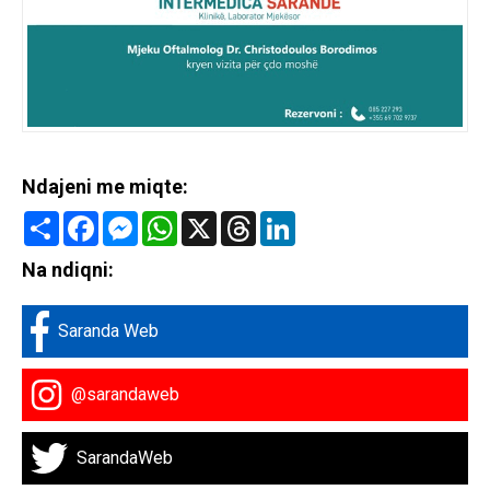
Ndajeni me miqte:
Share
Facebook
Messenger
WhatsApp
X
Threads
LinkedIn
Na ndiqni:
Saranda Web
@sarandaweb
SarandaWeb