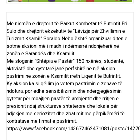
Me nismën e drejtorit të Parkut Kombëtar të Butrintit Eri
Sulo dhe drejtorit ekzekutiv të “Lëvizja për Zhvillimin e
Turizmit Ksamil” Soraldo Nebo është organizuar ditën e
sotme aksioni më i madh i ndërmarrë ndonjëherë në
zonën e Sarandës dhe Ksamilit.
Me sloganin “Shtëpia e Pastër” 150 nxënës, studentë,
aktivistë dhe qytetarë janë përfshirë në një aksion
pastrimi në zonën e Ksamilit rreth Liqenit të Butrintit.
Ky aksion ka si qëllim jo vetëm pastrimin e zonave të
ndotura, por edhe sensibilizimin dhe ndërgjegjësimin
qytetar për mbajtjen pastër të ambjentit dhe rritjen e
presionit ndaj strukturave shtetërore dhe lokale për
ndjekjen me seriozitet dhe zbatimit me përpikëmëri të
kontratave me firmat e pastrimit.
https://www.facebook.com/143672462471081/posts/142