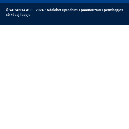
©SARANDAWEB - 2024 • Ndalohet riprodhimi i paautorizuar i përmbajtjes
së kësaj faqeje.