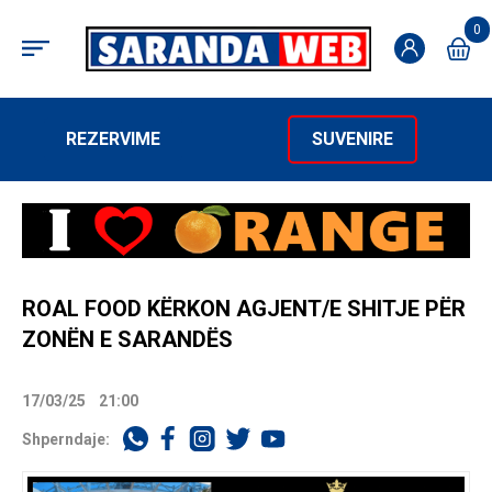
0
REZERVIME
SUVENIRE
ROAL FOOD KËRKON AGJENT/E SHITJE PËR
ZONËN E SARANDËS
17/03/25
21:00
Shperndaje: