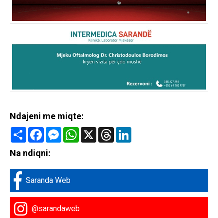
Ndajeni me miqte:
Share
Facebook
Messenger
WhatsApp
X
Threads
LinkedIn
Na ndiqni:
Saranda Web
@sarandaweb