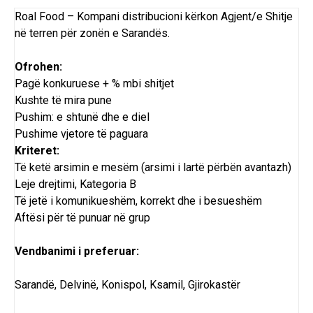
Roal Food – Kompani distribucioni kërkon Agjent/e Shitje
në terren për zonën e Sarandës.
Ofrohen:
Pagë konkuruese + % mbi shitjet
Kushte të mira pune
Pushim: e shtunë dhe e diel
Pushime vjetore të paguara
Kriteret:
Të ketë arsimin e mesëm (arsimi i lartë përbën avantazh)
Leje drejtimi, Kategoria B
Të jetë i komunikueshëm, korrekt dhe i besueshëm
Aftësi për të punuar në grup
Vendbanimi i preferuar:
Sarandë, Delvinë, Konispol, Ksamil, Gjirokastër