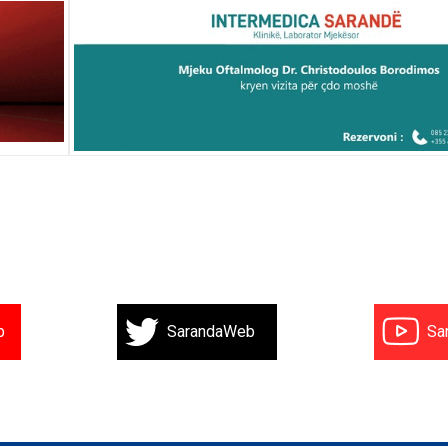
b
SarandaWeb
Sa