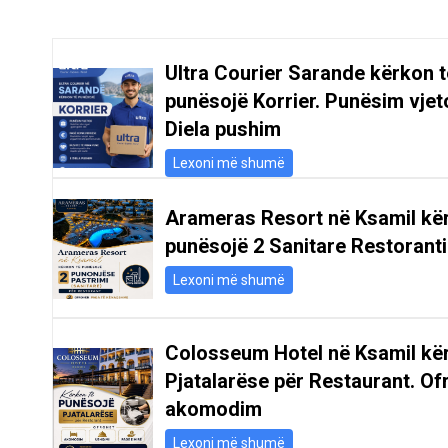
Ultra Courier Sarande kërkon t
punësojë Korrier. Punësim vjeto
Diela pushim
Lexoni më shumë
Arameras Resort në Ksamil kë
punësojë 2 Sanitare Restoranti
Lexoni më shumë
Colosseum Hotel në Ksamil kë
Pjatalarëse për Restaurant. Of
akomodim
Lexoni më shumë