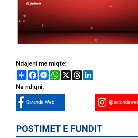
Ndajeni me miqte:
Share
Facebook
Messenger
WhatsApp
X
Threads
LinkedIn
Na ndiqni:
Saranda Web
@sarandawe
POSTIMET E FUNDIT