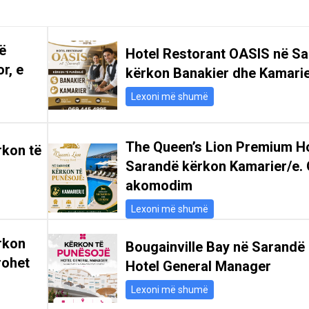
ë
Hotel Restorant OASIS në S
r, e
kërkon Banakier dhe Kamari
Lexoni më shumë
The Queen’s Lion Premium Ho
rkon të
Sarandë kërkon Kamarier/e. 
akomodim
Lexoni më shumë
rkon
Bougainville Bay në Sarandë
rohet
Hotel General Manager
Lexoni më shumë