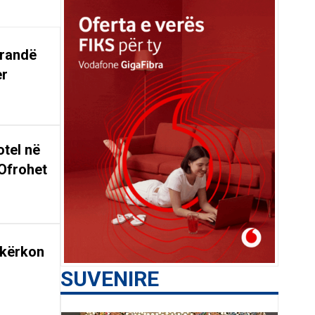
arandë
er
tel në
Ofrohet
 kërkon
SUVENIRE