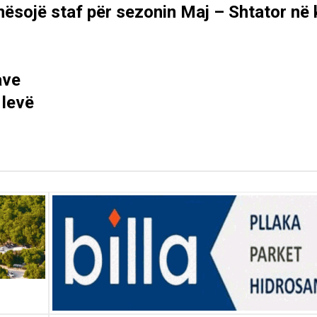
nësojë staf për sezonin Maj – Shtator në 
ave
 levë