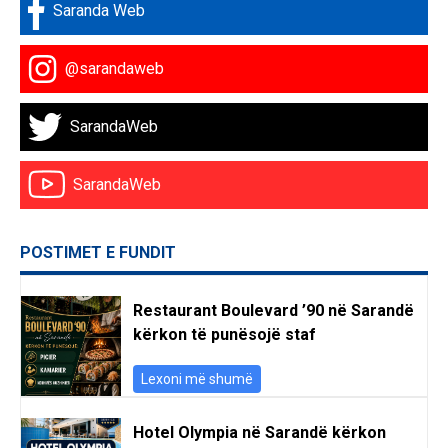
Saranda Web
@sarandaweb
SarandaWeb
SarandaWeb
POSTIMET E FUNDIT
Restaurant Boulevard ’90 në Sarandë
kërkon të punësojë staf
Lexoni më shumë
Hotel Olympia në Sarandë kërkon