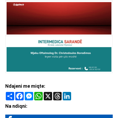
Ndajeni me miqte:
Share
Facebook
Messenger
WhatsApp
X
Threads
LinkedIn
Na ndiqni: