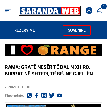
0
REZERVIME
SUVENIRE
RAMA: GRATË NESËR TË DALIN XHIRO.
BURRAT NË SHTËPI, TË BËJNË GJELLËN
25/04/20
18:38
Shperndaje: