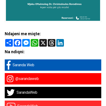
Ndajeni me miqte:
Share
Facebook
Messenger
WhatsApp
X
Threads
LinkedIn
Na ndiqni:
Saranda Web
@sarandaweb
SarandaWeb