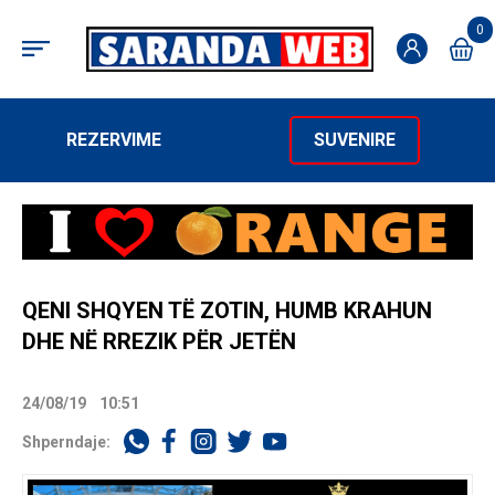
0
REZERVIME
SUVENIRE
QENI SHQYEN TË ZOTIN, HUMB KRAHUN
DHE NË RREZIK PËR JETËN
24/08/19
10:51
Shperndaje: