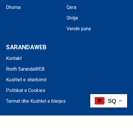
Dhoma
Qera
Shitje
Vende pune
SARANDAWEB
Kontakt
Rreth SarandaWEB
Kushtet e shërbimit
Politikat e Cookies
SQ
Termat dhe Kushtet e blerjes
©SARANDAWEB - 2024 • Ndalohet riprodhimi i paautorizuar i përmbajtjes
së kësaj faqeje.