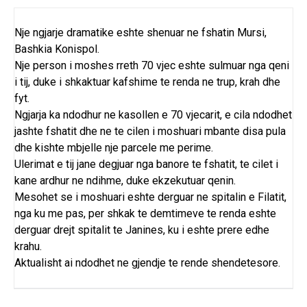
Nje ngjarje dramatike eshte shenuar ne fshatin Mursi,
Bashkia Konispol.
Nje person i moshes rreth 70 vjec eshte sulmuar nga qeni
i tij, duke i shkaktuar kafshime te renda ne trup, krah dhe
fyt.
Ngjarja ka ndodhur ne kasollen e 70 vjecarit, e cila ndodhet
jashte fshatit dhe ne te cilen i moshuari mbante disa pula
dhe kishte mbjelle nje parcele me perime.
Ulerimat e tij jane degjuar nga banore te fshatit, te cilet i
kane ardhur ne ndihme, duke ekzekutuar qenin.
Mesohet se i moshuari eshte derguar ne spitalin e Filatit,
nga ku me pas, per shkak te demtimeve te renda eshte
derguar drejt spitalit te Janines, ku i eshte prere edhe
krahu.
Aktualisht ai ndodhet ne gjendje te rende shendetesore.