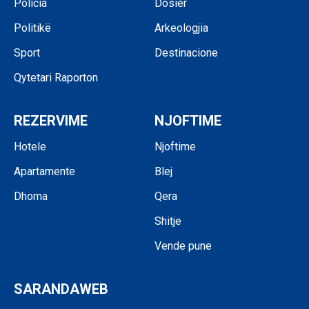
Policia
Dosier
Politikë
Arkeologjia
Sport
Destinacione
Qytetari Raporton
REZERVIME
NJOFTIME
Hotele
Njoftime
Apartamente
Blej
Dhoma
Qera
Shitje
Vende pune
SARANDAWEB