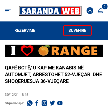
0
REZERVIME
SUVENIRE
QAFË BOTË/ U KAP ME KANABIS NË
AUTOMJET, ARRESTOHET 52-VJEÇARI DHE
SHOQËRUESJA 36-VJEÇARE
30/12/21
8:15
Shperndaje: