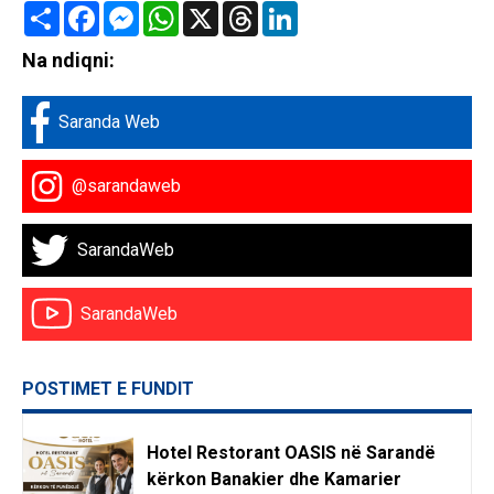
Share
Facebook
Messenger
WhatsApp
X
Threads
LinkedIn
Na ndiqni:
Saranda Web
@sarandaweb
SarandaWeb
SarandaWeb
POSTIMET E FUNDIT
Hotel Restorant OASIS në Sarandë
kërkon Banakier dhe Kamarier