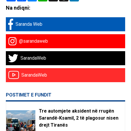
Na ndiqni:
Saranda Web
@sarandaweb
SarandaWeb
SarandaWeb
POSTIMET E FUNDIT
Tre automjete aksident në rrugën
Sarandë-Ksamil, 2 të plagosur nisen
drejt Tiranës