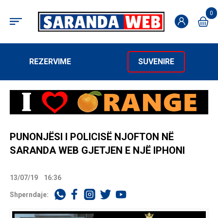
0
REZERVIME
SUVENIRE
PUNONJËSI I POLICISË NJOFTON NË
SARANDA WEB GJETJEN E NJË IPHONI
13/07/19
16:36
Shperndaje: