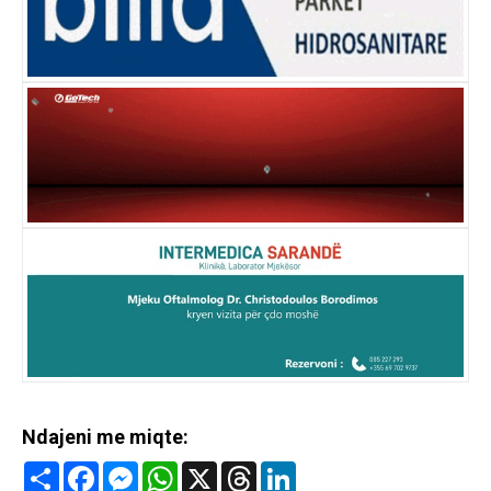
Ndajeni me miqte:
Share
Facebook
Messenger
WhatsApp
X
Threads
LinkedIn