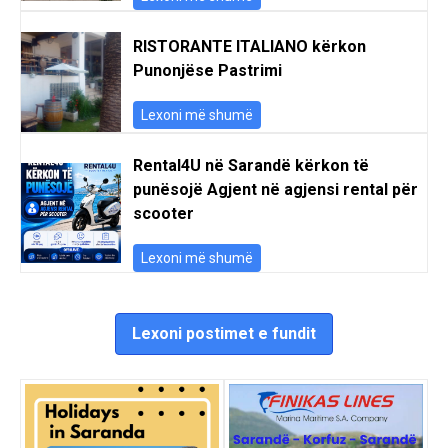
RISTORANTE ITALIANO kërkon
Punonjëse Pastrimi
Lexoni më shumë
Rental4U në Sarandë kërkon të
punësojë Agjent në agjensi rental për
scooter
Lexoni më shumë
Lexoni postimet e fundit