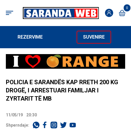
0
REZERVIME
SUVENIRE
POLICIA E SARANDËS KAP RRETH 200 KG
DROGË, I ARRESTUARI FAMILJAR I
ZYRTARIT TË MB
11/05/19
20:30
Shperndaje: