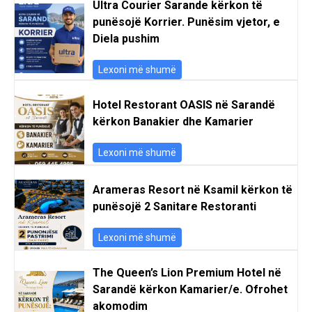
Ultra Courier Sarande kërkon të
punësojë Korrier. Punësim vjetor, e
Diela pushim
Lexoni më shumë
Hotel Restorant OASIS në Sarandë
kërkon Banakier dhe Kamarier
Lexoni më shumë
Arameras Resort në Ksamil kërkon të
punësojë 2 Sanitare Restoranti
Lexoni më shumë
The Queen’s Lion Premium Hotel në
Sarandë kërkon Kamarier/e. Ofrohet
akomodim