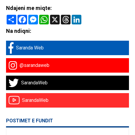
Ndajeni me miqte:
Share
Facebook
Messenger
WhatsApp
X
Threads
LinkedIn
Na ndiqni:
Saranda Web
@sarandaweb
SarandaWeb
SarandaWeb
POSTIMET E FUNDIT