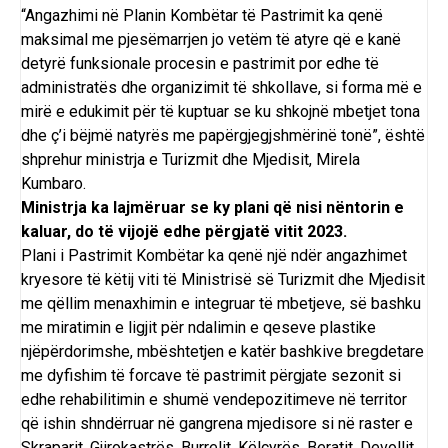
“Angazhimi në Planin Kombëtar të Pastrimit ka qenë
maksimal me pjesëmarrjen jo vetëm të atyre që e kanë
detyrë funksionale procesin e pastrimit por edhe të
administratës dhe organizimit të shkollave, si forma më e
mirë e edukimit për të kuptuar se ku shkojnë mbetjet tona
dhe ç’i bëjmë natyrës me papërgjegjshmërinë tonë”, është
shprehur ministrja e Turizmit dhe Mjedisit, Mirela
Kumbaro.
Ministrja ka lajmëruar se ky plani që nisi nëntorin e
kaluar, do të vijojë edhe përgjatë vitit 2023.
Plani i Pastrimit Kombëtar ka qenë një ndër angazhimet
kryesore të këtij viti të Ministrisë së Turizmit dhe Mjedisit
me qëllim menaxhimin e integruar të mbetjeve, së bashku
me miratimin e ligjit për ndalimin e qeseve plastike
njëpërdorimshe, mbështetjen e katër bashkive bregdetare
me dyfishim të forcave të pastrimit përgjate sezonit si
edhe rehabilitimin e shumë vendepozitimeve në territor
që ishin shndërruar në gangrena mjedisore si në raster e
Skraparit, Gjirokastrës, Burrelit, Këlcyrës, Beratit, Devollit