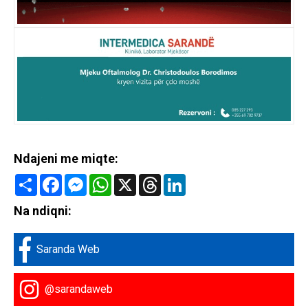
Ndajeni me miqte:
Share
Facebook
Messenger
WhatsApp
X
Threads
LinkedIn
Na ndiqni:
Saranda Web
@sarandaweb