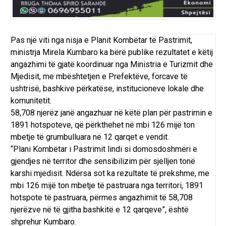
Pas një viti nga nisja e Planit Kombëtar të Pastrimit,
ministrja Mirela Kumbaro ka bërë publike rezultatet e këtij
angazhimi të gjatë koordinuar nga Ministria e Turizmit dhe
Mjedisit, me mbështetjen e Prefektëve, forcave të
ushtrisë, bashkive përkatëse, institucioneve lokale dhe
komunitetit.
58,708 njerëz janë angazhuar në këtë plan për pastrimin e
1891 hotspoteve, që përkthehet në mbi 126 mijë ton
mbetje të grumbulluara në 12 qarqet e vendit.
“Plani Kombëtar i Pastrimit lindi si domosdoshmëri e
gjendjes në territor dhe sensibilizim për sjelljen tonë
karshi mjedisit. Ndërsa sot ka rezultate të prekshme, me
mbi 126 mijë ton mbetje të pastruara nga territori, 1891
hotspote të pastruara, përmes angazhimit të 58,708
njerëzve në të gjitha bashkitë e 12 qarqeve”, është
shprehur Kumbaro.