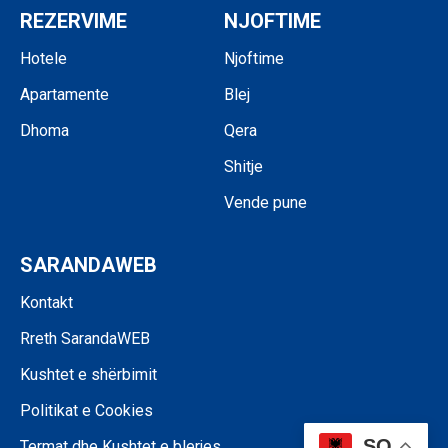
REZERVIME
NJOFTIME
Hotele
Njoftime
Apartamente
Blej
Dhoma
Qera
Shitje
Vende pune
SARANDAWEB
Kontakt
Rreth SarandaWEB
Kushtet e shërbimit
Politikat e Cookies
SQ
Termat dhe Kushtet e blerjes