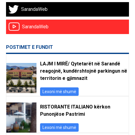
SarandaWeb
SarandaWeb
POSTIMET E FUNDIT
LAJM I MIRË/ Qytetarët në Sarandë
reagojnë, kundërshtojnë parkingun në
territorin e gjimnazit
Lexoni më shumë
RISTORANTE ITALIANO kërkon
Punonjëse Pastrimi
Lexoni më shumë