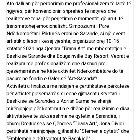
Ato dalluan për përdorimin me profesionalizëm të lartë të
ngjyrës, për konvencionin shprehës të natyrës dhe
realiteteve tona, për përjetimin e momentit, që arriti të
transmetohej emocionalisht. Simpoziumi i Parë
Ndërkombëtar i Pikturës erdhi në Sarandë, si një event
artistik cilësor i kësaj vjeshte, organizuar prej 10-15
shtator 2021 nga Qendra “Tirana Art” me mbështetjen e
Bashkisë Sarandë dhe Bougainville Bay Resort. Veprat e
realizura me profesionalizëm dhe dashuri prej
pjesëmarrësve në këtë aktivitet Ndërkombëtare do të
pasurojnë fondin e Galerisë “Art-Saranda”!
Aktiviteti u finalizua me ndarjen e çertifikatave përkatëse
për artistët pjesëmarrës si edhe gjithashtu Kryetari i
Bashkisë së Sarandës z.Adrian Gurma në shenjë
mirënjohjeje për kontributin e dhënë për realizimin e disa
aktiviteteve të suksesshme në qytetin e Sarandës, i
dhuroj Drejtueses së Qëndrës “Tirana Art”, Jona Dividi
çertifikatë mirënjohjeje, gjithashtu “Stemën e qytetit” dhe
“Emblemën e 100 vjetorit të Bashkisë”