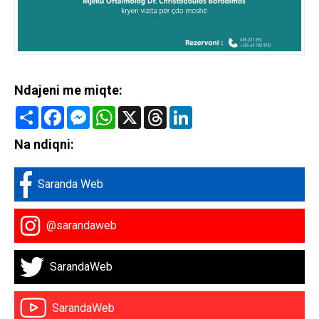
Ndajeni me miqte:
Share
Facebook
Messenger
WhatsApp
X
Threads
LinkedIn
Na ndiqni:
Saranda Web
@sarandaweb
SarandaWeb
SarandaWeb