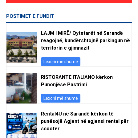
POSTIMET E FUNDIT
LAJM I MIRË/ Qytetarët në Sarandë
reagojnë, kundërshtojnë parkingun në
territorin e gjimnazit
Lexoni më shumë
RISTORANTE ITALIANO kërkon
Punonjëse Pastrimi
Lexoni më shumë
Rental4U në Sarandë kërkon të
punësojë Agjent në agjensi rental për
scooter