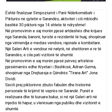
Është finalizuar Simpoziumit i Parë Ndërkomëbatr i
Pikturës në qytetin e Sarandës, aktivitet i cili mblodhi
bashkë 30 piktorë nga 14 shtete të ndryshme!
Në promovimin e saj morën pjesë artdashës dhe krijues
nga Saranda, banorë, turistë e rezidentë të huaj, shoqëruar
nga vëmendja e medias vendore, rajonale e kombëtare.
Një Galeri Arti e vendour në natyrë, në shetitoren e re të
Sarandës, e cila pati vizitorë të shumtë.
Në promovimin e saj morën pjesë përveç artistëve
pjesëmarrës edhe Kryetari i Bashkisë, Adrian Gurma,
shoqëruar nga Drejtuesja e Qëndrës “Tirana Art” Jona
Dividi.
Secili prej piktorëvre zbuloi fabulën dhe historinë
personale të krijimit të veprës në Sarandë. Punët e
realizuara dhe të kuruara bukur, si në një Galeri arti në
mjedis të hapur, u vlerësuan nga publiku dhe vizitorët e
shumtë.