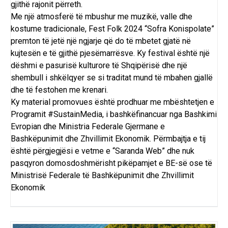
gjithë rajonit përreth.
Me një atmosferë të mbushur me muzikë, valle dhe
kostume tradicionale, Fest Folk 2024 “Sofra Konispolate”
premton të jetë një ngjarje që do të mbetet gjatë në
kujtesën e të gjithë pjesëmarrësve. Ky festival është një
dëshmi e pasurisë kulturore të Shqipërisë dhe një
shembull i shkëlqyer se si traditat mund të mbahen gjallë
dhe të festohen me krenari.
Ky material promovues është prodhuar me mbështetjen e
Programit #SustainMedia, i bashkëfinancuar nga Bashkimi
Evropian dhe Ministria Federale Gjermane e
Bashkëpunimit dhe Zhvillimit Ekonomik. Përmbajtja e tij
është përgjegjësi e vetme e “Saranda Web” dhe nuk
pasqyron domosdoshmërisht pikëpamjet e BE-së ose të
Ministrisë Federale të Bashkëpunimit dhe Zhvillimit
Ekonomik