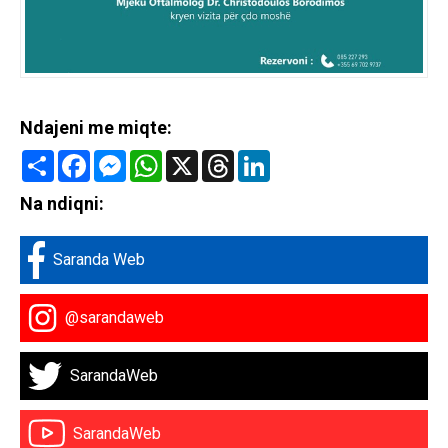
Ndajeni me miqte:
Share
Facebook
Messenger
WhatsApp
X
Threads
LinkedIn
Na ndiqni:
Saranda Web
@sarandaweb
SarandaWeb
SarandaWeb