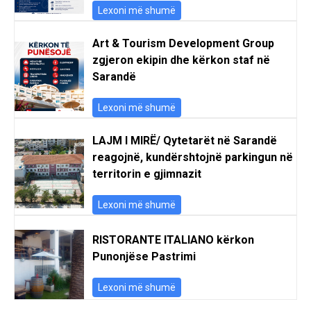
Lexoni më shumë
Art & Tourism Development Group
zgjeron ekipin dhe kërkon staf në
Sarandë
Lexoni më shumë
LAJM I MIRË/ Qytetarët në Sarandë
reagojnë, kundërshtojnë parkingun në
territorin e gjimnazit
Lexoni më shumë
RISTORANTE ITALIANO kërkon
Punonjëse Pastrimi
Lexoni më shumë