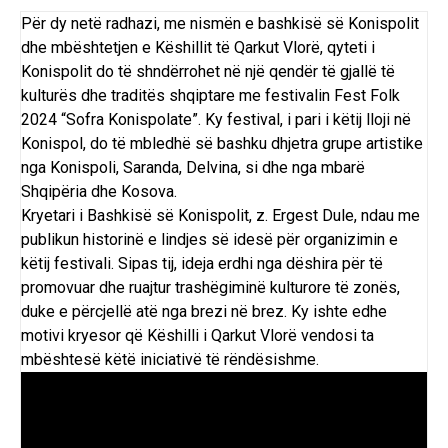
Për dy netë radhazi, me nismën e bashkisë së Konispolit
dhe mbështetjen e Këshillit të Qarkut Vlorë, qyteti i
Konispolit do të shndërrohet në një qendër të gjallë të
kulturës dhe traditës shqiptare me festivalin Fest Folk
2024 “Sofra Konispolate”. Ky festival, i pari i këtij lloji në
Konispol, do të mbledhë së bashku dhjetra grupe artistike
nga Konispoli, Saranda, Delvina, si dhe nga mbarë
Shqipëria dhe Kosova.
Kryetari i Bashkisë së Konispolit, z. Ergest Dule, ndau me
publikun historinë e lindjes së idesë për organizimin e
këtij festivali. Sipas tij, ideja erdhi nga dëshira për të
promovuar dhe ruajtur trashëgiminë kulturore të zonës,
duke e përcjellë atë nga brezi në brez. Ky ishte edhe
motivi kryesor që Këshilli i Qarkut Vlorë vendosi ta
mbështesë këtë iniciativë të rëndësishme.