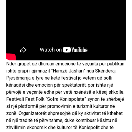
Ndër grupet që dhuruan emocione të veçanta për publikun
ishte grupi i gjimnazit “Hamzë Jashari” nga Skënderaj.
Pjesëmarrja e tyre në këtë festival jo vetëm që solli
kënaqësi dhe emocion për spektatorët, por ishte një
përvojë e veçantë edhe për vetë nxënësit e kësaj shkolle.
Festivali Fest Folk “Sofra Konispolate” synon të shërbejë
si një platformë për promovimin e turizmit kulturor në
zonë. Organizatorët shpresojnë që ky aktivitet të kthehet
në një traditë të përvitshme, duke kontribuar kështu në
zhvillimin ekonomik dhe kulturor të Konispolit dhe të