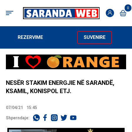
0
REZERVIME
SUVENIRE
NESËR STAKIM ENERGJIE NË SARANDË,
KSAMIL, KONISPOL ETJ.
07/04/21
15:45
Shperndaje: