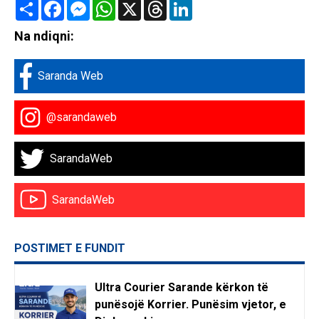
Share
Facebook
Messenger
WhatsApp
X
Threads
LinkedIn
Na ndiqni:
Saranda Web
@sarandaweb
SarandaWeb
SarandaWeb
POSTIMET E FUNDIT
Ultra Courier Sarande kërkon të
punësojë Korrier. Punësim vjetor, e