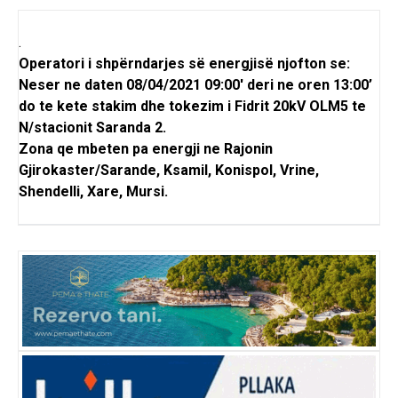
.
Operatori i shpërndarjes së energjisë njofton se:
Neser ne daten 08/04/2021 09:00′ deri ne oren 13:00’
do te kete stakim dhe tokezim i Fidrit 20kV OLM5 te
N/stacionit Saranda 2.
Zona qe mbeten pa energji ne Rajonin
Gjirokaster/Sarande, Ksamil, Konispol, Vrine,
Shendelli, Xare, Mursi.