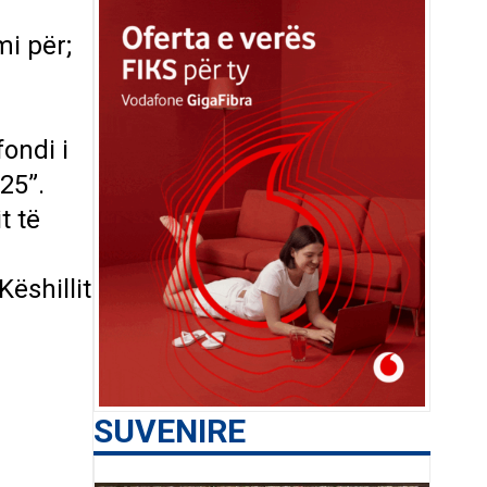
mi për;
ondi i
25”.
t të
ëshillit
SUVENIRE