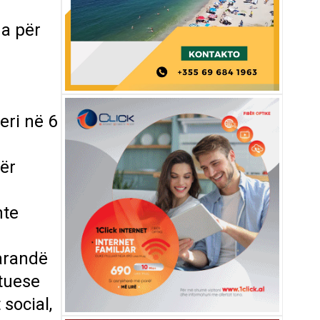
na për
eri në 6
ër
nte
arandë
stuese
social,