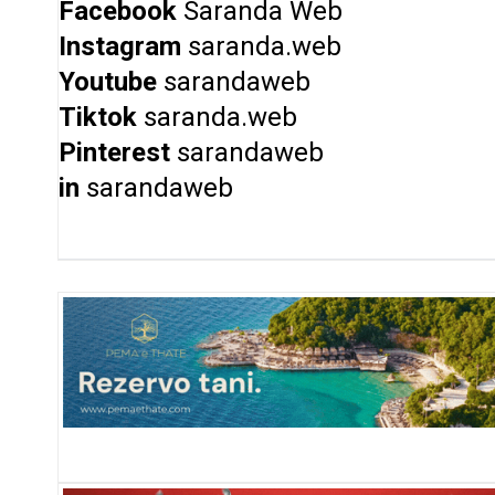
Facebook
Saranda Web
Instagram
saranda.web
Youtube
sarandaweb
Tiktok
saranda.web
Pinterest
sarandaweb
in
sarandaweb