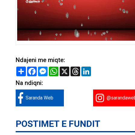
Ndajeni me miqte:
Share
Facebook
Messenger
WhatsApp
X
Threads
LinkedIn
Na ndiqni:
Saranda Web
@sarandawe
POSTIMET E FUNDIT