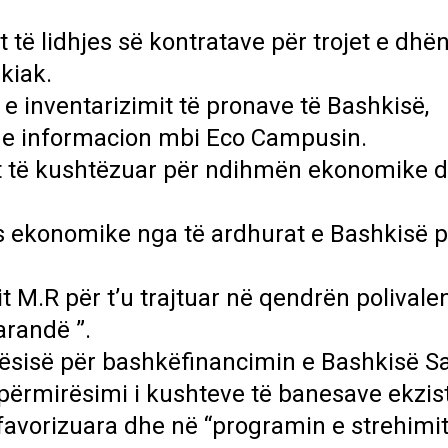
 të lidhjes së kontratave për trojet e dhë
kiak.
 e inventarizimit të pronave të Bashkisë,
 dhe informacion mbi Eco Campusin.
t të kushtëzuar për ndihmën ekonomike d
 ekonomike nga të ardhurat e Bashkisë p
t M.R për t’u trajtuar në qendrën polivale
arandë ”.
tësisë për bashkëfinancimin e Bashkisë S
; përmirësimi i kushteve të banesave ekzi
favorizuara dhe në “programin e strehimit 