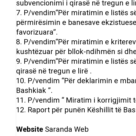
subvencionimi i qirasë në tregun e lir
7. P/vendim“Për miratimin e listës s
përmirësimin e banesave ekzistuese 
favorizuara”.
8. P/vendim“Për miratimin e kritere
kushtëzuar për bllok-ndihmën si dhe 
9. P/vendim“Për miratimin e listës 
qirasë në tregun e lirë .
10. P/vendim “Për deklarimin e mbarim
Bashkiak ”.
11. P/vendim “ Miratim i korrigjimit
12. Raport për punën Këshillit të Bas
Website
Saranda Web