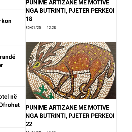
PUNIME ARTIZANE ME MOTIVE
NGA BUTRINTI, PJETER PERKEQI
18
rkon
30/01/25
12:28
arandë
er
tel në
Ofrohet
PUNIME ARTIZANE ME MOTIVE
NGA BUTRINTI, PJETER PERKEQI
22