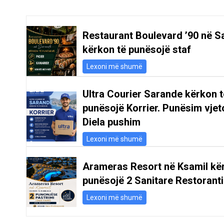
Restaurant Boulevard ’90 në S
kërkon të punësojë staf
Lexoni më shumë
Ultra Courier Sarande kërkon t
punësojë Korrier. Punësim vjeto
Diela pushim
Lexoni më shumë
Arameras Resort në Ksamil kë
punësojë 2 Sanitare Restoranti
Lexoni më shumë