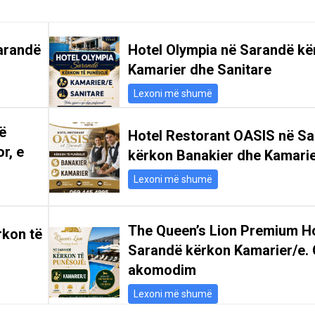
arandë
Hotel Olympia në Sarandë kë
Kamarier dhe Sanitare
Lexoni më shumë
ë
Hotel Restorant OASIS në S
r, e
kërkon Banakier dhe Kamari
Lexoni më shumë
The Queen’s Lion Premium Ho
rkon të
Sarandë kërkon Kamarier/e. 
akomodim
Lexoni më shumë