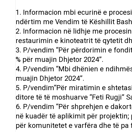
1. Informacion mbi ecurinë e procesit
ndërtim me Vendim të Këshillit Bash
2. Informacion në lidhje me procesin
restaurimin e kinoteatrit të qytetit
3. P/vendim “Për përdorimin e fondi
% për muajin Dhjetor 2024”.
4. P/vendim “Mbi dhënien e ndihmës
muajin Dhjetor 2024”.
5. P/vendim“Për miratimin e shtetasi
ditore të të moshuarve “Feti Rugji” S
6. P/vendim “Për shprehjen e dakor
në kuadër të aplikimit për projektin
për komunitetet e varfëra dhe të pa 