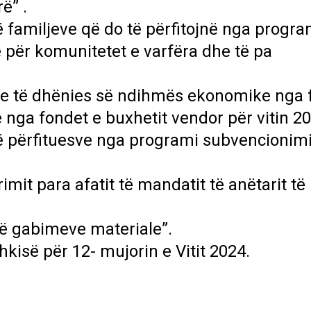
ë” .
ë familjeve që do të përfitojnë nga progra
për komunitetet e varfëra dhe të pa
ve të dhënies së ndihmës ekonomike nga f
nga fondet e buxhetit vendor për vitin 20
së përfituesve nga programi subvencionimi
it para afatit të mandatit të anëtarit të K
 të gabimeve materiale”.
hkisë për 12- mujorin e Vitit 2024.