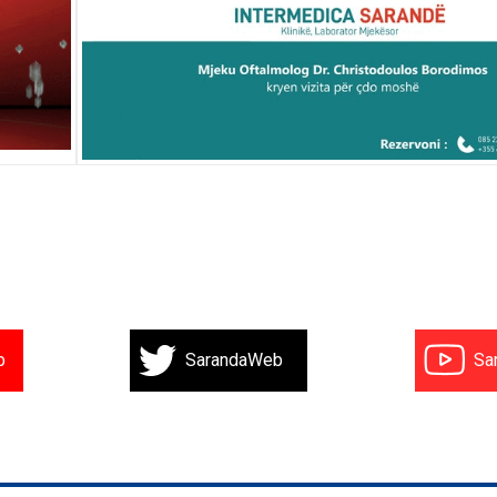
b
SarandaWeb
Sa