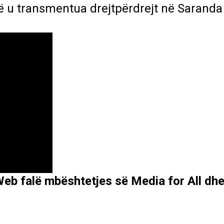
në u transmentua drejtpërdrejt në Sarand
Web falë mbështetjes së Media for All dh