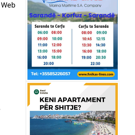
a Web
e