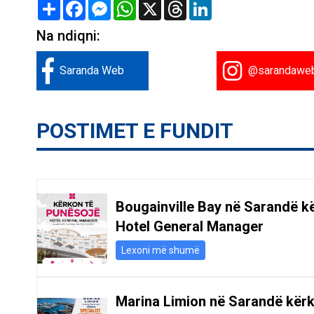
Share
Facebook
Messenger
WhatsApp
X
Threads
LinkedIn
Na ndiqni:
Saranda Web
@sarandawe
POSTIMET E FUNDIT
Bougainville Bay në Sarandë k
Hotel General Manager
Lexoni më shumë
Marina Limion në Sarandë kër