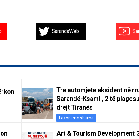
b
SarandaWeb
Sa
Tre automjete aksident në r
ërkon
Sarandë-Ksamil, 2 të plagosu
drejt Tiranës
Lexoni më shumë
kon
Art & Tourism Development 