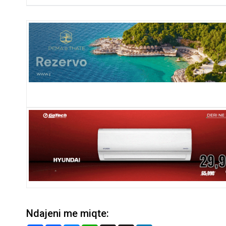
Ndajeni me miqte: