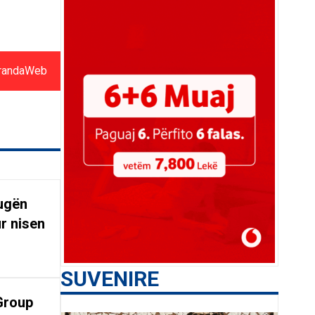
randaWeb
rugën
r nisen
SUVENIRE
Group