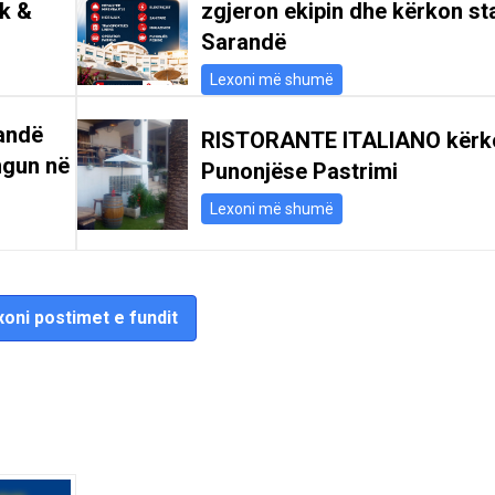
ik &
zgjeron ekipin dhe kërkon st
Sarandë
Lexoni më shumë
andë
RISTORANTE ITALIANO kërk
ngun në
Punonjëse Pastrimi
Lexoni më shumë
oni postimet e fundit