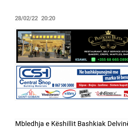
28/02/22
20:20
Mbledhja e Këshillit Bashkiak Delvin