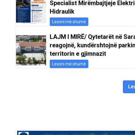
Specialist Mirëmbajtjeje Elektr
Hidraulik
Lexoni më shumë
LAJM I MIRË/ Qytetarët në Sar
reagojnë, kundërshtojnë parki
territorin e gjimnazit
Lexoni më shumë
Lex