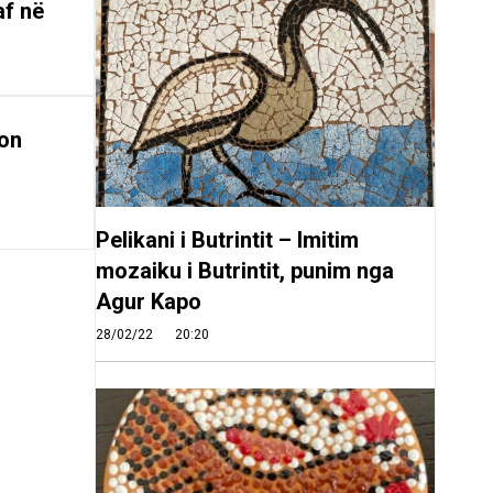
af në
on
Pelikani i Butrintit – Imitim
mozaiku i Butrintit, punim nga
Agur Kapo
28/02/22
20:20