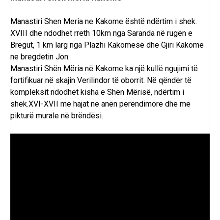
Manastiri Shen Meria ne Kakome është ndërtim i shek.
XVIII dhe ndodhet rreth 10km nga
Saranda
në rugën e
Bregut, 1 km larg nga
Plazhi Kakomesë
dhe Gjiri Kakome
ne bregdetin Jon.
Manastiri
Shën Mëria
në Kakome ka një kullë ngujimi të
fortifikuar në skajin Verilindor të oborrit. Në qëndër të
kompleksit ndodhet kisha e Shën Mërisë, ndërtim i
shek.XVI-XVII me hajat në anën perëndimore dhe me
pikturë murale në brëndësi.