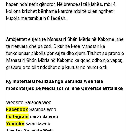
hapen ndaj nefit qëndror. Në brendësi të kishës, mbi 4
kollona krijohet bërthama katrore mbi të cilën ngrihet
kupola me tamburin 8 faqësh.
Ambjentet e tjera te Manastiri Shën Mëria në Kakome jane
te rrenuara dhe pa cati. Dikur ne kete Manastir ka
funksionuar shkolla per vajza dhe djem. Thuhet se prone e
Manastiri Shën Mëria në Kakome ka qene edhe nje vapor,
gravure e te cilit ndodhet e pikturuar ne muret e tij.
Ky material u realizua nga Saranda Web falë
mbështetjes së Media for All dhe Qeverisë Britanike
Website
Saranda Web
Facebook
Saranda Web
Instagram
saranda.web
Youtube
sarandaweb
Twitter
Saranda Web