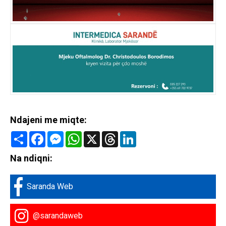
Ndajeni me miqte:
Share
Facebook
Messenger
WhatsApp
X
Threads
LinkedIn
Na ndiqni:
Saranda Web
@sarandaweb