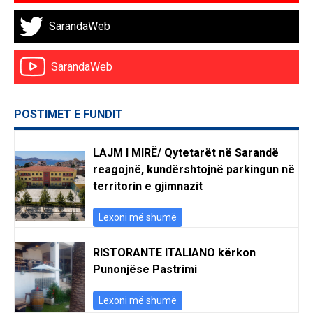
SarandaWeb
SarandaWeb
POSTIMET E FUNDIT
LAJM I MIRË/ Qytetarët në Sarandë
reagojnë, kundërshtojnë parkingun në
territorin e gjimnazit
Lexoni më shumë
RISTORANTE ITALIANO kërkon
Punonjëse Pastrimi
Lexoni më shumë