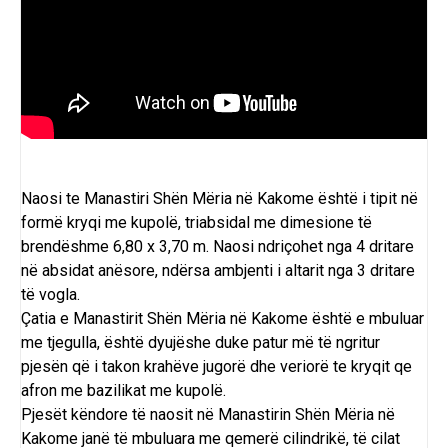
Naosi te Manastiri Shën Mëria në Kakome është i tipit në
formë kryqi me kupolë, triabsidal me dimesione të
brendëshme 6,80 x 3,70 m. Naosi ndriçohet nga 4 dritare
në absidat anësore, ndërsa ambjenti i altarit nga 3 dritare
të vogla.
Çatia e Manastirit Shën Mëria në Kakome është e mbuluar
me tjegulla, është dyujëshe duke patur më të ngritur
pjesën që i takon krahëve jugorë dhe veriorë te kryqit qe
afron me bazilikat me kupolë.
Pjesët këndore të naosit në Manastirin Shën Mëria në
Kakome janë të mbuluara me qemerë cilindrikë, të cilat