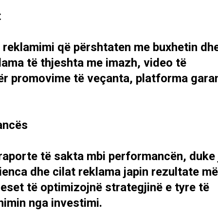
t
e reklamimi që përshtaten me buxhetin dh
klama të thjeshta me imazh, video të
r promovime të veçanta, platforma garan
ancës
aporte të sakta mbi performancën, duke 
ienca dhe cilat reklama japin rezultate më
set të optimizojnë strategjinë e tyre të
imin nga investimi.