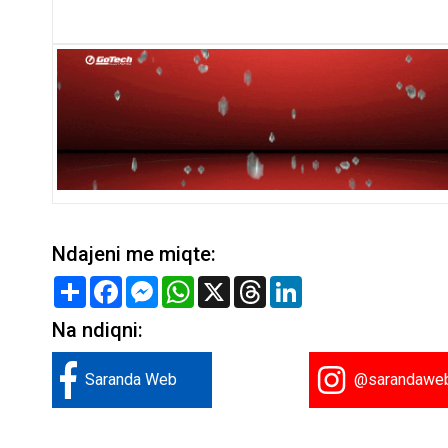
Ndajeni me miqte:
Share
Facebook
Messenger
WhatsApp
X
Threads
LinkedIn
Na ndiqni:
Saranda Web
@sarandawe