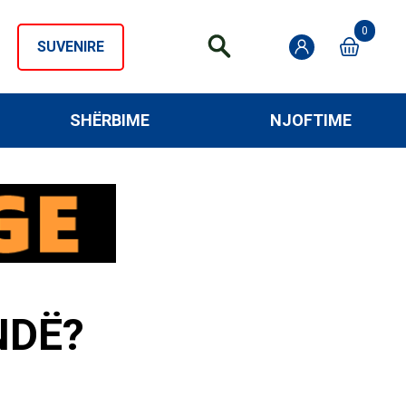
0
SUVENIRE
SHËRBIME
NJOFTIME
NDË?