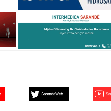
b
SarandaWeb
Sa