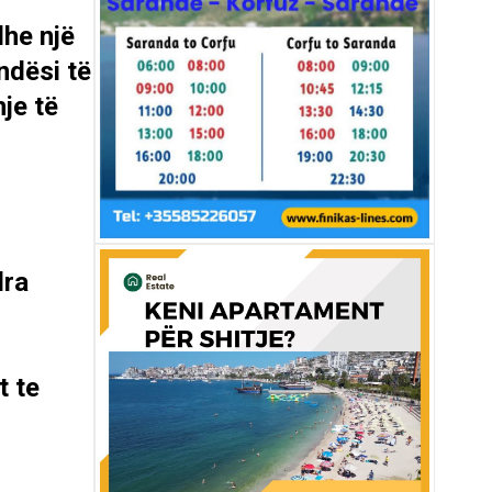
dhe një
ndësi të
hje të
dra
t te