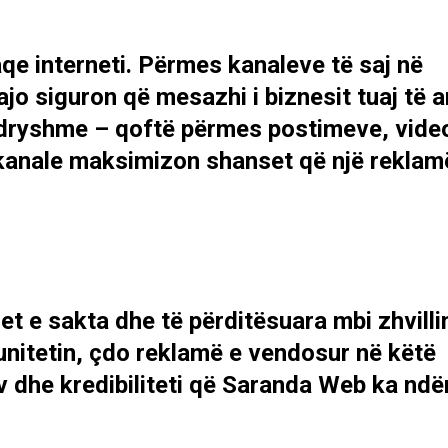
e interneti. Përmes kanaleve të saj në
 siguron që mesazhi i biznesit tuaj të ar
 ndryshme – qoftë përmes postimeve, vide
tikanale maksimizon shanset që një reklam
et e sakta dhe të përditësuara mbi zhvill
munitetin, çdo reklamë e vendosur në këtë
v dhe kredibiliteti që Saranda Web ka ndë