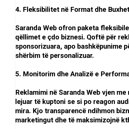
4. Fleksibilitet në Format dhe Buxhe
Saranda Web ofron paketa fleksibil
qëllimet e çdo biznesi. Qoftë për re
sponsorizuara, apo bashkëpunime pë
shërbim të personalizuar.
5. Monitorim dhe Analizë e Perform
Reklamimi në Saranda Web vjen me r
lejuar të kuptoni se si po reagon aud
mira. Kjo transparencë ndihmon bizne
marketingut dhe të maksimizojnë kth