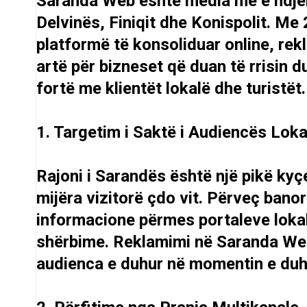
Saranda Web është media më e ndjek
Delvinës, Finiqit dhe Konispolit. Me 
platformë të konsoliduar online, r
artë për bizneset që duan të rrisin d
fortë me klientët lokalë dhe turistët.
1. Targetim i Saktë i Audiencës Lok
Rajoni i Sarandës është një pikë kyç
mijëra vizitorë çdo vit. Përveç ban
informacione përmes portaleve lokale
shërbime. Reklamimi në Saranda Web 
audienca e duhur në momentin e duh