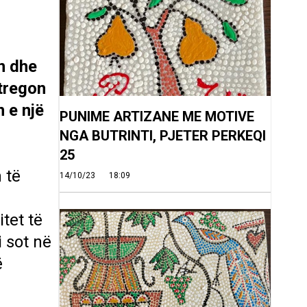
n dhe
 tregon
 e një
PUNIME ARTIZANE ME MOTIVE
NGA BUTRINTI, PJETER PERKEQI
25
 të
14/10/23
18:09
itet të
 sot në
ë