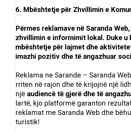
6. Mbështetje për Zhvillimin e Komun
Përmes reklamave në Saranda Web, bi
zhvillimin e informimit lokal. Duke u
mbështetje për lajmet dhe aktivitete
imazhi pozitiv dhe të angazhuar soci
Reklama ne Sarande – Saranda Web
rriten në rajon dhe të krijojnë një l
një
audiencë të gjerë dhe të angazh
lartë, kjo platformë garanton rezult
reklamat me Saranda Web dhe bëhun
turistik!