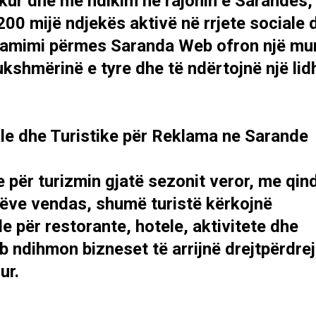
ur dhe me ndikim në rajonin e Sarandës,
200 mijë ndjekës aktivë në rrjete sociale 
eklamimi përmes Saranda Web ofron një mu
ukshmërinë e tyre dhe të ndërtojnë një lid
ale dhe Turistike për Reklama ne Sarande
e për turizmin gjatë sezonit veror, me qin
orëve vendas, shumë turistë kërkojnë
 për restorante, hotele, aktivitete dhe
ndihmon bizneset të arrijnë drejtpërdrej
ur.