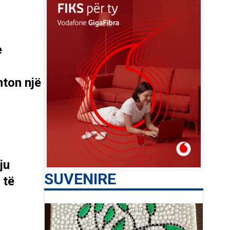
e
ton një
ju
SUVENIRE
 të