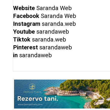
Website
Saranda Web
Facebook
Saranda Web
Instagram
saranda.web
Youtube
sarandaweb
Tiktok
saranda.web
Pinterest
sarandaweb
in
sarandaweb