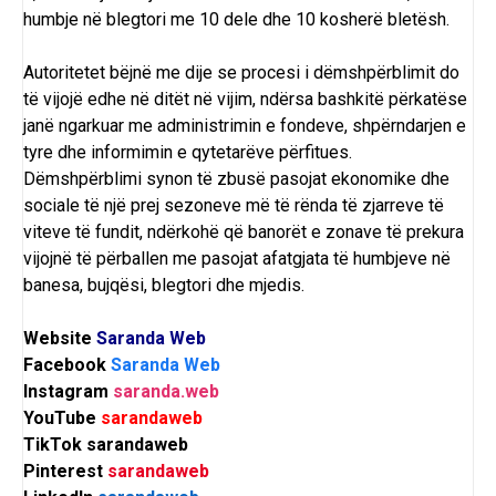
humbje në blegtori me 10 dele dhe 10 kosherë bletësh.
Autoritetet bëjnë me dije se procesi i dëmshpërblimit do
të vijojë edhe në ditët në vijim, ndërsa bashkitë përkatëse
janë ngarkuar me administrimin e fondeve, shpërndarjen e
tyre dhe informimin e qytetarëve përfitues.
Dëmshpërblimi synon të zbusë pasojat ekonomike dhe
sociale të një prej sezoneve më të rënda të zjarreve të
viteve të fundit, ndërkohë që banorët e zonave të prekura
vijojnë të përballen me pasojat afatgjata të humbjeve në
banesa, bujqësi, blegtori dhe mjedis.
Website
Saranda Web
Facebook
Saranda Web
Instagram
saranda.web
YouTube
sarandaweb
TikTok
sarandaweb
Pinterest
sarandaweb