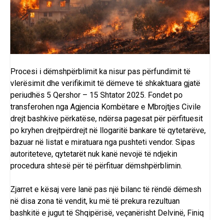
Procesi i dëmshpërblimit ka nisur pas përfundimit të
vlerësimit dhe verifikimit të dëmeve të shkaktuara gjatë
periudhës 5 Qershor – 15 Shtator 2025. Fondet po
transferohen nga Agjencia Kombëtare e Mbrojtjes Civile
drejt bashkive përkatëse, ndërsa pagesat për përfituesit
po kryhen drejtpërdrejt në llogaritë bankare të qytetarëve,
bazuar në listat e miratuara nga pushteti vendor. Sipas
autoriteteve, qytetarët nuk kanë nevojë të ndjekin
procedura shtesë për të përfituar dëmshpërblimin.
Zjarret e kësaj vere lanë pas një
bilanc të rëndë dëmesh
në disa zona të vendit, ku më të prekura rezultuan
bashkitë e jugut të Shqipërisë, veçanërisht Delvinë, Finiq