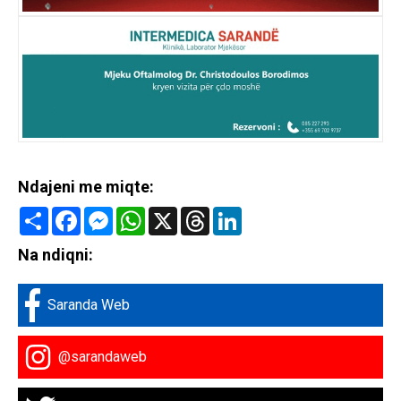
Ndajeni me miqte:
Share
Facebook
Messenger
WhatsApp
X
Threads
LinkedIn
Na ndiqni:
Saranda Web
@sarandaweb