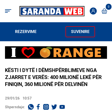
0
REZERVIME
SUVENIRE
KËSTI I DYTË I DËMSHPËRBLIMEVE NGA
ZJARRET E VERËS: 400 MILIONË LEKË PËR
FINIQIN, 360 MILIONË PËR DELVINËN
29/01/26
10:57
Shperndaje: