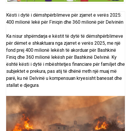
Kësti i dytë i dëmshpërblimeve për zjarret e verës 2025:
400 milionë lekë për Finiqin dhe 360 milionë për Delvinën
Ka nisur shpërndarja e këstit të dytë të dëmshpërblimeve
për dëmet e shkaktuara nga zjarret e verës 2025, me një
fond prej 400 milionë lekësh të akorduar për Bashkinë
Finiq dhe 360 milionë lekësh për
Bashkinë Delvinë
. Ky
është kësti i dytë i mbështetjes financiare për familjet dhe
subjektet e prekura, pas atij të dhënë
rreth një muaj më
parë
, ku në Delvinë u kompensuan kryesisht banesat dhe
stallat e djegura.