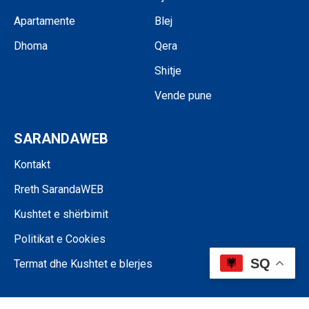
Apartamente
Blej
Dhoma
Qera
Shitje
Vende pune
SARANDAWEB
Kontakt
Rreth SarandaWEB
Kushtet e shërbimit
Politikat e Cookies
SQ
Termat dhe Kushtet e blerjes