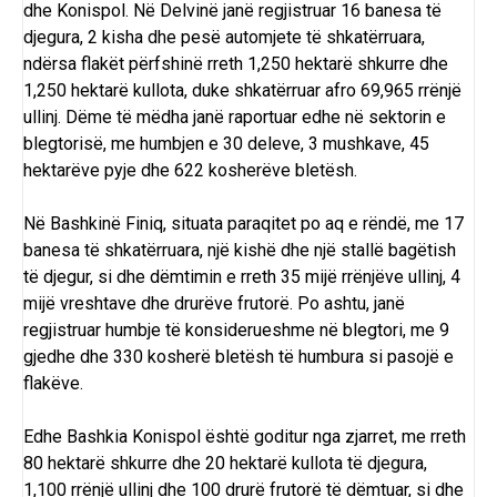
dhe Konispol. Në Delvinë janë regjistruar 16 banesa të
djegura, 2 kisha dhe pesë automjete të shkatërruara,
ndërsa flakët përfshinë rreth 1,250 hektarë shkurre dhe
1,250 hektarë kullota, duke shkatërruar afro 69,965 rrënjë
ullinj. Dëme të mëdha janë raportuar edhe në sektorin e
blegtorisë, me humbjen e 30 deleve, 3 mushkave, 45
hektarëve pyje dhe 622 kosherëve bletësh.
Në
Bashkinë Finiq
, situata paraqitet po aq e rëndë, me 17
banesa të shkatërruara, një kishë dhe një stallë bagëtish
të djegur, si dhe dëmtimin e rreth 35 mijë rrënjëve ullinj, 4
mijë vreshtave dhe drurëve frutorë. Po ashtu, janë
regjistruar humbje të konsiderueshme në blegtori, me 9
gjedhe dhe 330 kosherë bletësh të humbura si pasojë e
flakëve.
Edhe Bashkia Konispol është goditur nga zjarret, me rreth
80 hektarë shkurre dhe 20 hektarë kullota të djegura,
1,100 rrënjë ullinj dhe 100 drurë frutorë të dëmtuar, si dhe